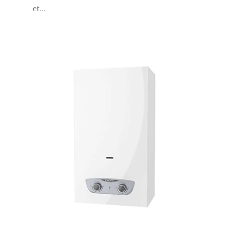
et...