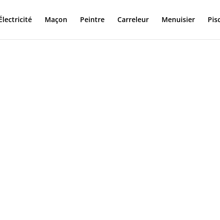
Électricité
Maçon
Peintre
Carreleur
Menuisier
Pis
avaux et
ns
l'univers de la rénovation et de la
s éclairés et aux professionnels à la
ntenu riche et inspirant sur la construction,