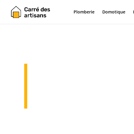
Plomberie
Domotique
Blog de tr
rénovatio
Découvrez Carré artisans, votre allié expert dans 
construction. Explorez un blog dédié aux amateur
recherche de conseils avisés. Plongez dans un co