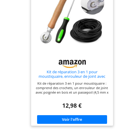
Kit de réparation 3 en 1 pour
moustiquaire, enrouleur de joint avec
poignée en bois, bandes passepoilées,
Kit de réparation 3 en 1 pour moustiquaire :
crochets et passepoil 4,5 mm x 15 m, outil
comprend des crochets, un enrouleur de joint
de rénovation de moustiquaire, pour
avec poignée en bois et un passepoil (4,5 mm x
fenêtres et
15 m) – le tout pour un remplacement rapide.
Renouvellement facile de la moustiquaire :
12,98 €
idéal pour enlever les anciennes bandes
passepoilées et enrouler de nouveaux joints en
caoutchouc - Permet d'économiser du temps et
de l'énergie lors de la réparation. Outil
confortable pour les bricoleurs : la poignée en
bois tient confortablement dans la main, la
double roue assure une pression uniforme