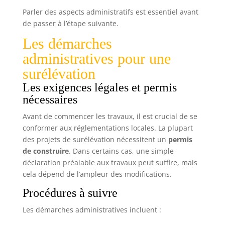
lors de l'insertion du caoutchouc. Convient
Parler des aspects administratifs est essentiel avant
pour les fenêtres et les portes : convient à la
plupart des moustiquaires, moustiquaires et
de passer à l’étape suivante.
cadres moustiquaire de la maison. Robuste et
durable : outils métalliques robustes combinés
Les démarches
avec du caoutchouc flexible - Idéal pour les
réparations DIY et une utilisation à long terme.
administratives pour une
surélévation
Les exigences légales et permis
nécessaires
Avant de commencer les travaux, il est crucial de se
conformer aux réglementations locales. La plupart
des projets de surélévation nécessitent un
permis
de construire
. Dans certains cas, une simple
déclaration préalable aux travaux peut suffire, mais
cela dépend de l’ampleur des modifications.
Procédures à suivre
Les démarches administratives incluent :