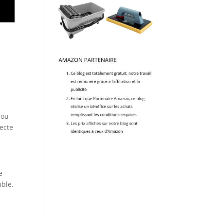
 ou
tecte
e
uble.