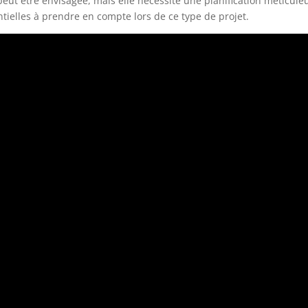
eut être envisagée, mais elle nécessite une planification méticule
entielles à prendre en compte lors de ce type de projet.