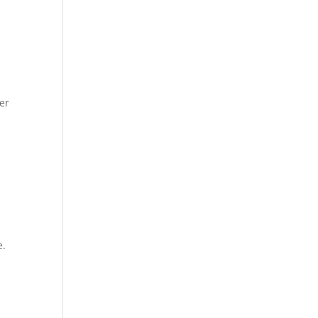
er
e.