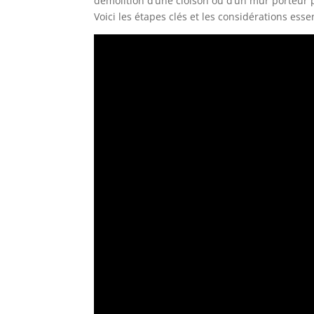
démolition d’une cloison ou d’un mur porteur p
Voici les étapes clés et les considérations ess