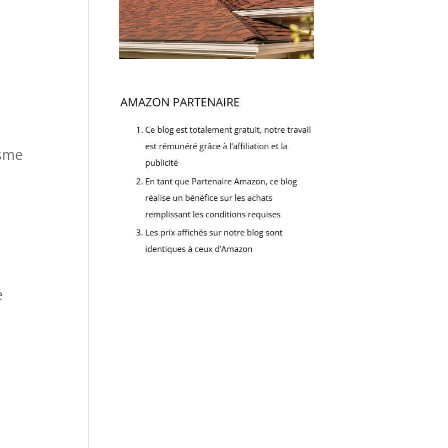
isme
e
t