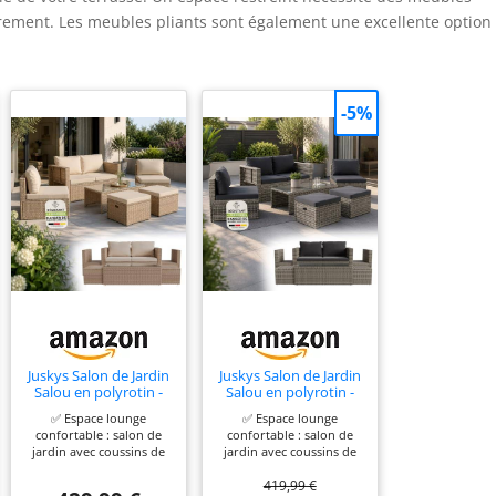
ement. Les meubles pliants sont également une excellente option
-5%
Juskys Salon de Jardin
Juskys Salon de Jardin
Salou en polyrotin -
Salou en polyrotin -
Espace Lounge
Espace Lounge
✅ Espace lounge
✅ Espace lounge
d'extérieur résistant
d'extérieur résistant
confortable : salon de
confortable : salon de
aux intempéries pour
aux intempéries pour
jardin avec coussins de
jardin avec coussins de
6 Personnes - Coin
6 Personnes - Coin
dossier & d'assise
dossier & d'assise
Salon avec Table &
Salon avec Table &
419,99 €
moelleusement
moelleusement
Coussins - pour
Coussins - pour