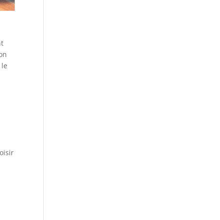
nt
ion
 le
oisir