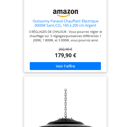
Outsunny Parasol Chauffant Électrique
3000W Sans CO₂ 160 à 200 cm Argent
3 RÉGLAGES DE CHALEUR : Vous pourrez régler le
chauffage sur 3 réglages/puissances différentes 1
200W, 1 800W, et 3 000W, vous pourrez ainsi
réguler la température facilement. Le chauffage
202,90 €
électrique fournit une chaleur instantanée et
rayonne dans un rayon de 2 mètres - environ 13㎡
179,90 €
pour profiter au maximum de vos soirées en plein
air. FACILE D'UTILISATION : La hauteur du pied est
réglable entre 160 et 200 cm pour s'adapter à
votre espace. Sa bague de réglage en plastique
noir se visse et se dévisse simplement pour vous
laisser choisir la hauteur de votre parasol et pour
bloquer ce dernier dans la position sélectionnée.
PROFITEZ DE VOS SOIRÉES EN EXTÉRIEUR :
Composé d'un corps en alliage d'aluminium et
d'un support en acier inoxydable, l'appareil de
chauffage est conforme à la norme IP44 et résiste
à la rouille et à l'eau pour résister aux éléments
extérieurs. Les lampes de haute qualité ont une
longue durée de vie allant jusqu'à 8000 heures.
SÉCURITÉ D'UTILISATION : En cas de basculement
accidentel, le chauffage électrique s'éteint
automatiquement. Le chauffage possède une grille