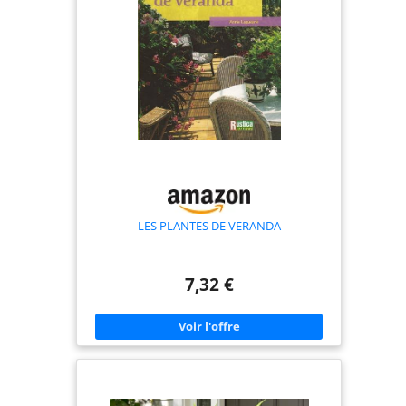
se décolorer ou perdre leur aspect réaliste. Ils
constituent une alternative idéale aux vraies
plantes et conservent un aspect frais toute
l’année. Le nettoyage est également très simple, il
suffit de l'essuyer délicatement avec un chiffon
humide. 🌻🌻CONCEPTION D'APPARENCE: Fausse
Plante Tombante suspendues présentent une
couleur verte fraîche et naturelle, ce qui peut
rendre les gens calmes et heureux. Ils sont parfaits
pour la décoration du bureau, non seulement en
prenant soin de nos yeux, mais aussi en nous
rapprochant de la nature. 🌺🌺LARGE GAMME
D'UTILISATIONS: Fausse Plante vibrantes peuvent
non seulement ajouter de la beauté naturelle et
de la verdure aux espaces intérieurs et extérieurs,
mais peuvent également être accrochées sur des
balcons, des terrasses, des porches, des plafonds
LES PLANTES DE VERANDA
ou des murs intérieurs, adaptées à une variété
d'environnements, parfaitement. adapté
Différents styles.
7,32 €