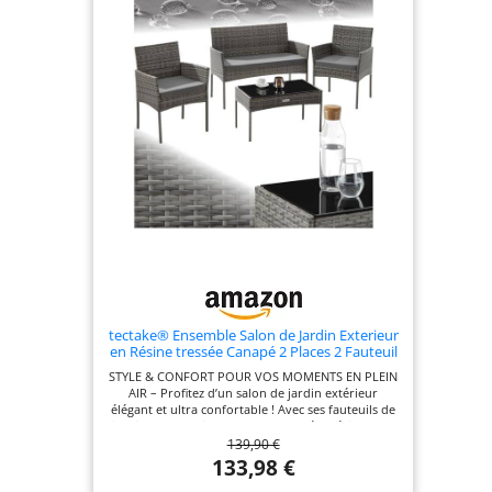
d'entretien Gain de place: Dépourvue
d'accoudoirs, la chaise de jardin favorise une
liberté de mouvement, tout en optimisant l'espace
de stockage. Peu encombrant, notre salon de
jardin 2 places est un atout en cas de manque
d'espace Patins ajustables: Doté de patins de
protection, cet ensemble bistrot en métal préserve
votre sol lors de tout déplacement. Ces éléments
réglables en hauteur permettent à notre mobilier
de jardin de s'adapter parfaitement aux surfaces
irrégulières
tectake® Ensemble Salon de Jardin Exterieur
en Résine tressée Canapé 2 Places 2 Fauteuil
Salon et 1 Table de Jardin, Coussins Inclus,
STYLE & CONFORT POUR VOS MOMENTS EN PLEIN
Mobilier de Jardin pour Amenagement
AIR – Profitez d’un salon de jardin extérieur
Balcon Terrasse Veranda
élégant et ultra confortable ! Avec ses fauteuils de
jardin ergonomiques et son canapé extérieur, cet
139,90 €
ensemble crée un espace cosy sur votre terrasse
ou balcon. Son tressage en résine résistante et ses
133,98 €
coussins déperlants assurent une assise moelleuse