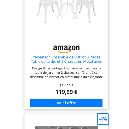
Yaheetech Ensemble de Bistrot 3 Pièces
Table de Jardin et 2 Chaises en Métal avec
Trou de Parasol Set Bistrot pour Terrasse
Design floral vintage: Des roses éclosent sur la
Véranda Balcon Porche Cour Blanc
table de jardin et 2 chaises, conférant à cet
ensemble de bistrot en métal une allure élégante.
Un modèle délicatement sculpté qui évoque une
134,99 €
atmosphère romantique de Belle Époque Trou
pour parasol: Envie de placer votre parasol ? La
119,99 €
table basse de jardin est munie d'un trou de 4,6
cm Ø au milieu. Grâce à ce design fonctionnel,
notre set bistrot 2 places apportera chaleur et
convivialité, idéal pour manger et boire en plein
air Solide et stable: Fabriqué en alliage dur et
légère, revêtu d'une finition antirouille, notre
-4%
ensemble table et 2 chaises de jardin incarne la
résistance à l'usure. Un set de mobilier de jardin
qui permet un confort sécurisé et une facilité