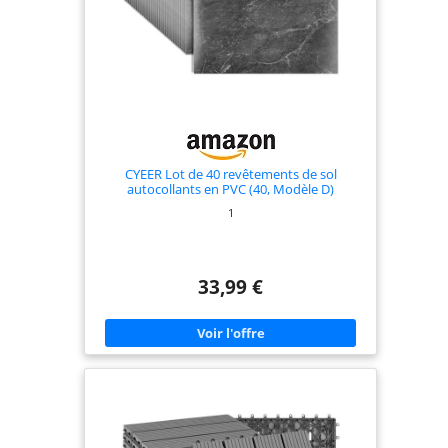
intempéries, assurant une longévité
exceptionnelle même sous des conditions
climatiques extrêmes. Idéales pour une estrade en
bois ou votre terrasse extérieure, ces dalles
ajoutent une touche naturelle et élégante à votre
espace. SURFACE LISSE ET POLIE POUR UNE
SENSATION AGRÉABLE SUR LA PEAU – Profitez du
confort ultime avec ces dalles de terrasse
clipsables. La surface lisse et polie offre une
sensation agréable sous les pieds, parfait pour les
moments de détente en extérieur. Ajoutez une
touche de luxe à votre terrasse, balcon ou jardin
CYEER Lot de 40 revêtements de sol
avec ces dalles bois terrasse extérieur qui allient
autocollants en PVC (40, Modèle D)
esthétique et confort. BASE GRILLAGÉE SOLIDE
1
AVEC DRAINAGE POUR ÉVITER L'ACCUMULATION
D'EAU – Ces dalles de terrasse extérieur sont
conçues pour durer avec leur base grillagée solide
qui assure un drainage efficace. Évitez les flaques
d'eau et les problèmes d'humidité grâce à ce
33,99 €
système innovant, garantissant un revêtement sol
extérieur toujours propre et sec. Parfait pour une
décoration balcon extérieur pratique et
esthétique.