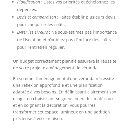
Planification
: Listez vos priorités et échelonnez les
d’éponge. Un mobilier de jardin pensé pour vous
faciliter la vie, tout en garantissant un confort
dépenses.
absolu sur votre salon de terrasse ! MONTAGE
RAPIDE, PLAISIR IMMÉDIAT – Pas besoin d’être un
Devis et comparaison
: Faites établir plusieurs devis
expert en bricolage pour installer votre ensemble
de jardin ! Grâce à un système de montage intuitif,
pour comparer les coûts.
vous assemblez votre salon de jardin extérieur en
Éviter les erreurs
: Ne sous-estimez pas l’importance
résine en un clin d'œil. Profitez sans attendre de
votre espace lounge pour des moments
de l’isolation et n’oubliez pas d’inclure des coûts
conviviaux et relaxants. Ajoutez style et confort à
votre mobilier jardin extérieur avec cet ensemble
pour l’entretien régulier.
chic et pratique !
Un budget correctement planifié assurera la réussite
de votre projet d’aménagement de véranda.
En somme, l’aménagement d’une véranda nécessite
une réflexion approfondie et une planification
adaptée à vos besoins. En définissant clairement son
usage, en choisissant soigneusement les matériaux
et en soignant la décoration, vous pourrez
transformer cet espace lumineux en une addition
précieuse à votre maison.