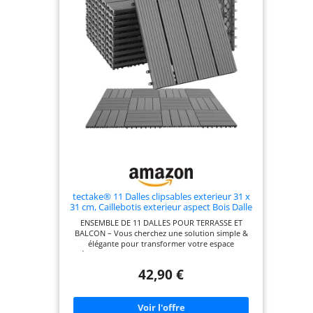
tectake® 11 Dalles clipsables exterieur 31 x
31 cm, Caillebotis exterieur aspect Bois Dalle
WPC, Surface couverte 1.0571 m², Résistant
ENSEMBLE DE 11 DALLES POUR TERRASSE ET
intempéries, Revêtement sol extérieur
BALCON – Vous cherchez une solution simple &
Terrasse, Balcon, Veranda
élégante pour transformer votre espace
extérieur? Ce lot de 11 dalles terrasse exterieur est
parfait pour vous! Avec leur système
42,90 €
d'encliquetage pratique, ces dalles clipsables
permettent un montage rapide et facile, vous
offrant une décoration terrasse exterieur sans
effort. Idéales pour créer une terrasse chic &