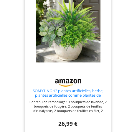
SOMYTING 12 plantes artificielles, herbe,
plantes artificielles comme plantes de
balcon artificielles, buissons, arbustes,
Contenu de l'emballage : 3 bouquets de lavande, 2
plantes vertes pour terrasses, jardin,
bouquets de fougère, 2 bouquets de feuilles
véranda, plante en plastique
d'eucalyptus, 2 bouquets de feuilles en filet, 2
bouquets de plantes de vanille et 1 bouquet de
feuilles d'araignée. Qualité premium : les plantes
26,99 €
artificielles sont fabriquées en plastique de haute
qualité et se caractérisent par des textures