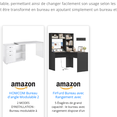
able, permettant ainsi de changer facilement son usage selon les
eut être transformé en bureau en ajoutant simplement un bureau e
HOMCOM Bureau
FirFurd Bureau avec
d'angle Modulable 2
Rangement avec
en 1 MDF Blanc
Prises/Type-C/USB
2 MODES
5 Étagères de grand
Bureau d'angle Noir
D'INSTALLATION :
capacité : le bureau avec
Bureau modulable à
rangement dispose d'un
installer dans la position
plateau spacieux qui