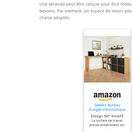
Une véranda peut être conçue pour être modul
besoins. Par exemple, un espace de loisirs p
chaise adaptés.
Sweiko Bureau
d'angle Informatique
Pivotant 360° avec 4
【Design 360° Rotatif】
Tiroirs de Rangement,
La surface de travail
Bureau Modulaire
pivote entièrement sur
avec Étagères
elle-même pour
Ouvertes,