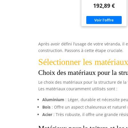
s'adapter à votre pièce.
bibliothèque pour
192,89 €
Ce bureau en forme de L
Home Office et
permet une
Chambre Ado
configuration flexible,
que ce soit dans un
angle ou au centre.
【Rangement Spacieux】
Ce bureau dispose de
quatre étagères ouvertes
et de quatre tiroirs
Après avoir défini l’usage de votre véranda, il
fermés. Cet espace
organisé est idéal pour
construction. Passons à cette étape cruciale.
ranger vos dossiers,
livres et fournitures de
Sélectionner les matériau
manière ordonnée.
【Construction
Robuste】Fabriqué en
Choix des matériaux pour la str
MDF avec des plateaux
et pieds épais de 4 cm, ce
Le choix des matériaux pour la structure de la
mobilier offre une
excellente solidité. Sa
Les matériaux couramment utilisés sont :
structure durable assure
une grande stabilité lors
Aluminium
: Léger, durable et nécessite peu
de l'utilisation
quotidienne. 【Fixation
Bois
: Offre un aspect chaleureux et naturel 
Murale】Une attache
anti-basculement est
Acier
: Très robuste, il offre une grande rés
intégrée pour garantir
un maintien optimal du
meuble. Elle permet