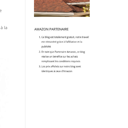
e
à la