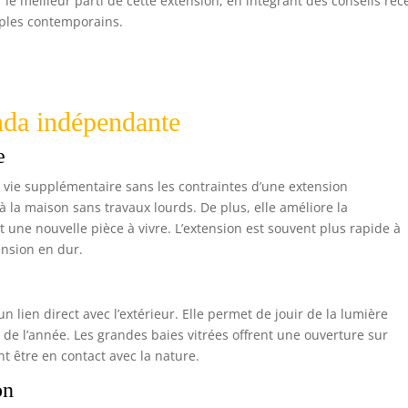
r le meilleur parti de cette extension, en intégrant des conseils réc
ples contemporains.
nda indépendante
e
vie supplémentaire sans les contraintes d’une extension
 à la maison sans travaux lourds. De plus, elle améliore la
t une nouvelle pièce à vivre. L’extension est souvent plus rapide à
ension en dur.
un lien direct avec l’extérieur. Elle permet de jouir de la lumière
ng de l’année. Les grandes baies vitrées offrent une ouverture sur
nt être en contact avec la nature.
on