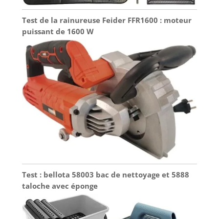
vous avez des
avec d’autres
questions ou des
appareils afin
Test de la rainureuse Feider FFR1600 : moteur
préoccupations
d’éviter toute
puissant de 1600 W
concernant votre
surcharge.
kit d'équerre de
charpentier, notre
équipe de support
amicale et
compétente est là
pour vous aider à
chaque étape.
Votre satisfaction
est notre priorité
absolue !
Test : bellota 58003 bac de nettoyage et 5888
taloche avec éponge