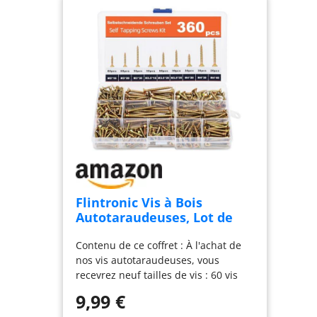
Flintronic Vis à Bois
Autotaraudeuses, Lot de
360 Vis à Bois Tête Fraisée
Contenu de ce coffret : À l'achat de
Universelles, M3/M3.5/M4,
nos vis autotaraudeuses, vous
16mm-40mm, avec Boîte de
recevrez neuf tailles de vis : 60 vis
Rangement en PP, pour
M3 de 16 mm, 60 vis M3 de 20 mm,
Fenêtres, Terrasses,
9,99 €
60 vis M3 de 30 mm, 50 vis M3,5 de
Toitures, Clôtures