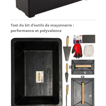
crayon 2 en 1 et son ergonomie
complexes, ce kit
Évitez de
exceptionnelle, vous allez enfin
d'équerre de
décharger
apprécier écrire avec un crayon de
menuisier est un
complètement la
chantier ! Avec son grip amovible,
outil
batterie.
notre crayon de chantier vous assure
indispensable. Sa
L’utilisation
Test du kit d’outils de maçonnerie :
d’écrire confortablement. En plus, le
polyvalence le
alternée de
grip est amovible : passez en mode
performance et polyvalence
rend adapté aux
batteries de
marqueur de trou profond en un
professionnels
rechange est plus
rien de temps !
comme aux
efficace, préserve
passionnés de
les cellules et
bricolage,
prolonge la durée
garantissant la
de vie de la
précision dans un
batterie ; 2.
large éventail de
Stockez la batterie
projets. 👷
dans un endroit
SUPPORT CLIENT
frais et sec, à l’abri
DÉDIÉ : Nous
des températures
sommes fiers de
extrêmes, afin de
fournir un service
prolonger sa durée
client
de vie ; 3. N’utilisez
exceptionnel. Si
pas ces batteries