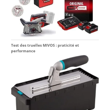
et Profitez du
NUMÉRO 1 EN FRANCE ! VALIDÉE PAR
menuisier sont
Service Impeccable
LES PROS : notre nouvelle version
conçus pour
du Club
Française de l'équerre américaine
résister aux
FAHEFANA: Chaque
pour charpentier respire la qualité.
rigueurs de tout
client devient
Entièrement en aluminium et épais
chantier ou atelier.
membre de
de 4mm, elle est légère, manière et
Les marquages
fahfana. Nous
ultra résistante ! C’est l’outil idéal si
clairs gravés au
offrons un service
vous cherchez précision et solidité.
laser sur l'équerre
de garantie gratuit
Elle est à vous ! NOUVEAU : SUPER
Test des truelles MIVOS : praticité et
résistent à l'usure
à chaque membre.
CADEAU POUR LES PROS ET LES PAPA
performance
et garantissent
Nous avons
BRICOLEURS (+ CRAYON INCLUS) !
une précision
également une
C’est bientôt l'anniversaire fete de
durable. 🏠 OUTIL
équipe de service
votre mari ou pere bricoleur et vous
POLYVALENT POUR
après - vente
n’avez toujours pas de cadeau ? Pas
DE MULTIPLES
professionnelle
de panique, notre nouveau pack
APPLICATIONS :
pour fournir des
équerre + crayon est le cadeau idéal
Que vous réalisiez
conseils et un
! Cette equerre metal est un très
des ossatures, des
service après -
beau cadeau homme qui fera plaisir
toitures, des tracés
vente. Nous
aux Pro et aux Papa bricoleurs !
d'escaliers ou des
prenons très au
INCLUS : LE MEILLEUR CRAYON DE
travaux de
sérieux les
MENUISIER ! Grâce à notre nouveau
menuiserie
Précautions : 1.