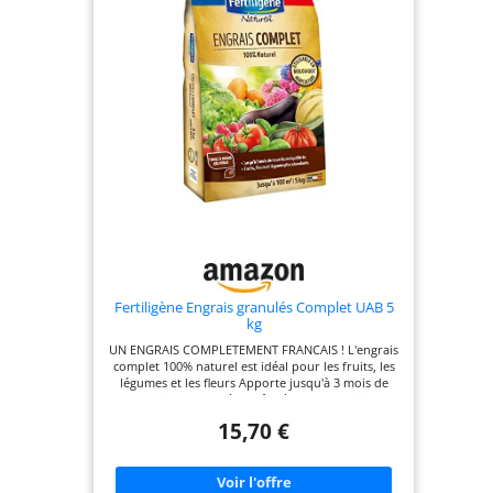
120 g/m² – Fruitiers : 350 g/arbre – Petits fruits :
200 g/m². COMPOSITION ÉQUILIBRÉE : NPK 4-3-2
avec 66,6 % de matière organique et un C/N de
10,1 pour une fertilisation progressive. UTILISABLE
EN JARDIN POTAGER : Parfait pour les sols
exigeants avant les semis ou plantations
Fertiligène Engrais granulés Complet UAB 5
kg
UN ENGRAIS COMPLETEMENT FRANCAIS ! L'engrais
complet 100% naturel est idéal pour les fruits, les
légumes et les fleurs Apporte jusqu'à 3 mois de
nourriture complète grâce à sa composition
enrichie en magnésium Permet une fertilisation
15,70 €
douce et progressive limitant les risques de
brûlures des racines et lessivage du sol Riche en
azote organique, il favorise une croissance
optimale et continue QUAND L'UTILISER : De