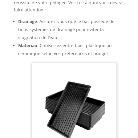
réussite de votre potager. Voici ce à quoi vous devez
ou d'effectuer un acheminement complexe des
tuyaux. Avant l'installation, plongez l'extrémité du
faire attention :
tuyau dans de l'eau chaude pendant environ 10
secondes afin de faciliter son insertion dans le
Drainage
: Assurez-vous que le bac possède de
raccord. 【Nombreuses applications】Notre
système d'irrigation jardin est compatible avec la
bons systèmes de drainage pour éviter la
quasi-totalité des robinets. Idéal pour les jardins,
potagers, serres, pelouses, massifs de fleurs, le
stagnation de l’eau.
rafraîchissement des toitures et bien plus encore.
Transformez facilement n'importe quel espace
Matériau
: Choisissez entre bois, plastique ou
vert en un véritable havre de paix.
céramique selon vos préférences et budget