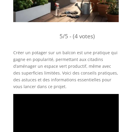
5/5 - (4 votes)
Créer un potager sur un balcon est une pratique qui
gagne en popularité, permettant aux citadins
d’aménager un espace vert productif, même avec
des superficies limitées. Voici des conseils pratiques,
des astuces et des informations essentielles pour
vous lancer dans ce projet.