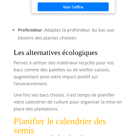
pratique – Disponible en plusieurs tailles
(40x40, 60x60, 80×80, 100×100, 120×120,
150×150 cm), adapté aux petits et grands
espaces. Polyvalent – Utilisable comme
soucoupe pour pots, bac de drainage ou
.
plateau de culture dans les systèmes
Profondeur
: Adaptez la profondeur du bac aux
hydroponiques ou en terre. 1. Installation
facile – Léger, souple et simple à poser dans
besoins des plantes choisies.
toutes les configurations de culture indoor.
Les alternatives écologiques
Pensez à utiliser des matériaux recyclés pour vos
bacs comme des palettes ou de vieilles caisses,
augmentant ainsi votre impact positif sur
l’environnement.
Une fois vos bacs choisis, il est temps de planifier
votre calendrier de culture pour organiser la mise en
place des plantations.
Planifier le calendrier des
semis