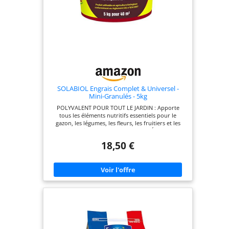
SOLABIOL Engrais Complet & Universel -
Mini-Granulés - 5kg
POLYVALENT POUR TOUT LE JARDIN : Apporte
tous les éléments nutritifs essentiels pour le
gazon, les légumes, les fleurs, les fruitiers et les
petits fruits. DOUBLE ACTION IMMÉDIATE ET
DURABLE : Effet « starter » pour stimuler la
18,50 €
croissance rapidement, combiné à une nutrition
longue durée jusqu’à 3 mois. FORMULATION EN
MINI-GRANULÉS : Épandage facile, régulier et sans
poussière – idéal pour les jardiniers amateurs
comme confirmés. RICHE EN MATIÈRE ORGANIQUE
: Composé de fientes de volaille avec litière, il
améliore durablement la structure et la fertilité du
sol. UTILISATION SIMPLE ET EFFICACE : À épandre
au sol en entretien ou en plantation, puis griffer
légèrement et arroser pour activer l’action. DOSES
PAR TYPE DE CULTURE : Gazon, légumes, fleurs :