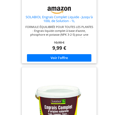
SOLABIOL Engrais Complet Liquide - Jusqu'à
100L de Solution - 1L
FORMULE ÉQUILIBRÉE POUR TOUTES LES PLANTES
: Engrais liquide complet à base d’azote,
phosphore et potasse (NPK 3-2-5) pour une
croissance harmonieuse, une floraison généreuse
10,90 €
et un feuillage éclatant. Idéal pour toutes les
cultures : plantes d’intérieur, balcon, potager et
9,99 €
jardin. STIMULE LA CROISSANCE ET LA FLORAISON
: Sa formule nutritive renforce les plantes à
chaque arrosage, favorisant des racines solides,
des tiges robustes et des fleurs plus nombreuses.
NUTRITION DOUCE ET PROGRESSIVE : Apporte une
fertilisation organique naturelle sans risque de
brûlure pour les racines. Grâce à la vinasse de
betterave et aux extraits de poisson, les
nutriments sont libérés progressivement pour
une efficacité durable. FACILE À DOSER : Son
bouchon doseur intégré permet un dosage rapide
et précis, évitant tout gaspillage. ENGRAIS
ORGANIQUE NATUREL : Riche en matière
organique (43,8 %), il respecte l’équilibre
biologique du sol et contribue à une croissance
durable et écologique des plantes.