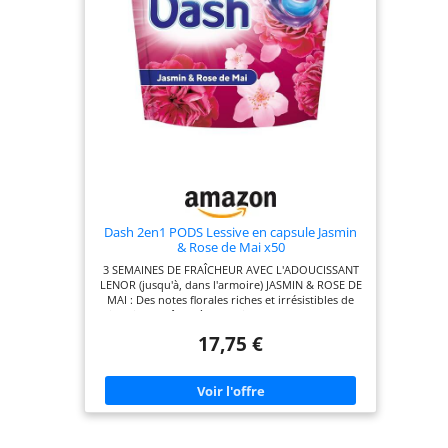
Dash 2en1 PODS Lessive en capsule Jasmin
& Rose de Mai x50
3 SEMAINES DE FRAÎCHEUR AVEC L'ADOUCISSANT
LENOR (jusqu'à, dans l'armoire) JASMIN & ROSE DE
MAI : Des notes florales riches et irrésistibles de
jasmin se mêlent à des baies rouges pour vous
envoûter Placez les Dash 2en1 PODS au fond du
17,75 €
tambour vide, puis mettez vos vêtements SUR les
Pods. Utilisez 2 PODS pour des charges de plus de
6 kg et des vêtements très sales Nouvelle formule
plus concentrée et design compacté DASH est une
marque patrimoniale française avec plus de 50 ans
d'expérience. Les lessives en capsule DASH 2en1
PODS sont produites à Amiens, près de Paris