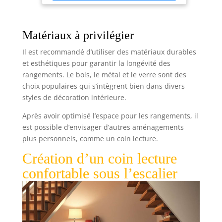
Ce meuble peut être divisé en plusieurs partie et
utilisée séparément [Avec portes et crochets] Les
ports semi-transparentes empêchent les petits
objets de tomber et sont utiles pour garder vos
objets privés hors de vue. Les petits crochets à
Matériaux à privilégier
l'intérieur vous permettent de fermer les portes
hermétiquement [Plus facile que jamais] Les
Il est recommandé d’utiliser des matériaux durables
panneaux en plastique de haute qualité sont
hydrofuges, il suffit de les essuyer s'il y a des
et esthétiques pour garantir la longévité des
taches. En plus, grâce aux panneaux légers, il est
rangements. Le bois, le métal et le verre sont des
très facile et déménager le meuble ou de le ranger
après démontage [Utile partout] Avec un design
choix populaires qui s’intègrent bien dans divers
simple et un ton neutre, ce meuble de rangement
styles de décoration intérieure.
donnera à n'importe quelle pièce une touche
rafraîchissante, vous donnant un moyen
d'organiser avec caractère
Après avoir optimisé l’espace pour les rangements, il
est possible d’envisager d’autres aménagements
plus personnels, comme un coin lecture.
Création d’un coin lecture
confortable sous l’escalier