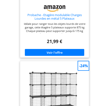
Probache - Etagère modulable Charges
Lourdes en métal 5 Plateaux
Idéale pour ranger tous les objets lourds de votre
garage, cette étagère 5 plateaux supporte 875 kg
Chaque plateau peut supporter jusqu'à 175 kg
avec une répartition homogène des charges !
Entièrement modulable, cette étagère haute se
21,99 €
transforme en 2 étagères distinctes façon établis
Chaque plateau s'installe à la hauteur souhaitée
grâce à un système de clips pour rester stable
Dimensions : L.90 x l.40 x H.180 CM -Structure
acier galvanisé - plateaux en MDF, épaisseur 4 MM
-24%