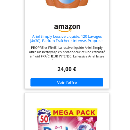
Ariel Simply Lessive Liquide, 120 Lavages
(4x30), Parfum Fraîcheur Intense, Propre et
Frais, Choix économique, Fabriqué en
PROPRE et FRAIS: La lessive liquide Ariel Simply
France
offre un nettoyage en profondeur et une efficacité
à froid FRAÎCHEUR INTENSE: La lessive Ariel laisse
un parfum agréable de propreté et une sensation
de fraîcheur sur vos vêtements La lessive liquide
24,00 €
Ariel Simply elle garantit un lavage en profondeur
à un prix abordable FABRIQUÉ EN FRANCE : La
lessive liquide Ariel est fabriquée en France