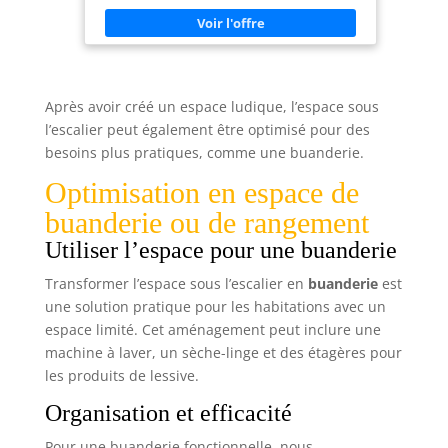
Patrouille conditionné dans une adorable mini-
valisette métallique, qui donnera envie aux
enfants d’y ranger aussi leurs trésors VOS CHIOTS
PRÉFÉRÉS - Ce jeu rassemble tous les chiots, y
compris Chase, Stella, Marcus, Ruben, Zuma,
Everest, Rocky et leur ami Ryder ; Si vos enfants
ne se lassent pas de leurs jouets Pat Patrouille,
Après avoir créé un espace ludique, l’espace sous
essayez ces jeux amusants pour enfants 36 PAIRES
l’escalier peut également être optimisé pour des
À TROUVER - Elles sont étalées faces cachées, le
1er joueur retourne 2 cartes et si les images sont
besoins plus pratiques, comme une buanderie.
identiques, il gagne la paire et rejoue ; Si elles ne
le sont pas, il les repose là où elles étaient et c'est
Optimisation en espace de
au joueur suivant de jouer PETITE MALLETTE
TRANSPORTABLE - Parfaites pour les petites mains
buanderie ou de rangement
à partir de 3 ans, ces tuiles cartonnées Pat
Patrouille sont livrées dans une mini-boîte en
Utiliser l’espace pour une buanderie
métal pratique, pour que votre enfant puisse
l'emporter facilement à l'école ou chez des amis
Transformer l’espace sous l’escalier en
buanderie
est
une solution pratique pour les habitations avec un
espace limité. Cet aménagement peut inclure une
machine à laver, un sèche-linge et des étagères pour
les produits de lessive.
Organisation et efficacité
Pour une buanderie fonctionnelle, nous