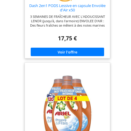
Dash 2en1 PODS Lessive en capsule Envolée
d'Air x50
3 SEMAINES DE FRAÎCHEUR AVEC L'ADOUCISSANT
LENOR (jusqu'à, dans l'armoire) ENVOLEE D'AIR :
Des fleurs fraîches se mêlent à des notes marines
pour éveiller vos sens avec un parfum inspiré par
la brise marine Placez les Dash2en1 PODS au fond
17,75 €
du tambour vide, puis mettez vos vêtements SUR
les PODS. Utilisez 2 PODS pour des charges de
plus de 6 kg et des vêtements très sales Nouvelle
formule plus concentrée et design compact DASH
est une marque de patrimoine français avec plus
de 50 ans d'expérience. Les lessives en capsule
DASH 2en1 PODS sont produites à Amiens près de
Paris MAXIMUM DE PLAISIR : À utiliser avec
l'adoucissant Lenor et le parfum de linge en perles
pour un nettoyage en profondeur, douceur et
fraîcheur" r et fraîcheur" ceur et fraîcheur"