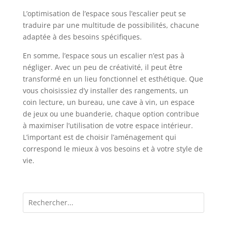
MAXIMUM DE PLAISIR : À utiliser avec l'adoucissant
Lenor et le parfum de linge en perles pour un
L’optimisation de l’espace sous l’escalier peut se
nettoyage en profondeur, douceur et fraîcheur
traduire par une multitude de possibilités, chacune
adaptée à des besoins spécifiques.
En somme, l’espace sous un escalier n’est pas à
négliger. Avec un peu de créativité, il peut être
transformé en un lieu fonctionnel et esthétique. Que
vous choisissiez d’y installer des rangements, un
coin lecture, un bureau, une cave à vin, un espace
de jeux ou une buanderie, chaque option contribue
à maximiser l’utilisation de votre espace intérieur.
L’important est de choisir l’aménagement qui
correspond le mieux à vos besoins et à votre style de
vie.