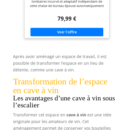
lombaires incurvé et adaptatif indépendant de
d'utilisation détaillé, une personne peut terminer
à Domicile, Noir d’Encre OBN041B01
cette chaise de bureau épouse automatiquement
l'installation en seulement 15 minutes !
les mouvements de l’utilisateur, s’adapte
parfaitement à la courbure du bas du dos et
79,99 €
fournit un soutien continu Matériaux de qualité :
Le dossier recouvert d’un tissu en maille double
couche est respirant, robuste et durable ; le
coussin d’assise doté d’un rembourrage en
mousse de 8 cm d’épaisseur soulage vos hanches
Dossier et appui-tête réglables : Activez la fonction
bascule du dossier à l’aide du levier et profitez
d’un moment de détente ; avec son appui-tête
réglable en hauteur et en inclinaison, cette chaise
Après avoir aménagé un espace de travail, il est
s’adapte à la taille de l’utilisateur Accoudoirs bien
possible de transformer l’espace en un lieu de
pensés : Les accoudoirs relevables à 90°
permettent de glisser le fauteuil sous le bureau ; le
détente, comme une cave à vin.
rembourrage doux offre un soutien optimal à vos
bras Montage facile : Grâce aux instructions claires
Transformation de l’espace
et aux pièces numérotées, une seule personne
suffit pour monter cette chaise ergonomique en
en cave à vin
seulement 15 à 30 minutes, afin de profiter
rapidement de son confort
Les avantages d’une cave à vin sous
l’escalier
Transformer cet espace en
cave à vin
est une idée
originale pour les amateurs de vin. Cet
aménagement permet de conserver vos bouteilles