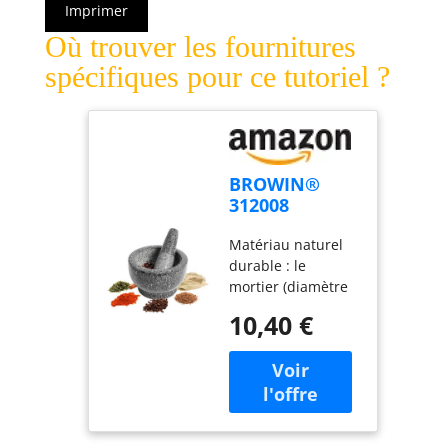
Imprimer
Où trouver les fournitures
spécifiques pour ce tutoriel ?
BROWIN®
312008
Mortier de
Matériau naturel
cuisine en
durable : le
granit - 13cm
mortier (diamètre
13 cm) et le pilon
10,40 €
sont fabriqués en
granit durable et
précieux, ce qui les
rend robustes,
durables et
élégants. Taille