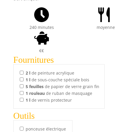
240 minutes
moyenne
€€
Fournitures
2
l
de peinture acrylique
1
l
de sous-couche spéciale bois
5
feuilles
de papier de verre grain fin
1
rouleau
de ruban de masquage
1
l
de vernis protecteur
Outils
ponceuse électrique