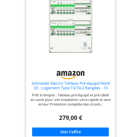
Schneider Electric Tableau Pré-équipé Resi9
XE - Logement Type T3/T4-2 Rangées - 13
Modules - R9HPNFC15127P
Prêt à l'emploi : Tableau pré-équipé et pré-câblé
en usine pour une installation ultra-rapide et sans
erreur Protection complète des circuits :
Disjoncteurs modulaires et interrupteurs
différentiels intégrés pour sécuriser l'ensemble
279,00 €
des circuits domestiques de votre logement
Configuration adaptée aux logements T3/T4 :
Comprend 12 disjoncteurs (3x10A, 5x16A, 3x20A,
1x32A) et 2 interrupteurs différentiels 63A (1x63A
type AC et 1x63A type A) pour protéger tous les