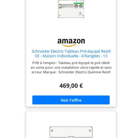
Schneider Electric Tableau Pré-équipé Resi9
XE - Maison Individuelle - 4 Rangées - 13
Modules - 52 Modules - IP30 - NF C 15-100 -
Prêt à l'emploi : Tableau pré-équipé et pré-câblé
R9HPNFC15145M
en usine pour une installation ultra-rapide et sans
erreur Marque : Schneider Electric (Gamme Resi9
XE) Dimensions : 625 x 252 x 108 mm Indice de
protection : IP30 Norme : NF C 15-100 Sécurité
469,00 €
certifiée : Protection complète contre les chocs
électriques, surcharges et courts-circuits conforme
à la norme NF C 15-100 Capacité évolutive :
Grande capacité de 52 modules répartis sur 4
rangées permettant d'ajouter facilement de
nouveaux circuits électriques Contenu complet :
Livré avec 3 interrupteurs différentiels 63A (1x
Type A, 2x Type AC) et 21 disjoncteurs (6x10A,
9x16A, 4x20A, 1x32A, 1x2A)