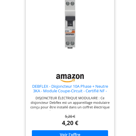
DEBFLEX - Disjoncteur 10A Phase + Neutre
3KA - Module Coupe-Circuit - Certifié NF -
Installation dans Tableau Electrique - Gris
DISJONCTEUR ÉLECTRIQUE MODULAIRE : Ce
disjoncteur Debflex est un appareillage modulaire
conçu pour être installé dans un coffret électrique
afin de protéger votre installation en cas de court-
5,20 €
circuit ou de surcharge électrique.
CARACTÉRISTIQUES TECHNIQUES : Ce disjoncteur
4,20 €
est compatible avec une tension maximale de
250V. Il peut être alimenté par le dessus avec un
peigne électrique ou par le dessous avec câble.