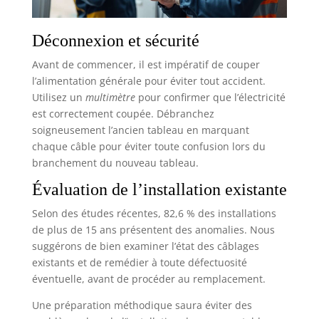
chocs accidentels, les vibrations, les taches d’huile
et les conditions extérieures difficiles, garantissant
une protection durable de vos circuits et
composants. 【CONCEPTION COMPACTE】coffret
Déconnexion et sécurité
electrique etanche exterieur malgré sa taille
réduite (230 × 200 × 115 mm), ce coffret de
Avant de commencer, il est impératif de couper
distribution offre une capacité de 8 modules. Son
couvercle transparent permet une vérification
l’alimentation générale pour éviter tout accident.
visuelle sans ouverture, et ses 6 entrées de câble
Utilisez un
multimètre
pour confirmer que l’électricité
(avec bouchons amovibles) autorisent un câblage
flexible et organisé. Il peut également servir de
est correctement coupée. Débranchez
boite multiprise sécurisée ou de boite électrique
soigneusement l’ancien tableau en marquant
centralisée pour vos installations.
chaque câble pour éviter toute confusion lors du
branchement du nouveau tableau.
Évaluation de l’installation existante
Selon des études récentes, 82,6 % des installations
de plus de 15 ans présentent des anomalies. Nous
suggérons de bien examiner l’état des câblages
existants et de remédier à toute défectuosité
éventuelle, avant de procéder au remplacement.
Une préparation méthodique saura éviter des