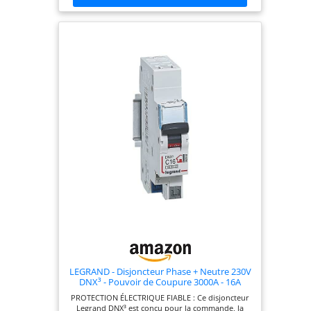
Son pouvoir de coupure est de 3000A. CONFORME
À LA NORME NF : Tous les interrupteurs
différentiels et disjoncteurs électriques Debflex
ont reçu la certification NF délivrée par le LCIE.
Conformes à la règlementation en vigueur, ils
respectent la norme NF C 15-100. INSTALLATION
SIMPLE : Compatible avec tous les tableaux
électriques du marché, ce disjoncteur se fixe sur
rail dans le tableau électrique. Avec un câblage
adéquat, il peut alimenter un circuit de commande
d'éclairage. DEBFLEX, SPÉCIALISTE DE
L'ÉLECTRICITÉ : Marque du Groupe Legrand,
Debflex propose une large gamme de produits
répondant à l'essentiel des besoins domestiques
de l'installation électrique. Faites le choix de la
qualité à prix malin !
LEGRAND - Disjoncteur Phase + Neutre 230V
DNX³ - Pouvoir de Coupure 3000A - 16A
Courbe C - Bornes automatiques - 1 Module
PROTECTION ÉLECTRIQUE FIABLE : Ce disjoncteur
- Fabriqué En France
Legrand DNX³ est conçu pour la commande, la