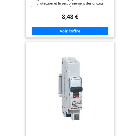
protection et le sectionnement des circuits
électriques. Il offre une sécurité optimale pour les
installations résidentielles et tertiaires. POUVOIR
8,48 €
DE COUPURE ADAPTÉ aux logements résidentiels.
Ce disjoncteur permet de répondre aux
recommandations de la norme NFC 15-100
INSTALLATION ET BRANCHEMENT PRATIQUES :
Doté d'une arrivée haute et d'une sortie basse par
bornes automatiques, ce disjoncteur est facile à
installer et à brancher dans un tableau électrique.
Il est muni d'un porte-étiquette pour un repérage
rapide. COMPATIBILITÉ : Les disjoncteurs de la
gamme DNX³ sont compatibles avec les peignes
HX³ optimisés universels unipolaires ou
tétrapolaires et peuvent recevoir les auxiliaires et
accessoires de la gamme DX³. LEGRAND, 150 ANS
D'INNOVATION : Simplifier la vie, assurer confort
et sécurité, favoriser l'efficacité énergétique... tout
en préservant l'environnement et en contribuant
à la transformation numérique. Tels sont les
piliers de notre engagement.