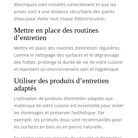
cuisine, etc. Design transparent & nettoyage facile:
électriques sont installés correctement et que les
Le design transparent vous permet de voir le
prises sont à une distance sécuritaire des points
contenu de chaque organisateur en un coup d'œil,
ce qui vous permet de trouver plus facilement ce
d’eau pour éviter tout risque d’électrocution.
dont vous avez besoin. Ces organisateurs de
tiroirs sont faciles à nettoyer, il suffit de les
Mettre en place des routines
essuyer ou de les rincer rapidement à l'eau pour
qu'ils soient toujours propres et hygiéniques
d’entretien
Contenu de la livraison: 15 organisateurs de
tiroirs au total ; 22 x 14.5 x 4.5 cm (2 pièces), 21.5 x
Mettre en place des routines d’entretien régulières,
7 x 4.5 cm (3 pièces), 14.5 x 7 x 4.5 cm (5 pièces), 7 x
7 x 4.5 cm (5 pièces). Que ce soit à la maison ou au
comme le nettoyage des surfaces et le dégraissage
bureau, ces organiseurs Radikor de Radikor sont
des hottes, prolonge la durée de vie de votre cuisine
la solution idéale pour maintenir l'ordre dans les
tiroirs
et maintient un environnement sain et hygiénique.
Utiliser des produits d’entretien
adaptés
L’utilisation de produits d’entretien adaptés aux
matériaux de votre cuisine est essentielle pour éviter
les dommages et préserver l’esthétique. Par
exemple, les produits doux sont recommandés pour
les surfaces en bois ou en pierre naturelle.