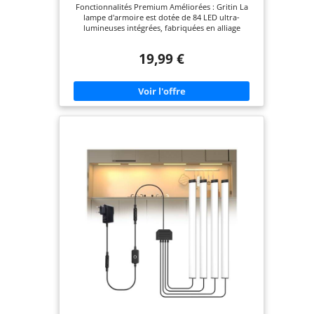
Fonctionnalités Premium Améliorées : Gritin La
lampe d'armoire est dotée de 84 LED ultra-
lumineuses intégrées, fabriquées en alliage
d'aluminium et en plastique ABS durable, pour
une résistance et un style optimaux. En mode
19,99 €
détecteur de mouvement, il offre un grand angle
de détection de 120 ° et une distance de détection
de 3 m/10 pieds. S'éteint automatiquement après
20s d'inactivité, vous évitant ainsi de devoir
actionner l'interrupteur. 3 Températures de
Couleur & 5 Niveaux de Lminosité Réglables:
Équipé de 3 températures de couleur: chaude
(3000K) pour un confort optimal, froide (6000K)
pour un éclairage de travail, mixte équilibrée
(4500K) pour une utilisation variée. Appuyez sur le
bouton de luminosité pour ajuster facilement la
luminosité et créer une ambiance différente. 5
Niveaux de luminosité: 10%, 25%, 50%, 75%, 100%.
Un appui long permet une gradation continue
pour répondre à différents besoins d'éclairage. 4
Modes d'éclairage: La lampe à détecteur de
mouvement propose 4 modes pour répondre aux
besoins de chaque situation: mode éteint, mode
nuit (détection de mouvement dans l'obscurité),
mode jour (détection de mouvement, que
l'environnement soit sombre ou non) et mode
lumière constante (éclairage constant). La
détection automatique est dotée d'une fonction
de détection automatique et est idéale pour les
cuisines, placards, armoires, garde-manger,