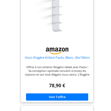
Vicco Étagère Enfant Paolo, Blanc, 30x190cm
Offrez à vos enfants l'étagère idéale avec Paolo !
Sa conception optimale convient à toutes les
maisons et son look élégant vous ravira. L'Étagère
à jouets offre 6 compartiments ouverts pour un
rangement pratique. Elle est montée sur le mur
78,90 €
pour économiser de l'espace et offre beaucoup de
place pour tous les jouets. DIMENSIONS : l'étagère
murale pour la chambre d'enfant a 6
compartiments ouverts et les dimensions
suivantes : Profondeur de 28 cm, largeur de 30 cm
et hauteur de 190 cm. MATÉRIAU: Étagère murale
pour chambre d'enfant est constitué de Panneau