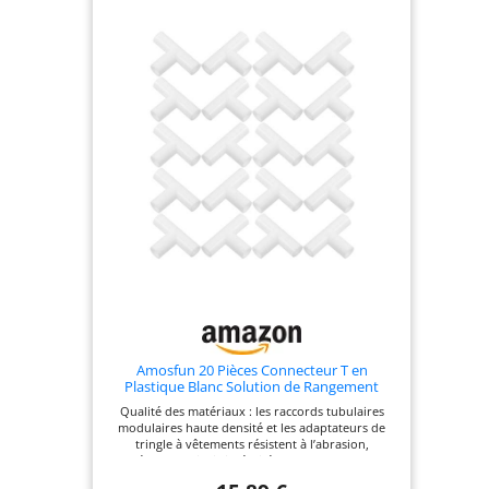
de particules, 16 mm faciles à entretenir,
Revêtement en mélamine. CONTENU DE LA
LIVRAISON: Étagère murale pour chambre
d'enfant, Instructions de montage, matériel de
montage.
Amosfun 20 Pièces Connecteur T en
Plastique Blanc Solution de Rangement
Flexible et Stabilité Améliorée, Diamètre
Qualité des matériaux : les raccords tubulaires
Intérieur 12mm pour Réparation et
modulaires haute densité et les adaptateurs de
Assemblage pour Organisateur de
tringle à vêtements résistent à l’abrasion,
préservant ainsi l’intégrité des raccords de la
tringle à chaussures même en cas de