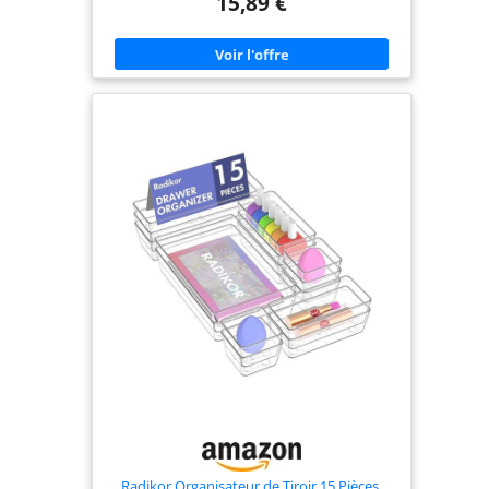
15,89 €
repositionnement ou de réassemblage fréquents
Installation et démontage faciles : le connecteur à
3 voies permet un montage et un démontage
rapides des éléments de votre meuble à
chaussures, s’adaptant ainsi à vos besoins de
déménagement ou de réaménagement et offrant
des solutions de rangement flexibles. connecteur
pour meuble à chaussures, élément
d’aménagement de placard Bricolage rapide : le
système de fixation pour étagère à chaussures et
de connecteurs pour poteaux permet une
modification et une extension rapides et faciles,
adaptant les accessoires de rangement à vos
besoins. pièces pour organisateur de chaussures à
monter soi-même, raccord de tube de rangement
Réglage flexible : le joint à 3 voies permet un
démontage ou une reconfiguration rapide des
articulations de tringle à vêtements, idéal pour
adapter les systèmes d’articulation de penderie
aux besoins changeants d’espace. connecteur de
tringle de rangement, joint de liaison de penderie
Compatibilité universelle : les pièces de rechange
pour étagères et les raccords pour étagères à
chaussures s’adaptent parfaitement aux
articulations traditionnelles et en toile des
penderies, permettant des améliorations flexibles
et une organisation optimale
Radikor Organisateur de Tiroir 15 Pièces,