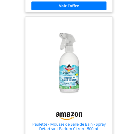
tartre. Cette mousse dissout instantanément le
calcaire et redonne de l'éclat à vos espaces de
bain, tout en déposant un film protecteur. MAXI
FORMAT 600ML : Profitez d'un aérosol généreux
de 600 mL conçu pour durer. Sa diffusion en spray
permet une application homogène et
économique, couvrant de larges surfaces en un
seul geste pour un maximum d'utilisations.
POLYVALENCE TOTALE SALLE DE BAIN : Un seul
produit pour toute votre pièce d'eau. Ce
nettoyant convient parfaitement pour détartrer et
faire briller les baignoires, cabines de douche,
lavabos, robinetteries en inox, ainsi que le
carrelage mural. QUALITÉ ET SAVOIR-FAIRE
FRANÇAIS : Optez pour la performance en toute
confiance. La mousse Décap est entièrement
pensée, développée et fabriquée en France, vous
garantissant le respect des normes strictes de
qualité et de sécurité.
Paulette - Mousse de Salle de Bain - Spray
Détartrant Parfum Citron - 500mL