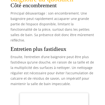
couleurs amusantes ! IDÉAL POUR LES ENFANTS :
Côté encombrement
Idéales pour les enfants âgés de 3 ans et plus, ces
pastilles pour l’eau du bain sont le complément
parfait aux jouets de bain à couleurs changeantes
Principal désavantage : son encombrement. Une
! Associez-les à votre bain moussant préféré pour
baignoire peut rapidement accaparer une grande
enfants pour encore plus de plaisir au moment du
bain ! 150 PASTILLES DE COULEUR POUR LE BAIN :
partie de l’espace disponible, limitant la
Comprend 150 pastilles de bain assorties en
fonctionnalité de la pièce, surtout dans les petites
rouge, orange, jaune, vert, bleu, indigo et violet !
Associez-les au savon peinture pour le bain ou
salles de bain. Sa présence doit donc être mûrement
aux crayons de bain Tub Works (vendus
réfléchie.
séparément) pour plus de plaisir au moment du
bain !
Entretien plus fastidieux
Ensuite, l’entretien d’une baignoire peut être plus
fastidieux qu’une douche, en raison de sa taille et de
la multiplicité des surfaces à nettoyer. Un nettoyage
régulier est nécessaire pour éviter l’accumulation de
calcaire et de résidus de savon, un impératif pour
maintenir la salle de bain impeccable.