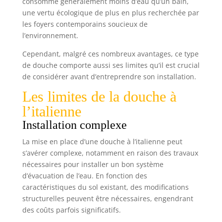
consomme généralement moins d’eau qu’un bain,
produits naturels pour faciliter le quotidien : du
une vertu écologique de plus en plus recherchée par
bon sens, des recettes simples, efficaces et une
concentration d'ingrédients naturels
les foyers contemporains soucieux de
l’environnement.
Cependant, malgré ces nombreux avantages, ce type
de douche comporte aussi ses limites qu’il est crucial
de considérer avant d’entreprendre son installation.
Les limites de la douche à
l’italienne
Installation complexe
La mise en place d’une douche à l’italienne peut
s’avérer complexe, notamment en raison des travaux
nécessaires pour installer un bon système
d’évacuation de l’eau. En fonction des
caractéristiques du sol existant, des modifications
structurelles peuvent être nécessaires, engendrant
des coûts parfois significatifs.