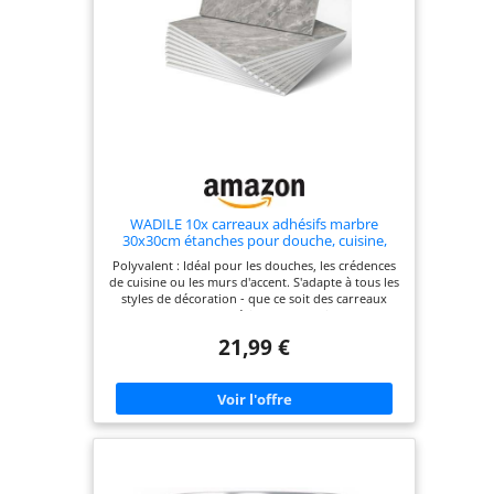
effort leur apparence impeccable. Parfait pour les
ménages actifs !
WADILE 10x carreaux adhésifs marbre
30x30cm étanches pour douche, cuisine,
salle de bain - Panneaux muraux PVC gris
Polyvalent : Idéal pour les douches, les crédences
clair
de cuisine ou les murs d'accent. S'adapte à tous les
styles de décoration - que ce soit des carreaux
muraux autoadhésifs pour locations ou
propriétés privées. Étanche et durable : Ces
21,99 €
panneaux muraux autoadhésifs robustes sont
résistants à l'eau et à la chaleur, idéaux pour la
salle de bain et la crédence de cuisine
autoadhésive. Esthétique durable pour une
décoration pérenne. Installation facile : Grâce au
film autoadhésif (film pour crédence), il suffit de
retirer la couche protectrice et de coller sur des
surfaces sèches - aucun joint ou outil nécessaire.
Transformation rapide de l'espace ! Polyvalent :