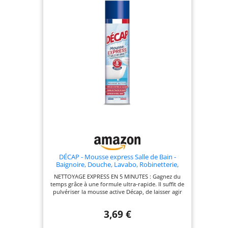
DÉCAP - Mousse express Salle de Bain -
Baignoire, Douche, Lavabo, Robinetterie,
Carrelage - Action rapide en 5 minutes -
NETTOYAGE EXPRESS EN 5 MINUTES : Gagnez du
Efficace contre le calcaire - Fabriqué en
temps grâce à une formule ultra-rapide. Il suffit de
France - Aérosol 600mL
pulvériser la mousse active Décap, de laisser agir
seulement 5 minutes, puis de rincer pour
retrouver des surfaces impeccables et brillantes.
3,69 €
ACTION ANTI-CALCAIRE ULTRA-EFFICACE : Dites
adieu aux traces d'eau tenaces et aux dépôts de