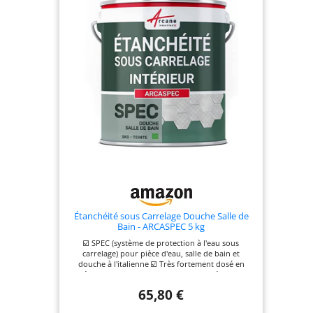
Idéal pour les douches, les crédences de cuisine
ou les murs d'accent. S'adapte à tous les styles de
décoration - que ce soit des carreaux muraux
autoadhésifs pour locations ou propriétés
privées. Facile à entretenir : Un simple coup de
chiffon humide suffit - ces carrelages adhésifs salle
de bain et panneaux de cuisine conservent sans
effort leur apparence impeccable. Parfait pour les
ménages actifs !
Étanchéité sous Carrelage Douche Salle de
Bain - ARCASPEC 5 kg
☑️ SPEC (système de protection à l'eau sous
carrelage) pour pièce d'eau, salle de bain et
douche à l'italienne ☑️ Très fortement dosé en
résine, ARCASPEC est beaucoup plus épais et
résistant que d'autres SPEC vendus sur le marché.
65,80 €
Une résistance dans le temps incomparable! ☑️
Imperméabilise les supports à traiter empêchant