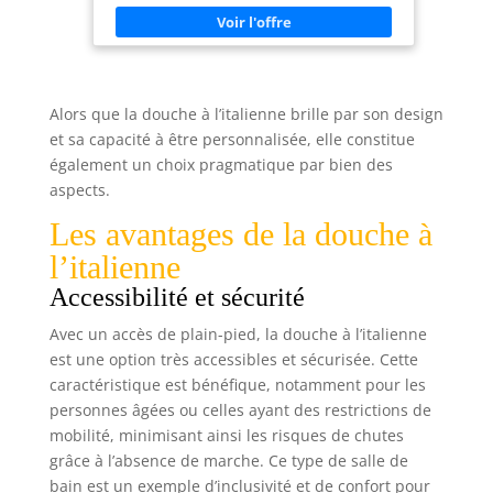
toute pénétration d'eau - Surface rugueuse
facilitant l'adhérence des carrelages. ☑️ Ne contient
aucun produit bitumineux - Prêt à l'emploi - Mise
en œuvre facile et rapide ☑️ Fabriqué en France
dans notre usine ARCANE INDUSTRIES : ARCASPEC
Alors que la douche à l’italienne brille par son design
et sa capacité à être personnalisée, elle constitue
également un choix pragmatique par bien des
aspects.
Les avantages de la douche à
l’italienne
Accessibilité et sécurité
Avec un accès de plain-pied, la douche à l’italienne
est une option très accessibles et sécurisée. Cette
caractéristique est bénéfique, notamment pour les
personnes âgées ou celles ayant des restrictions de
mobilité, minimisant ainsi les risques de chutes
grâce à l’absence de marche. Ce type de salle de
bain est un exemple d’inclusivité et de confort pour