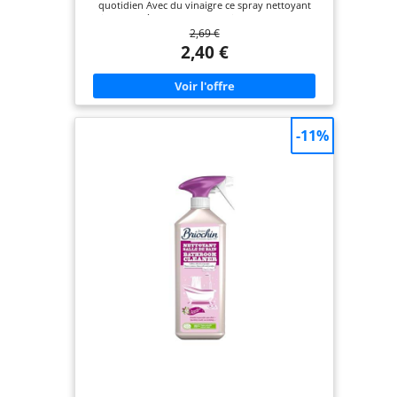
quotidien Avec du vinaigre ce spray nettoyant
pistolet enlève 100 % du calcaire sans efforts Ce
2,69 €
spray multi-surfaces garantit un nettoyage 100 %
efficace de vos robinetteries évier bouilloire et
2,40 €
pommeau de douche; Dites adieu aux taches d’eau
dans votre maison Composé à 100 % d’ingrédients
détartrants d’origine naturelle ce pistolet est
pratique et efficace pour une hygiène
irréprochable et pour nettoyer tous les résidus de
calcaire et de savon Son parfum aux notes florales
-11%
a une odeur non agressive et laisse une agréable
sensation de propreté et de fraîcheur Cif s'engage
pour la planète en proposant un nettoyant multi-
usages efficace tout en respectant le cahier des
charges Ecolabel