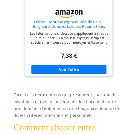
Décap | Mousse express Salle de Bain |
Baignoire, Douche, Lavabo, Robinetterie,
Carrelage | Action rapide en 5 minutes |
Les informations ci-dessous s'appliquent à chaque
Efficace contre le calcaire | Fabriqué en
unité du pack ✅ La mousse express Décap est
France | Aérosol 600mL (Lot de 2)
spécialement conçue pour nettoyer efficacement
et rapidement toutes les surfaces de votre salle de
bain : Baignoire, Douche, Lavabo, Robinetterie,
7,38 €
Carrelage ✨ Grâce à son action rapide en 5
minutes, nettoyez en un seul geste ! 🫧 Efficace
contre le calcaire, la mousse express Décap
élimine les traces de savon. 🇫🇷 La mousse
express Décap est fabriquée en France.
Face à ces deux options qui présentent chacune des
avantages et des inconvénients, le choix final entre
une douche à l’italienne ou une baignoire dépend de
divers critères rationnels et personnels.
Comment choisir entre