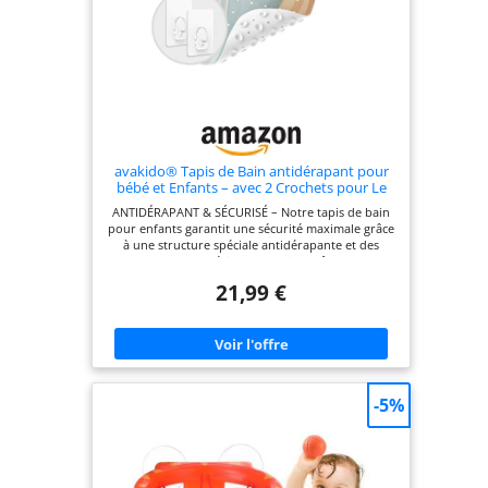
avakido® Tapis de Bain antidérapant pour
bébé et Enfants – avec 2 Crochets pour Le
séchage – Surface Douce, sans BPA, Lavable
ANTIDÉRAPANT & SÉCURISÉ – Notre tapis de bain
et résistant à la moisissure
pour enfants garantit une sécurité maximale grâce
à une structure spéciale antidérapante et des
ventouses ultra résistantes qui empêchent tout
glissement. TAILLE UNIVERSELLE – Avec des
21,99 €
dimensions de 100x40 cm, ce tapis antidérapant
s'adapte à toutes les baignoires. Idéal pour
enfants et adultes, il offre une utilisation pratique
et confortable au quotidien. MATÉRIAU
RESPECTUEUX DE LA PEAU – Fabriqué en PVC sans
BPA ni substances nocives, ce tapis antibactérien
et antimoisissure protège efficacement les peaux
-5%
sensibles des enfants. CROCHETS INCLUS POUR LE
SÉCHAGE – Deux crochets auto-adhésifs
permettent un séchage optimal. Ils se retirent
facilement sans laisser de traces pour un
nettoyage rapide et pratique. COMPATIBLE AVEC