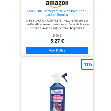
BRIOCHIN Nettoyant salle de bain 3 en 1
parfum floral 1L
3 EN 1 : ACTION COMPLÈTE . Nettoie, détartre et
purifie efficacement toutes les surfaces de la salle
de bain : lavabos, robinetterie, baignoires,
douches et carrelages. Résultat propre et éclatant
5,90 €
sans effort. FORMULE EFFICACE ET ÉQUILIBRÉE :
Conçue pour éliminer le calcaire, les résidus de
5,27 €
savon et les traces d’eau sans effort, cette formule
agit rapidement et laisse des surfaces nettes et
éclatantes, lavage après lavage. PARFUM FLORAL
LONGUE DURÉE : Laisse une sensation durable de
fraîcheur et de propreté grâce à un parfum fleuri
délicat, non entêtant, qui parfume agréablement
-11%
la salle de bain après chaque utilisation. CONSEILS
D’UTILISATION : Pulvériser sur la surface, laisser
agir quelques instants, rincer et essuyer à l’aide
d’une éponge humide. Pour plus de brillance, finir
avec un chiffon sec. JACQUES BRIOCHIN :
PIONNIER DE L’ENTRETIEN DEPUIS 1919. Depuis
plus d’un siècle, Briochin met son savoir-faire de
droguiste au service de solutions d’entretien
naturelles et performantes, adaptées aux besoins
d’aujourd’hui.