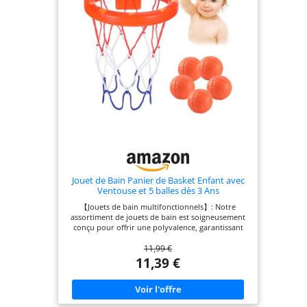
LA MACHINE À LAVER – Grâce à sa structure
optimisée, l’eau s’écoule rapidement, empêchant
la moisissure. Lavable en machine à 30°, il garantit
un entretien simple et durable.
Jouet de Bain Panier de Basket Enfant avec
Ventouse et 5 balles dès 3 Ans
【Jouets de bain multifonctionnels】: Notre
assortiment de jouets de bain est soigneusement
conçu pour offrir une polyvalence, garantissant
des moments de divertissement non seulement
11,99 €
dans les piscines et les baignoires, mais aussi sur
les fenêtres et les portes. Chaque ensemble
11,39 €
comprend cinq balles et un mini panier de basket,
offrant des possibilités de jeu et de plaisir
illimitées pour vos petits. 【Développer les
compétences motrices】: Encouragez votre petit à