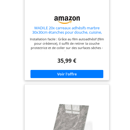
WADILE 20x carreaux adhésifs marbre
30x30cm étanches pour douche, cuisine,
salle de bain - Panneaux muraux PVC blanc
Installation facile : Grâce au film autoadhésif (film
nuage
pour crédence), il suffit de retirer la couche
protectrice et de coller sur des surfaces sèches -
aucun joint ou outil nécessaire. Transformation
rapide de l'espace ! Étanche et durable : Ces
35,99 €
panneaux muraux autoadhésifs robustes sont
résistants à l'eau et à la chaleur, idéaux pour la
salle de bain et la crédence de cuisine
autoadhésive. Esthétique durable pour une
décoration pérenne. Installation facile : Grâce au
film autoadhésif (film pour crédence), il suffit de
retirer la couche protectrice et de coller sur des
surfaces sèches - aucun joint ou outil nécessaire.
Transformation rapide de l'espace ! Polyvalent :
Idéal pour les douches, les crédences de cuisine
ou les murs d'accent. S'adapte à tous les styles de
décoration - que ce soit des carreaux muraux
autoadhésifs pour locations ou propriétés
privées. Facile à entretenir : Un simple coup de
chiffon humide suffit - ces carrelages adhésifs salle
de bain et panneaux de cuisine conservent sans