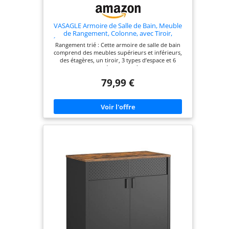
VASAGLE Armoire de Salle de Bain, Meuble
de Rangement, Colonne, avec Tiroir,
Étagères Réglables, Compartiments, 30 x 30
Rangement trié : Cette armoire de salle de bain
x 170 cm, Blanc BBC560P31
comprend des meubles supérieurs et inférieurs,
des étagères, un tiroir, 3 types d’espace et 6
compartiments qui répondront à tous vos besoins
Portes et étagères réglables : Les portes
79,99 €
supérieures et inférieures peuvent être installées
à gauche ou à droite pour plus de flexibilité, les
étagères à l’intérieur sont réglables en hauteur
Facile à assembler et à nettoyer : Grâce aux pièces
numérotées et aux instructions claires,
l’assemblage de cette colonne est facile, les
panneaux des portes sont faciles à nettoyer et
sont durables Combinaison élégante et simple :
Les couleurs élégantes, combinées aux lignes
minimalistes, font de ce meuble de salle de bain
un meuble-déco idéal pour votre intérieur Solide,
stable et sûr : Ce placard est fabriqué en
panneaux MDF robustes, solides et stables, le kit
anti-basculement augmente la stabilité et sécurise
l’ensemble