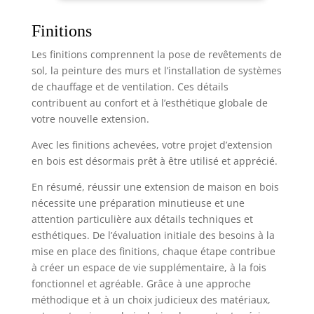
salon ou améliorer n'importe quel espace d'angle
Matériaux de qualité supérieure : fabriquée en
métal et MDF, cette étagère d'angle en métal est
Finitions
dotée de panneaux carrés épais pour supporter
un poids supplémentaire Les surfaces lisses sans
Les finitions comprennent la pose de revêtements de
frontières sont faciles à nettoyer et offrent une
étagère à plantes élégante et fonctionnelle
sol, la peinture des murs et l’installation de systèmes
Montage facile : suivez les instructions pour un
de chauffage et de ventilation. Ces détails
processus d'installation sans couture Ce support
de plante fait du processus d'assemblage un
contribuent au confort et à l’esthétique globale de
projet agréable pour toute la famille Variété
votre nouvelle extension.
d'options : disponible en quatre versions à cinq et
six couches ainsi que différentes couleurs pour
répondre à vos besoins décoratifs, ce support de
Avec les finitions achevées, votre projet d’extension
plantes offre une polyvalence pour s'adapter à
en bois est désormais prêt à être utilisé et apprécié.
votre style unique, ce qui en fait un support de
plantes incontournable pour n'importe quelle
maison
En résumé, réussir une extension de maison en bois
nécessite une préparation minutieuse et une
attention particulière aux détails techniques et
esthétiques. De l’évaluation initiale des besoins à la
mise en place des finitions, chaque étape contribue
à créer un espace de vie supplémentaire, à la fois
fonctionnel et agréable. Grâce à une approche
méthodique et à un choix judicieux des matériaux,