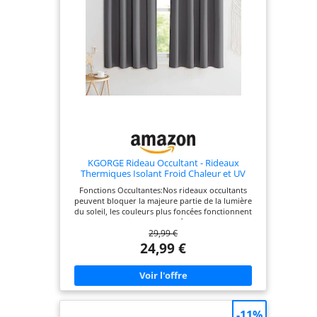
climatisation et protéger les meubles et les tapis
de la décoloration. Facile à Maintenir - 100%
Polyester tissu (GSM: 230g/m2). Lavable en
machine ou à la main. Des rideaux peuvent être
suspendu séparement ou s'accordent avec d'autre
draperies. Visiter notre magasin pour découvrir
plus de rideaux.
KGORGE Rideau Occultant - Rideaux
Thermiques Isolant Froid Chaleur et UV
Fonctions Occultantes:Nos rideaux occultants
peuvent bloquer la majeure partie de la lumière
du soleil, les couleurs plus foncées fonctionnent
mieux. Parfait pour les fenêtres, le salon, les
29,99 €
chambres de jeunes, les chambres d'enfants, la
cuisine, la salle à manger, etc. Isolation Thermique:
24,99 €
Nos rideaux à économie d'énergie isolent de la
chaleur de l'été et du froid de l'hiver pour
équilibrer la température de votre pièce,
réduisant ainsi les factures d'énergie. Construction
à œillets: Chaque panneau de rideau a 8 œillets en
métal argenté sur le dessus. Le diamètre intérieur
-11%