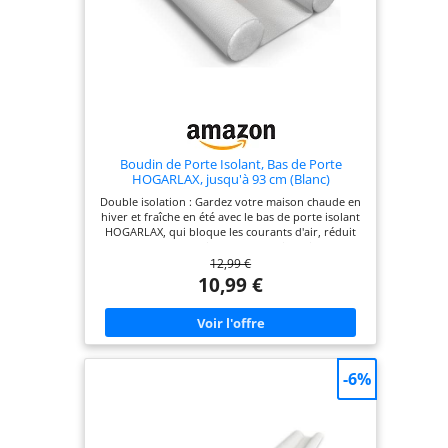
Compatible avec tous types de sols
Boudin de Porte Isolant, Bas de Porte
HOGARLAX, jusqu'à 93 cm (Blanc)
Double isolation : Gardez votre maison chaude en
hiver et fraîche en été avec le bas de porte isolant
HOGARLAX, qui bloque les courants d'air, réduit
les pertes thermiques pour maintenir une
12,99 €
température intérieure stable Économies
d'énergie : Réduisez votre consommation de
10,99 €
chauffage ou de clim avec ce boudin de porte
d'entrée. Son joint, conçu pour bloquer les fuites
d'air, aide à maintenir une température agréable
tout en diminuant vos factures d'énergie
Multifonctionnel : Joint de porte imperméable,
efficace contre les courants d'air, le froid, la
-6%
chaleur, la poussière, les insectes, la fumée et les
odeurs. Sert aussi d’isolant phonique et
thermique pour un meilleur confort à la maison et
en chambre Installation simple et rapide : Insérez
les tubes en mousse dans la housse, glissez-le sous