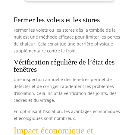
insectes et le vent froid d'entrer, et peut
également réduire le bruit et bloquer la lumière,
vous permettant d'avoir un environnement
confortable 【Large gamme d'applications】Bande
Fermer les volets et les stores
d'étanchéité peut être appliqué sur tous les types
de sols et peut être utilisé sur votre porte
Fermer les volets ou les stores dès la tombée de la
d'entrée, votre porte arrière et votre porte de
chambre. Il convient aux portes d'une épaisseur
nuit est une méthode efficace pour limiter les pertes
de porte de 3,5 à 4,5 cm et d'un espace de porte
de chaleur. Cela constitue une barrière physique
de 0,5 à 2 cm 【Spécifications du produit】 La
longueur bande d'étanchéité est de 96 cm, et la
supplémentaire contre le froid.
combinaison comprend 6 morceaux de coton
mousse d'une longueur de 32 cm et une housse en
Vérification régulière de l’état des
cuir
fenêtres
Une inspection annuelle des fenêtres permet de
détecter et de corriger rapidement les problèmes
d’isolation. Cela inclut la vérification des joints, des
cadres et du vitrage.
En optimisant l’isolation, les avantages économiques
et écologiques sont nombreux.
Impact économique et