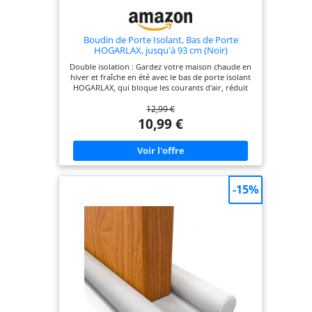
Boudin de Porte Isolant, Bas de Porte
HOGARLAX, jusqu'à 93 cm (Noir)
Double isolation : Gardez votre maison chaude en
hiver et fraîche en été avec le bas de porte isolant
HOGARLAX, qui bloque les courants d'air, réduit
les pertes thermiques pour maintenir une
12,99 €
température intérieure stable Économies
d'énergie : Réduisez votre consommation de
10,99 €
chauffage ou de clim avec ce boudin de porte
d'entrée. Son joint, conçu pour bloquer les fuites
d'air, aide à maintenir une température agréable
tout en diminuant vos factures d'énergie
Multifonctionnel : Joint de porte imperméable,
efficace contre les courants d'air, le froid, la
-15%
chaleur, la poussière, les insectes, la fumée et les
odeurs. Sert aussi d’isolant phonique et
thermique pour un meilleur confort à la maison et
en chambre Installation simple et rapide : Insérez
les tubes en mousse dans la housse, glissez-le sous
la porte, prenez les mesures et coupez à la taille
voulue. Profitez d'une protection contre les
courants d'air. Ce boudin de porte isolant froid
est lavable Sans vis ni adhésifs : Boudin porte en
simili cuir PU durable et mousse EPE pour une
isolation efficace sans abîmer portes ni surfaces.
Convient aux portes de 4 à 5 cm d’épaisseur.