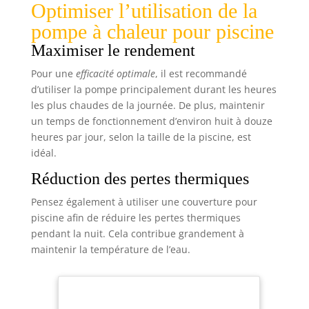
Optimiser l’utilisation de la
optimal. La taille universelle permet également
d’utiliser ce produit pour diverses applications, y
pompe à chaleur pour piscine
compris les housses de climatiseur extérieur.
Facile à Entretenir : Cette housse pompe à chaleur
Maximiser le rendement
piscine est résistante à la corrosion et facile à
nettoyer. Vous pouvez la laver en machine ou à la
main, ou simplement l’essuyer avec un chiffon
Pour une
efficacité optimale
, il est recommandé
humide. Cela garantit que la housse conserve son
d’utiliser la pompe principalement durant les heures
aspect frais et fonctionne efficacement pendant de
nombreuses saisons. Utilisation Pratique : Que ce
les plus chaudes de la journée. De plus, maintenir
soit pour votre housse climatiseur extérieur ou
un temps de fonctionnement d’environ huit à douze
votre copertura condizionatore esterno, ce
produit est conçu pour une utilisation tout au
heures par jour, selon la taille de la piscine, est
long de l’année. Protégez votre investissement
idéal.
tout en maintenant un environnement propre et
sécurisé. Pour toute question, notre service client
est à votre disposition.
Réduction des pertes thermiques
Pensez également à utiliser une couverture pour
piscine afin de réduire les pertes thermiques
pendant la nuit. Cela contribue grandement à
maintenir la température de l’eau.