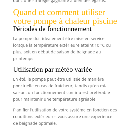
donc une stratégie gagnante à bien des égards.
rayons UV du soleil, et une face argentée qui
maintient la chaleur. Cette combinaison aide à
Quand et comment utiliser
maintenir la température de l'eau de la piscine à
une température confortable, particulièrement
votre pompe à chaleur piscine
lors des nuits plus fraîches. RÉSISTANTE AUX
INTEMPÉRIES : La bâche de protection de la piscine
Périodes de fonctionnement
est fabriquée en PE 160 g/m² de haute qualité,
assurant une protection adaptée et prolongée à
La pompe doit idéalement être mise en service
l’extérieur contre les déchirures, le vent, la pluie,
la neige et la poussière. La bâche étanche est
lorsque la température extérieure atteint 10 °C ou
également renforcée aux bords grâce aux ourlets
plus, soit en début de saison de baignade au
renforcés. De plus, les œillets en aluminium anti
rouille situés tous les 100 cm sur les bords vous
printemps.
assurent une véritable protection durable et une
fixation facilitée. TAILLES RÉELLES FINALES : 4x8m ;
Utilisation par météo variée
4x9m ; 5x10m ; 8x14m. Contrairement à d’autres
vendeurs qui annonce des tailles n’incluant pas le
repli des bords qui peut réduire
En été, la pompe peut être utilisée de manière
considérablement la taille finale, notre bâche est
ponctuelle en cas de fraîcheur, tandis qu’en mi-
conforme à la taille indiquée soit une taille finie
incluant les replis.
saison, un fonctionnement continu est préférable
pour maintenir une température agréable.
Planifier l’utilisation de votre système en fonction des
conditions extérieures vous assure une expérience
de baignade optimale.