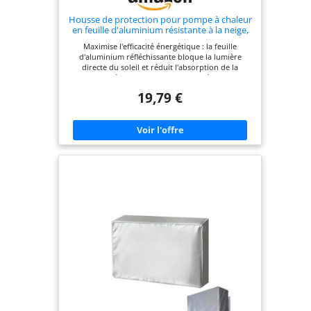
Housse de protection pour pompe à chaleur
en feuille d'aluminium résistante à la neige,
au vent et à la poussière pour climatisation
Maximise l'efficacité énergétique : la feuille
120 x 50 cm (130 x 58 cm)
d'aluminium réfléchissante bloque la lumière
directe du soleil et réduit l'absorption de la
chaleur, réduit la consommation d'énergie et
maintient votre système de refroidissement
19,79 €
efficace tout l'été. Protection supérieure contre les
intempéries : fabriqué à partir de composite
d'aluminium, ce bouclier protège contre la neige,
la grêle, la poussière et les déjections, votre unité
extérieure reste propre et sans dommages toute
l'année. Matériaux et tailles de qualité supérieure :
fabriqué à partir d'une feuille d'aluminium
argentée de haute qualité avec dos en coton
composite. Disponible en 110 x 45 cm, 120 x 50 cm
et 130 x 58 cm pour s'adapter parfaitement à
différents modèles de climatisation extérieurs.
Pour une application polyvalente : idéal pour
protéger les climatiseurs extérieurs, les pompes à
chaleur et les unités extérieures contre les rayons
UV agressifs et les intempéries violentes ; dispose
de sangles réglables pour une installation sûre
dans des conditions venteuses. Installation et
entretien faciles : conçu avec des sangles de
montage conviviales pour une installation rapide ;
design léger mais robuste permettant un retrait et
un rangement faciles lorsque vous n'en avez pas