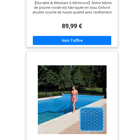
【Durable & Résistant à déchirure】Notre bâche
de piscine ronde est fabriquée en tissu Oxford
double couche de haute qualité avec revêtement
argenté. Elle se distingue par une excellente
imperméabilité, une protection UV, une résistance
89,99 €
à la déchirure et une solidité à la lumière
exceptionnelles. Son tissage serré offre une
protection fiable contre l'eau, la poussière et les
fines particules de saleté. Toutes les coutures sont
doubles et rabattues, et additionally scellées de
manière étanche–pour une durabilité maximale.
【Gardez votre piscine propre】Avec cette bâche
de piscine robuste, vous tenez efficacement à
distance les feuilles, les insectes, la poussière et la
saleté. Elle constitue votre barrière sans souci
pour une eau toujours cristalline. Vous
économisez ainsi non seulement un nettoyage
fastidieux, mais vous trouvez également votre
piscine toujours propre et prête à la baignade.
Profitez de la liberté de retirer simplement la
bâche et de sauter spontanément dans une eau
parfaitement propre. 【Économies d'énergie &
préservation de l'eau】Notre bâche de piscine agit
comme une couche isolante efficace et maintient la
chaleur solaire emmagasinée même pendant la
nuit, de sorte que la température de l'eau reste
agréable plus longtemps et qu'il soit moins
nécessaire de chauffer. En même temps, la
couverture dense réduit l'évaporation de l'eau
jusqu'à 70 %, ce qui vous évite non seulement de