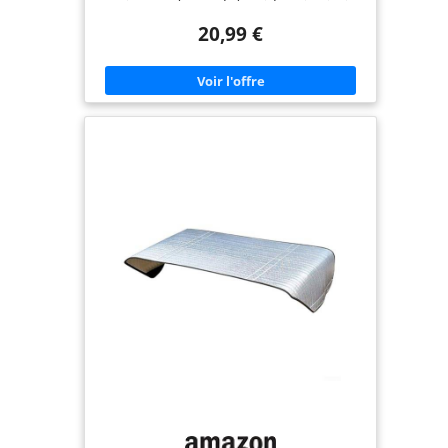
exterieur est très adaptée à l'unité de climatisation
extérieure. Le protecteur de climatisation
20,99 €
extérieure résiste à la neige, aux rayons UV, à la
pluie et à la poussière. Empêche l'oxydation et la
rouille du boîtier extérieur du climatiseur,
contribuant ainsi à prolonger sa durée de vie
utile. La housse de climatisation extérieure est en
polyester, excellent pour réfléchir la lumière du
soleil. La taille de la housse du climatiseur
extérieur est d'environ 100 x 41 x 80cm. Mesurez
votre climatiseur extérieur avant de l’acheter.