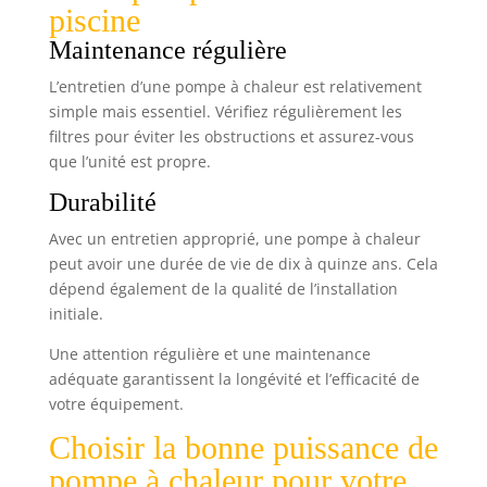
piscine
assurant une protection adaptée et prolongée à
l’extérieur contre les déchirures, le vent, la pluie,
Maintenance régulière
la neige et la poussière. La bâche étanche est
également renforcée aux bords grâce aux ourlets
renforcés. De plus, les œillets en aluminium anti
L’entretien d’une pompe à chaleur est relativement
rouille situés tous les 100 cm sur les bords vous
simple mais essentiel. Vérifiez régulièrement les
assurent une véritable protection durable et une
fixation facilitée. TAILLES RÉELLES FINALES : 4x7m ;
filtres pour éviter les obstructions et assurez-vous
4x8m ; 4x9m ; 5x10m ; 6x12m ; 8x14m.
que l’unité est propre.
Contrairement à d’autres vendeurs qui annonce
des tailles n’incluant pas le repli des bords qui
peut réduire considérablement la taille finale,
Durabilité
notre bâche est conforme à la taille indiquée soit
une taille finie incluant les replis.
Avec un entretien approprié, une pompe à chaleur
peut avoir une durée de vie de dix à quinze ans. Cela
dépend également de la qualité de l’installation
initiale.
Une attention régulière et une maintenance
adéquate garantissent la longévité et l’efficacité de
votre équipement.
Choisir la bonne puissance de
pompe à chaleur pour votre