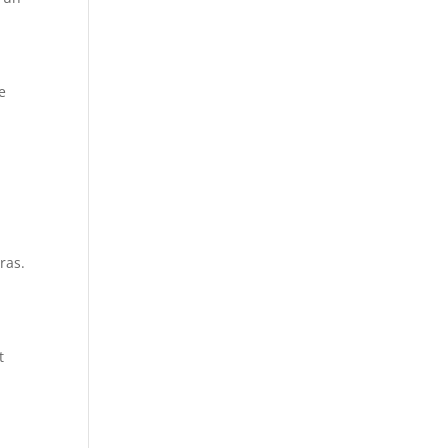
e
ras.
t