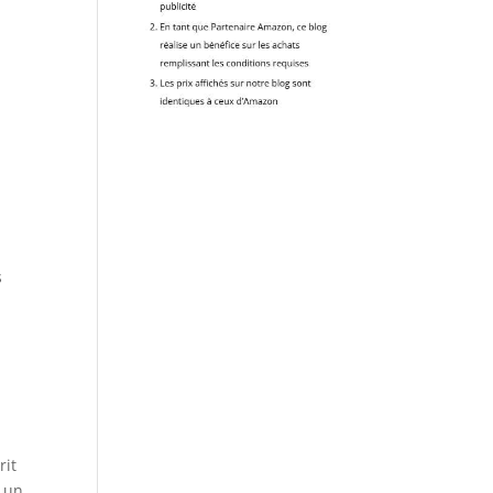
s
rit
r un