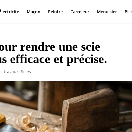
Électricité
Maçon
Peintre
Carreleur
Menuisier
Pis
our rendre une scie
 efficace et précise.
ls travaux
,
Scies