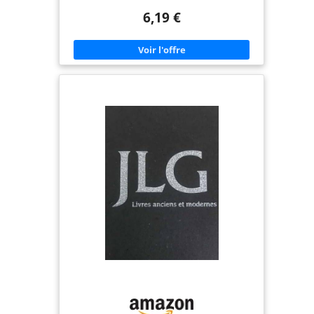
votre commande. Nous créerons votre coussin
6,19 €
personnalisé Mousse haute densité : Nos coussins
de banc sont composés d’une mousse haute
densité offrant un excellent soutien et une grande
résilience. Ils réduisent efficacement la pression
sur vos hanches, le bas du dos et le nerf sciatique,
tout en assurant une bonne aération pour une
détente optimale Tissu polaire premium : Nos
coussins de banc sont confectionnés en tissu
polaire doux et imperméable, résistant aux taches
et facile à nettoyer. Les housses sont traitées pour
une excellente résistance à l’abrasion et aux
griffures de chat. Elles sont également dotées
d’une fermeture éclair pour un retrait et un lavage
faciles Dessous antidérapant : Vous en avez assez
de réajuster constamment vos coussins ? Nos
coussins sont équipés de particules
antidérapantes, alliant style et stabilité. De plus,
nous pouvons les fixer avec des sangles, des
boucles ou du Velcro pour un maintien optimal
Nombreuses applications : Ce coussin peut être
utilisé sur de nombreux meubles d'intérieur tels
que les banquettes de fenêtres en baie, les bancs
de piano, les bancs, les fauteuils inclinables, les
bancs à chaussures, les canapés, etc. Personnalisez
vos propres coussins pour un confort optimal
tout en rehaussant l'esthétique et le style
moderne de votre intérieur Remarque : Si le
coussin dont vous avez besoin est incurvé, en
forme de L ou de forme irrégulière, veuillez nous