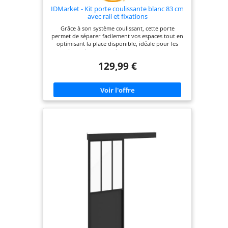
IDMarket - Kit porte coulissante blanc 83 cm
avec rail et fixations
Grâce à son système coulissant, cette porte
permet de séparer facilement vos espaces tout en
optimisant la place disponible, idéale pour les
pièces où chaque mètre compte Son style
contemporain s'intègre facilement dans n'importe
129,99 €
quel style de décoration, apportant une touche
sobre et moderne à votre intérieur Facile à
installer, ce kit complet avec rail et fixations vous
permet de mettre en place rapidement une
solution pratique et esthétique au quotidien
Pratique et fonctionnelle, cette porte coulissante
est équipée d'un guide au sol et de 2 poignées
pour une utilisation simple et confortable au
quotidien Dimensions globales : L.83 x l.4 x H.204
cm - Kit porte coulissante avec rail, fixations, guide
au sol et 2 poignées