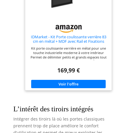
IDMarket - Kit Porte coulissante verrière 83
cm en métal + MDF avec Rail et Fixations
Kit porte coulissante verrière en métal pour une
touche industrielle moderne à votre intérieur
Permet de délimiter petits et grands espaces tout
en conservant la luminosité de la pièce À la fois
tendance et déco, ses lignes et couleurs sobres
169,99 €
s'adapteront à n'importe quelle pièce ! Structure
en métal 4x4cm + MDF / 3 vitraux en verre trempé
/ Kit complet : rail + fixations inclus Dimensions : L.
83 x l. 4 x H. 204cm - Partie basse : 83 x 4 x 96cm -
Partie haute : 83 x 4 x 108cm
L’intérêt des tiroirs intégrés
Intégrer des tiroirs là où les portes classiques
prennent trop de place améliore le confort
d’utilisation et permet de mieux exploiter les