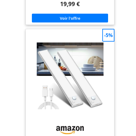
19,99 €
détecteur de mouvement, il offre un grand angle
de détection de 120 ° et une distance de détection
de 3 m/10 pieds. S'éteint automatiquement après
20s d'inactivité, vous évitant ainsi de devoir
actionner l'interrupteur. 3 Températures de
Couleur & 5 Niveaux de Lminosité Réglables:
Équipé de 3 températures de couleur: chaude
-5%
(3000K) pour un confort optimal, froide (6000K)
pour un éclairage de travail, mixte équilibrée
(4500K) pour une utilisation variée. Appuyez sur le
bouton de luminosité pour ajuster facilement la
luminosité et créer une ambiance différente. 5
Niveaux de luminosité: 10%, 25%, 50%, 75%, 100%.
Un appui long permet une gradation continue
pour répondre à différents besoins d'éclairage. 4
Modes d'éclairage: La lampe à détecteur de
mouvement propose 4 modes pour répondre aux
besoins de chaque situation: mode éteint, mode
nuit (détection de mouvement dans l'obscurité),
mode jour (détection de mouvement, que
l'environnement soit sombre ou non) et mode
lumière constante (éclairage constant). La
détection automatique est dotée d'une fonction
de détection automatique et est idéale pour les
cuisines, placards, armoires, garde-manger,
escaliers et autres espaces nécessitant un éclairage
fiable. USB-C Chargement & Longue Durée:
Batterie haute capacité intégrée de 1800 mAh,
offrant jusqu'à 8H d'autonomie en mode haute