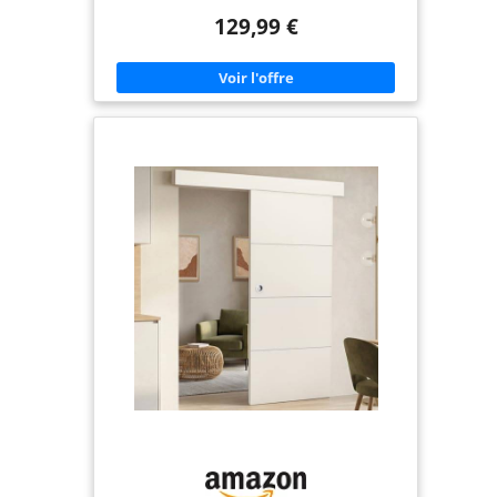
contemporain effet bois s'intègre facilement dans
129,99 €
n'importe quel style de décoration, apportant une
touche chaleureuse et moderne à votre intérieur
Facile à installer, ce kit complet avec rail et
fixations vous permet de mettre en place
rapidement une solution pratique et esthétique
au quotidien Pratique et fonctionnelle, cette porte
coulissante est équipée d'un guide au sol et de 2
poignées pour une utilisation simple et
confortable au quotidien Dimensions globales :
L.83 x l.4 x H.204 cm - Kit porte coulissante effet
bois avec rail, fixations, guide au sol et 2 poignées