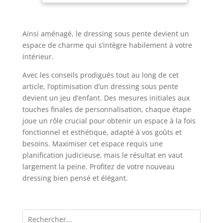
de lit, les vêtements et accessoires, le maquillage,
stocker les peluches et jouets dans la chambre du
bébé ou des enfants, le bois de cheminée, comme
porte-revue, corbeille à pain ou fruits, etc 🎨
Ainsi aménagé, le dressing sous pente devient un
S'ADAPTE A TOUS LES STYLES : tropical, bohème,
espace de charme qui s’intègre habilement à votre
scandinave, industriel, rustique, contemporain,
moderne, classique... notre panier apportera une
intérieur.
touche naturelle quelle que soit la décoration de
votre intérieur 📐 5 TAILLES DIFFERENTES :
Avec les conseils prodigués tout au long de cet
choisissez le format idéal à placer sur une étagère
murale de bureau, dans un dressing, une armoire
article, l’optimisation d’un dressing sous pente
de salle de bain, cuisine ou buanderie, dans le
salon ou en extérieur, sur un balcon ou pour
devient un jeu d’enfant. Des mesures initiales aux
l'organisation de pique-niques
touches finales de personnalisation, chaque étape
joue un rôle crucial pour obtenir un espace à la fois
fonctionnel et esthétique, adapté à vos goûts et
besoins. Maximiser cet espace requis une
planification judicieuse, mais le résultat en vaut
largement la peine. Profitez de votre nouveau
dressing bien pensé et élégant.