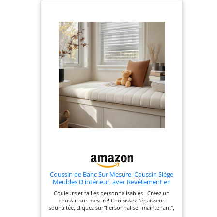
Coussin de Banc Sur Mesure, Coussin Siège
Meubles D'intérieur, avec Revêtement en
Tissu Amovible Antidérapant, Coussins de
Couleurs et tailles personnalisables : Créez un
Banc Pour Fenêtres en Baie, Bancs, Banc de
coussin sur mesure! Choisissez l’épaisseur
Piano, Entrée (Épaisseur 5,5CM)
souhaitée, cliquez sur"Personnaliser maintenant",
sélectionnez la couleur et la taille, puis finalisez