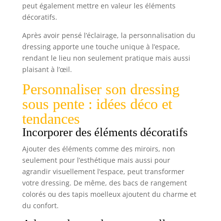
les modes musique et micro, les modes scène, le
peut également mettre en valeur les éléments
réglage du mode de synchronisation. 【Mode
décoratifs.
Minuterie】 La bande LED a un mode de
synchronisation qui vous permet de définir des
horaires spécifiques pour l'allumage et l'extinction
Après avoir pensé l’éclairage, la personnalisation du
des lumières. Cela peut être utile pour
dressing apporte une touche unique à l’espace,
automatiser la configuration de votre éclairage,
économiser de l'énergie et créer une ambiance
rendant le lieu non seulement pratique mais aussi
confortable. En utilisant le mode de
plaisant à l’œil.
synchronisation de vos bandes lumineuses à LED,
vous pouvez facilement créer une configuration
d'éclairage personnalisée et automatisée. 【Large
Personnaliser son dressing
Gamme d'Utilisations】 La bande LED peut être
installée dans les bureaux, les ateliers et les
sous pente : idées déco et
cuisines pour fournir un éclairage suffisant pour
le travail, la cuisine ou la lecture, utilisée dans les
tendances
espaces commerciaux tels que les magasins, les
restaurants, les bars et les hôtels pour améliorer
Incorporer des éléments décoratifs
l'ambiance, mettre en valeur les affichages ou les
produits, et créer des effets d'éclairage attrayants
Ajouter des éléments comme des miroirs, non
ou utilisés dans des espaces commerciaux tels que
des magasins, des restaurants.
seulement pour l’esthétique mais aussi pour
agrandir visuellement l’espace, peut transformer
votre dressing. De même, des bacs de rangement
colorés ou des tapis moelleux ajoutent du charme et
du confort.