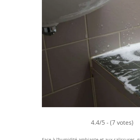
4.4/5 - (7 votes)
Face à l’humidité ambiante et aux salissures, g