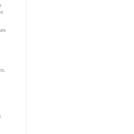
e
nt
tats
ts,
é.