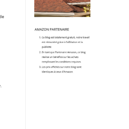
 de
.
e.