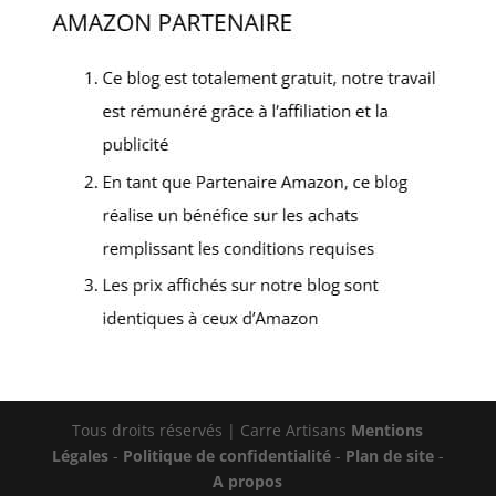
Tous droits réservés | Carre Artisans
Mentions
Légales
-
Politique de confidentialité
-
Plan de site
-
A propos