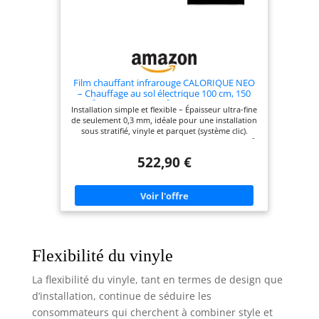
Film chauffant infrarouge CALORIQUE NEO
– Chauffage au sol électrique 100 cm, 150
W/m² – Surface 20,0 m² – Film ultra-fin pour
Installation simple et flexible – Épaisseur ultra-fine
stratifié, vinyle et parquet – Avec
de seulement 0,3 mm, idéale pour une installation
thermostat Numérique WL Noir inclus
sous stratifié, vinyle et parquet (système clic).
Largeur 100 cm, puissance de chauffage 150 W/m²,
film découpable individuellement le long des
522,90 €
marquages pour une répartition uniforme et
agréable de la chaleur. Chauffage au sol
infrarouge moderne – Solution de chauffage
efficace et durable pour les espaces résidentiels et
commerciaux. Intégré discrètement sous le
revêtement de sol, fonctionnement silencieux,
sans entretien et sans circulation de poussière,
idéal pour un climat intérieur confortable.
Économe en énergie et durable – Compatible avec
Flexibilité du vinyle
les sources d’énergie renouvelables telles que
l’énergie solaire ou éolienne. Rendement élevé
La flexibilité du vinyle, tant en termes de design que
pour des coûts d’exploitation réduits et un
confort de vie moderne. Thermostat tactile Warm
d’installation, continue de séduire les
Life inclus – Thermostat d’ambiance numérique
consommateurs qui cherchent à combiner style et
programmable pour chauffage au sol électrique