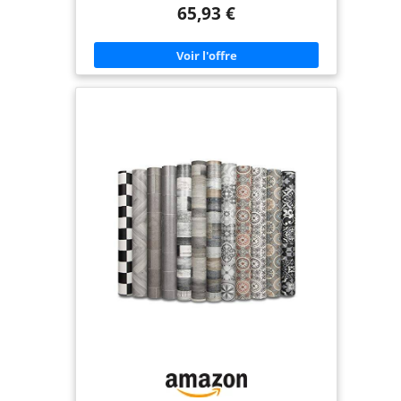
traditionnel. ✔️SÉCURITÉ AVANT TOUT : Grâce à sa
65,93 €
surface antidérapante, ce sol offre un terrain de
jeu sûr pour courir, sauter et laisser libre cours à
l’imagination sans souci. ✔️CONFORT SUPRÊME :
Le dos en mousse antidérapante assure une
sensation agréable sous les pieds et réduit les
bruits pour un environnement de jeu calme et
confortable. ✔️FACILE À ENTRETENIR, DURE
LONGLONG : Résistant à l'eau et durable, ce
revêtement sol est à la fois pratique et résistant
aux aléas du quotidien, tout en restant facile à
nettoyer. ✔️ADAPTABILITÉ PARFAITE : Disponible
en longueurs personnalisables et en différentes
largeurs, ce sol s’ajuste parfaitement à toutes les
tailles de pièces, pour un aménagement sur-
mesure.