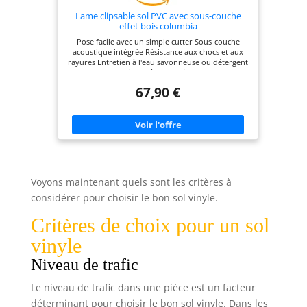
Lame clipsable sol PVC avec sous-couche
effet bois columbia
Pose facile avec un simple cutter Sous-couche
acoustique intégrée Résistance aux chocs et aux
rayures Entretien à l'eau savonneuse ou détergent
neutre Compatible pièces humides Contenu du
packaging : Surface couverte de 2.00 m² par
67,90 €
emballage
Voyons maintenant quels sont les critères à
considérer pour choisir le bon sol vinyle.
Critères de choix pour un sol
vinyle
Niveau de trafic
Le niveau de trafic dans une pièce est un facteur
déterminant pour choisir le bon sol vinyle. Dans les