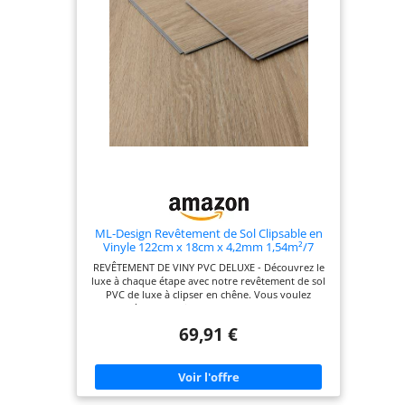
ML-Design Revêtement de Sol Clipsable en
Vinyle 122cm x 18cm x 4,2mm 1,54m²/7
Planches Chêne Marron Golden Hour
REVÊTEMENT DE VINY PVC DELUXE - Découvrez le
Imitation de Parquet Lames en PVC
luxe à chaque étape avec notre revêtement de sol
Emboîtables Antidérapant Étanche Classe
PVC de luxe à clipser en chêne. Vous voulez
Charge 34
donner à votre maison une nouvelle apparence
exquise ? Notre tout nouveau revêtement de sol
69,91 €
PVC de luxe à clipser à motif chêne est le choix
parfait pour allier élégance et fonctionnalité.
SURFACES ÉSTHÉTIQUES - La surface texturée des
lames en PVC rend l'effet bois encore plus réaliste
et apporte une atmosphère chaleureuse à votre
intérieur. Elles conservent toutefois une texture