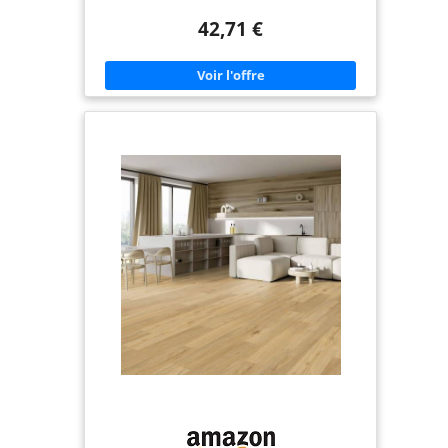
emballage
42,71 €