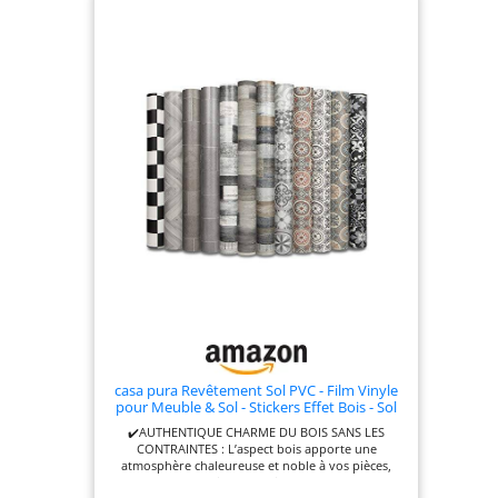
casa pura Revêtement Sol PVC - Film Vinyle
pour Meuble & Sol - Stickers Effet Bois - Sol
PVC Rouleau Antidérapant & 100%
✔️AUTHENTIQUE CHARME DU BOIS SANS LES
Écologique (Aspect Parquet Ancien -
CONTRAINTES : L’aspect bois apporte une
200x300 cm)
atmosphère chaleureuse et noble à vos pièces,
sans les soucis d’entretien d’un parquet