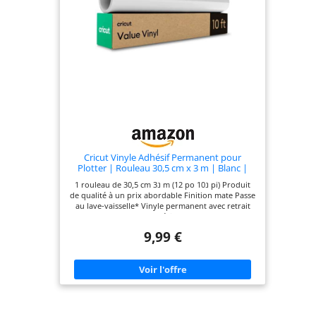
Cricut Vinyle Adhésif Permanent pour
Plotter | Rouleau 30,5 cm x 3 m | Blanc |
Vinyle Auto-Adhésif pour Décoration,
1 rouleau de 30,5 cm נ3 m (12 po נ10 pi) Produit
Stickers et Mur | Compatible avec toutes les
de qualité à un prix abordable Finition mate Passe
machines Cricut | Smart Vinyl
au lave-vaisselle* Vinyle permanent avec retrait
sans résidus
9,99 €