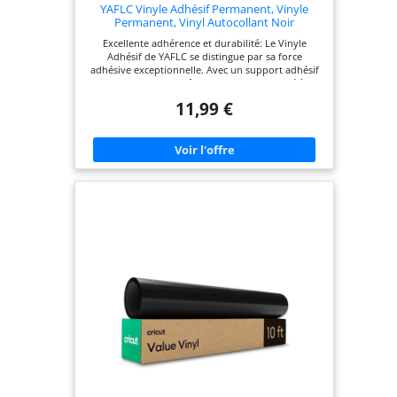
YAFLC Vinyle Adhésif Permanent, Vinyle
Permanent, Vinyl Autocollant Noir
Excellente adhérence et durabilité: Le Vinyle
Adhésif de YAFLC se distingue par sa force
adhésive exceptionnelle. Avec un support adhésif
super fort, il peut être fermement attaché à
n'importe quelle surface lisse sans écaillage ou
11,99 €
formation de bulles d'air. Conçu pour résister au
lavage et à la pluie, notre Vinyle Adhésif est idéal
pour une utilisation intérieure et extérieure Facile
à couper, désherber et transférer: Le Vinyle
Adhésif de YAFLC offre d'excellentes propriétés de
coupe, ce qui facilite la coupe, le désherbage et le
transfert. La ligne de coupe claire simplifie le
processus de désherbage, tandis que l'épaisseur
accrue empêche le sertissage et la perforation de
la machine de coupe. Compatible avec la plupart
des machines de découpe Comment utiliser: Étape
1: Concevez et coupez d'abord, puis Enlevez
l'excès. Étape 2: Placez la bande de transfert sur le
motif et appuyez dessus. Étape 3: Retournez le
motif sur la bande de transfert. Étape 4:
Transférez - le sur une surface lisse. Étape 5: une
fois que le motif est collé à la surface, vous pouvez
déchirer la bande de transfert et c'est fait
Application multifonctionnelle: Le Vinyle Adhésif
de YAFLC est idéal pour le bricolage, tels que
tasses, fenêtres, scrapbooking, housses de
téléphone portable, housses d'ordinateur