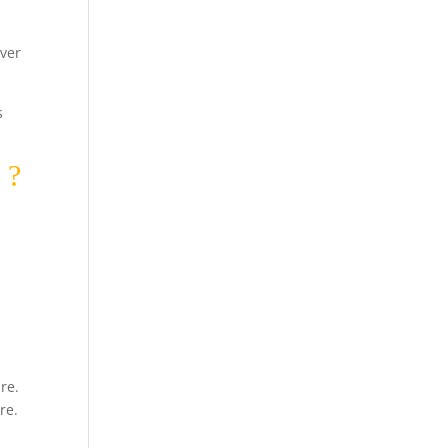
rver
s
 ?
re.
re.