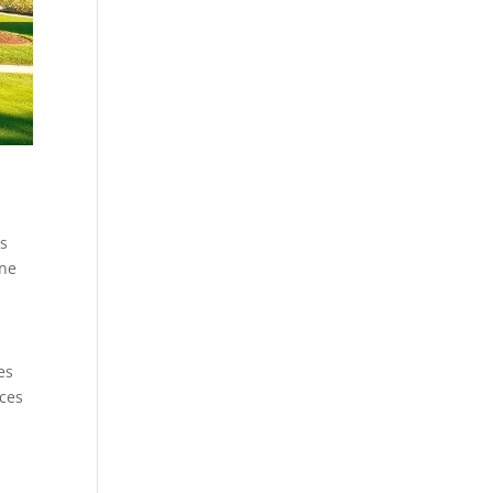
es
ine
es
nces