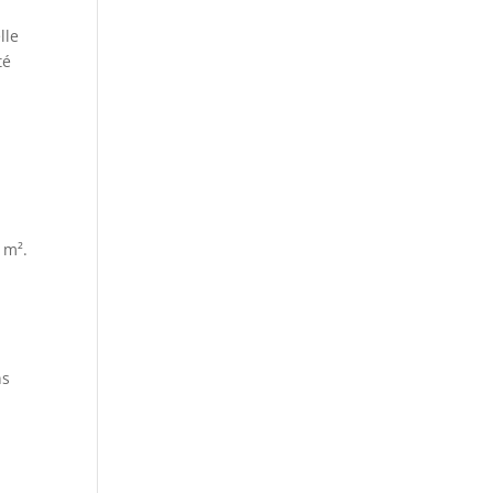
lle
té
 m².
ns