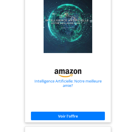
tombent. Le siège spacieux, associé à un dossier
incliné, offre un soutien confortable pour le dos.
Lorsqu'elles ne sont pas utilisées, les chaises
peuvent être facilement rangées sous le bureau.
【Choix idéal】Le set de table et de chaise pour
enfants est un cadeau parfait pour les fêtes ou les
anniversaires. La hauteur réglable des chaises et
du bureau s'adapte aux besoins des enfants,
favorisant une bonne posture et de bonnes
habitudes d'étude dès le plus jeune âge. Un
cadeau plein d'amour pour leur développement.
Intelligence Artificielle: Notre meilleure
amie?