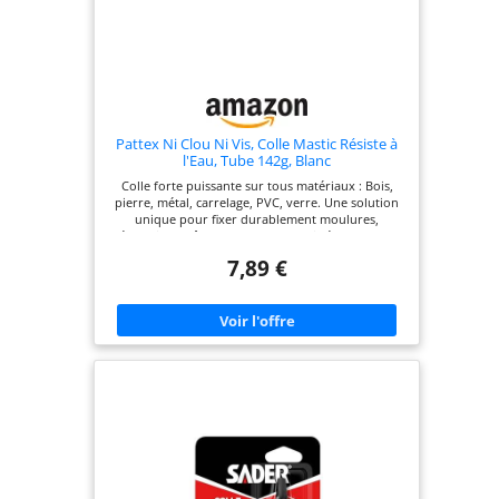
Pattex Ni Clou Ni Vis, Colle Mastic Résiste à
l'Eau, Tube 142g, Blanc
Colle forte puissante sur tous matériaux : Bois,
pierre, métal, carrelage, PVC, verre. Une solution
unique pour fixer durablement moulures,
décorations, câbles ou dalles. Mastic étanche pour
intérieur et extérieur : Résiste à l’eau, à l’humidité,
7,89 €
aux UV et aux vibrations. Idéale pour tous vos
projets, quelles que soient les conditions. Colle
multi-usages immédiate et repositionnable :
Appliquez, ajustez, appuyez. La colle prend en
quelques secondes et offre une tenue fiable sans
fixation mécanique. Mastic résistant technologie
Flextec : Une formule à polymère hybride sans
solvant, non irritante, haute performance, qui
comble jusqu’à 20 mm et reste flexible après
séchage. Colle blanche pratique et polyvalente :
Disponible en cartouche de 450 g, mastic prêt à
l'emploi de 326 g ou tube de 142 g. Facile à
appliquer pour des résultats nets et durables.