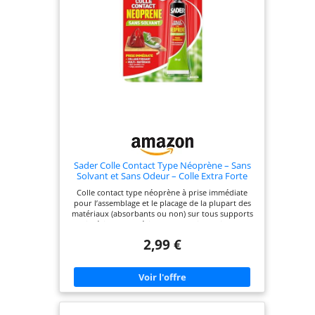
Sader Colle Contact Type Néoprène – Sans
Solvant et Sans Odeur – Colle Extra Forte
Tous Matériaux – Intérieur et Extérieur Sous
Colle contact type néoprène à prise immédiate
Abri – Prise Immédiate – Translucide – Tube
pour l’assemblage et le placage de la plupart des
30 ml
matériaux (absorbants ou non) sur tous supports
en intérieur et extérieur sous abri Convient aux
bois et stratifiés, caoutchouc, cuir (semelles pour
2,99 €
chaussures…) et simili, liège, polystyrène expansé
et extrudé (dalles de plafond, moulures...),
plastique rigide en surfaces planes et métal Haute
résistance à l'arrachement, aux hautes
températures (jusqu'à +110°C) et à l’humidité.
Résistance maximale obtenue en 24 heures à 48
heures Respecteuse de votre santé et de