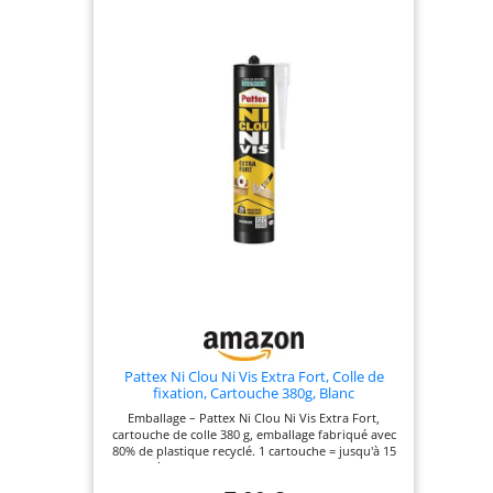
l'envionnement : sans solvant, sans odeur et
classée A+ pour l'émission dans l'air intérieur
Contenu de la livraison : 1 x Tube de Colle Contact
Type Néoprène Sans Solvant, Contenance : 30 ml,
Couleur : Translucide après séchage, Code :
30607464
Pattex Ni Clou Ni Vis Extra Fort, Colle de
fixation, Cartouche 380g, Blanc
Emballage – Pattex Ni Clou Ni Vis Extra Fort,
cartouche de colle 380 g, emballage fabriqué avec
80% de plastique recyclé. 1 cartouche = jusqu'à 15
mètres de cordon. *Sauf PP, PE, PTFE.