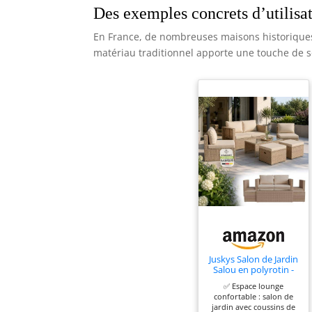
Des exemples concrets d’utilisa
En France, de nombreuses maisons historiques
matériau traditionnel apporte une touche de s
Juskys Salon de Jardin
Salou en polyrotin -
Espace Lounge
✅ Espace lounge
d'extérieur résistant
confortable : salon de
aux intempéries pour
jardin avec coussins de
6 Personnes - Coin