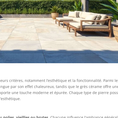
pliable léger. 【DÉTAILS
DU COLIS】Contenu et
dimensions de la
livraison : 2 chaise
longue.Charge maximale
: 150 kg, Dimensions : L x
l x H : 187 x 60 x 29 cm
eurs critères, notamment l’esthétique et la fonctionnalité. Parmi le
stingue par son effet chaleureux, tandis que le grès cérame offre un
i, apporte une touche moderne et épurée. Chaque type de pierre pos
’esthétique.
re
polies, vieillies ou brutes
. Chacune influence l’ambiance généra