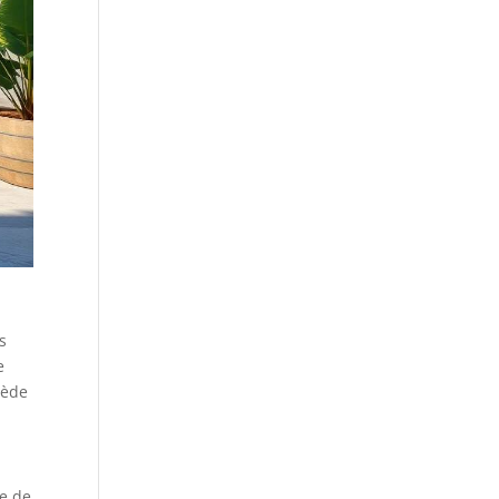
s
e
sède
le de