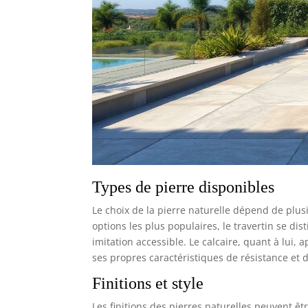
élégant ; très estéhtique
dans tout espace
extérieur ✅ Entretien
facile : coin lounge en
matériau facile
d'entretien ; le polyrotin
se nettoie d'un simple
coup de chiffon humide ;
plateau en verre facile à
nettoyer ; housses
lavables en tissu
polyester robuste
Types de pierre disponibles
Le choix de la pierre naturelle dépend de plusi
options les plus populaires, le travertin se di
imitation accessible. Le calcaire, quant à lu
ses propres caractéristiques de résistance et d
Finitions et style
Les finitions des pierres naturelles peuvent êt