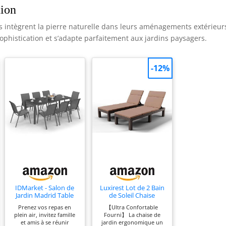
tion
 intègrent la pierre naturelle dans leurs aménagements extérieur
ophistication et s’adapte parfaitement aux jardins paysagers.
-12%
IDMarket - Salon de
Luxirest Lot de 2 Bain
Jardin Madrid Table
de Soleil Chaise
190 CM et 8 chaises
Longue Jardin
Prenez vos repas en
【Ultra Confortable
empilables Gris
Exterieur - Dossier
plein air, invitez famille
Fourni】 La chaise de
Anthracite
réglable - avec
et amis à se réunir
jardin ergonomique un
Coussin