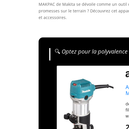
MAKPAC de Makita se dévoile comme un outil de
promesses sur le terrain ? Découvrez cet appa
et accessoires.
🔍
Optez pour la polyvalence 
A
M
d
f
w
e