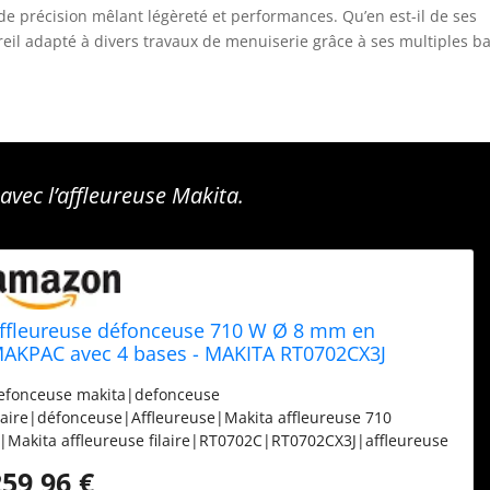
 précision mêlant légèreté et performances. Qu’en est-il de ses
reil adapté à divers travaux de menuiserie grâce à ses multiples b
avec l’affleureuse Makita.
ffleureuse défonceuse 710 W Ø 8 mm en
AKPAC avec 4 bases - MAKITA RT0702CX3J
efonceuse makita|defonceuse
ilaire|défonceuse|Affleureuse|Makita affleureuse 710
|Makita affleureuse filaire|RT0702C|RT0702CX3J|affleureuse
lctrique
259,96 €