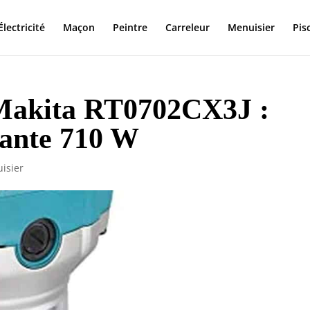
Électricité
Maçon
Peintre
Carreleur
Menuisier
Pis
 Makita RT0702CX3J :
sante 710 W
isier