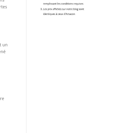
rtes
t un
ené
tre