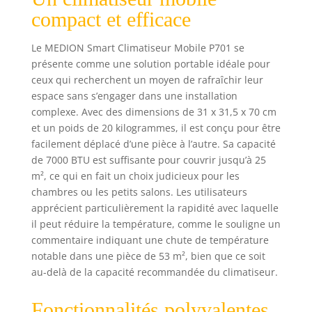
l'utilisation d'autres réfrigérants.
compact et efficace
Puissant : avec une puissance de
refroidissement de 10.000 BTU, vos
Le MEDION Smart Climatiseur Mobile P701 se
pièces atteignent la température de
présente comme une solution portable idéale pour
confort que vous avez réglée en un
ceux qui recherchent un moyen de rafraîchir leur
minimum de temps. Taille de la
espace sans s’engager dans une installation
pièce : vous utilisez la climatisation
complexe. Avec des dimensions de 31 x 31,5 x 70 cm
de manière flexible dans des pièces
et un poids de 20 kilogrammes, il est conçu pour être
d'une taille maximale de 34 mètres
facilement déplacé d’une pièce à l’autre. Sa capacité
carrés. Trois modes de
fonctionnement : refroidissement,
de 7000 BTU est suffisante pour couvrir jusqu’à 25
déshumidification ou ventilation -
m², ce qui en fait un choix judicieux pour les
vous utilisez ce climatiseur de
chambres ou les petits salons. Les utilisateurs
manière flexible, exactement comme
apprécient particulièrement la rapidité avec laquelle
vous en avez besoin.
il peut réduire la température, comme le souligne un
commentaire indiquant une chute de température
notable dans une pièce de 53 m², bien que ce soit
au-delà de la capacité recommandée du climatiseur.
Fonctionnalités polyvalentes