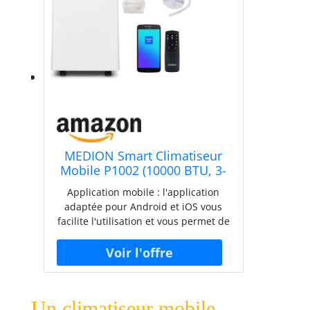
MEDION Smart Climatiseur
Mobile P1002 (10000 BTU, 3-
en-1, Refroidir,
Application mobile : l'application
Déshumidification,
adaptée pour Android et iOS vous
Ventilation, jusqu'à 34m², kit
facilite l'utilisation et vous permet de
de joint de fenêtre, mode
commander facilement toutes les
sommeil, contrôle Wifi,
fonctions via votre smartphone ou
Télécommande, Écran, MD
votre tablette. R290 : l'utilisation du
37733)
R290 (propane) comme réfrigérant
rend ce climatiseur plus efficace et
Un climatiseur mobile
plus économe en énergie que