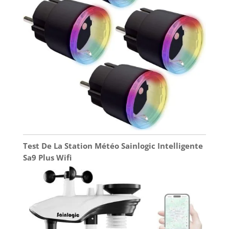
légèrement pour éviter le froid nocturne ; en
chauffage, elle baisse doucement contre la chaleur
sèche. L’unité passe en mode silencieux avec
ventilateur lent et minuterie 12h intégrée, limitant
la consommation énergétique sans nuisance
sonore ni écarts thermiques brusques. ❄️
MINUTERIE PROGRAMMABLE 1 À 24H, GESTION
ÉNERGÉTIQUE INTELLIGENTE : La minuterie
réglable de 1 à 24h adapte l’arrêt automatique à
votre quotidien : siestes, nuits, courtes
ventilations. Vous évitez les consommations
inutiles hors présence et réduisez votre facture
énergétique. Si vous activez à la fois la minuterie
et le mode veille, l’appareil s’arrête au délai le plus
court. Double protection contre le gaspillage,
paramétrage simplifié adapté aux usages
domestiques et professionnels, alliant confort et
économies d’énergie.
Test De La Station Météo Sainlogic Intelligente
Sa9 Plus Wifi