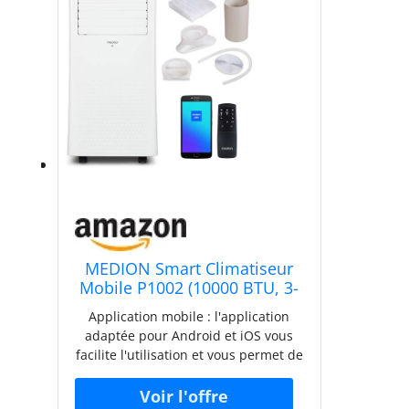
MEDION Smart Climatiseur
Mobile P1002 (10000 BTU, 3-
en-1, Refroidir,
Application mobile : l'application
Déshumidification,
adaptée pour Android et iOS vous
Ventilation, jusqu'à 34m², kit
facilite l'utilisation et vous permet de
de joint de fenêtre, mode
commander facilement toutes les
sommeil, contrôle Wifi,
fonctions via votre smartphone ou
Télécommande, Écran, MD