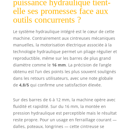
puissance hydraulique tient-
16 mm. Répond
elle ses promesses face aux
facilement à
différents besoins
outils concurrents ?
de pliage,
convient aux
Le système hydraulique intégré est le cœur de cette
barres d'armature
machine. Contrairement aux cintreuses mécaniques
à teneur moyenne
manuelles, la motorisation électrique associée à la
en carbone, à
technologie hydraulique permet un pliage régulier et
faible teneur en
reproductible, même sur les barres de plus grand
carbone, rondes
et filetées.
diamètre comme le
16 mm
. La précision de l’angle
Construction
obtenu est l’un des points les plus souvent soulignés
légère : Fabriqué
dans les retours utilisateurs, avec une note globale
en PVC léger,
de
4,8/5
qui confirme une satisfaction élevée.
conçu pour le
confort lors d'une
Sur des barres de 6 à 12 mm, la machine opère avec
utilisation
fluidité et rapidité. Sur du 16 mm, la montée en
prolongée. Le
pression hydraulique est perceptible mais le résultat
poids compact et
maniable
reste propre. Pour un usage en ferraillage courant —
minimise la
dalles, poteaux, longrines — cette cintreuse se