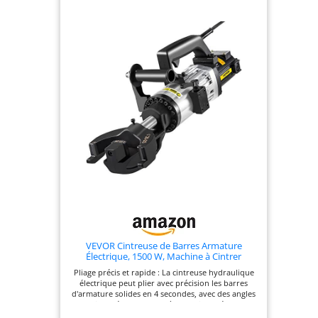
VEVOR Cintreuse de Barres Armature
Électrique, 1500 W, Machine à Cintrer
Hydraulique Portable, Angle Pliage 0-90° 10-
Pliage précis et rapide : La cintreuse hydraulique
25 mm, avec Mallette à Outils, Bidon d'Huile,
électrique peut plier avec précision les barres
Cintrage Facile, pour Barres d'Acier
d'armature solides en 4 secondes, avec des angles
de pliage réglables de 0° à 90°. Alimenté par un
moteur en cuivre pur de 1500 W pour des