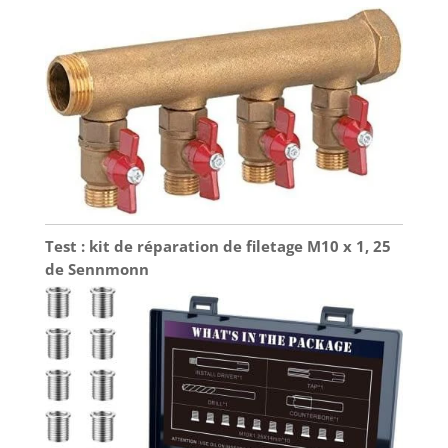
conçue pour la commodité de l'utilisateur, cette
cintreuse dispose d'une poignée arrière
ergonomique et d'une poignée latérale amovible
pour une prise en main confortable. La base de
l'établi intégrée assure un fonctionnement stable
sur des surfaces planes, réduisant la tension
physique et permettant une utilisation prolongée
sans gêne. Outil de construction polyvalent : cette
machine à cintrer électro-hydraulique est parfaite
pour une large gamme d'applications de
construction, y compris le pliage d'armature, de
barres d'acier, de vis et de matériaux similaires.
C'est un outil essentiel qui améliore l'efficacité et
l'efficacité dans tout projet de construction.
Test : kit de réparation de filetage M10 x 1, 25
de Sennmonn