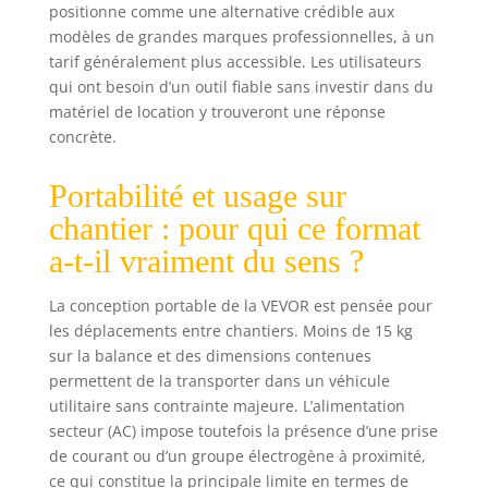
fatigue même lors
positionne comme une alternative crédible aux
d'une utilisation
modèles de grandes marques professionnelles, à un
prolongée. Pliage
tarif généralement plus accessible. Les utilisateurs
à haute résistance
qui ont besoin d’un outil fiable sans investir dans du
: Les crochets à
matériel de location y trouveront une réponse
haute résistance
concrète.
améliorés
garantissent des
Portabilité et usage sur
performances de
pliage à long
chantier : pour qui ce format
terme. Équipé
a-t-il vraiment du sens ?
d'un bouton de
réinitialisation ;
tirez simplement
La conception portable de la VEVOR est pensée pour
sur la vanne
les déplacements entre chantiers. Moins de 15 kg
hydraulique pour
sur la balance et des dimensions contenues
réinitialiser en
permettent de la transporter dans un véhicule
toute sécurité
utilitaire sans contrainte majeure. L’alimentation
après le pliage.
secteur (AC) impose toutefois la présence d’une prise
de courant ou d’un groupe électrogène à proximité,
ce qui constitue la principale limite en termes de