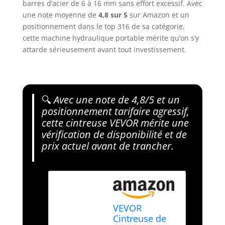
barres d’acier de 6 à 16 mm sans effort excessif. Avec
une note moyenne de
4,8 sur 5
sur Amazon et un
positionnement dans le top 316 de sa catégorie,
cette machine hydraulique portable mérite qu’on s’y
attarde sérieusement avant tout investissement.
🔍
Avec une note de 4,8/5 et un
positionnement tarifaire agressif,
cette cintreuse VEVOR mérite une
vérification de disponibilité et de
prix actuel avant de trancher.
VEVOR
Cintreuse de