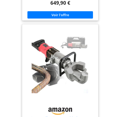
649,90 €
performances robustes. Boîte à outils en métal
incluse : Livrée avec une boîte à outils de
rangement résistante aux collisions qui peut
accueillir la machine et divers outils, la rendant
facile à transporter et à utiliser dans différents
endroits. Large gamme de pliage : Convient au
pliage de barres d'armature d'un diamètre de 10 à
25 mm. Répond facilement à différents besoins de
pliage, convient aux barres d'armature à teneur
moyenne en carbone, à faible teneur en carbone,
rondes et filetées. Construction légère : Fabriqué
en PVC léger, conçu pour le confort lors d'une
utilisation prolongée. Le poids compact et
maniable minimise la fatigue même lors d'une
utilisation prolongée. Pliage à haute résistance :
Les crochets à haute résistance améliorés
garantissent des performances de pliage à long
terme. Équipé d'un bouton de réinitialisation ;
tirez simplement sur la vanne hydraulique pour
réinitialiser en toute sécurité après le pliage.