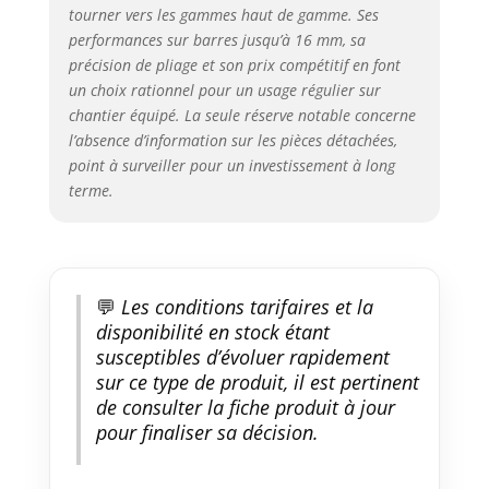
tourner vers les gammes haut de gamme. Ses
haute résistance : Les crochets à
performances sur barres jusqu’à 16 mm, sa
haute résistance améliorés
précision de pliage et son prix compétitif en font
garantissent des performances
de pliage à long terme. Équipé
un choix rationnel pour un usage régulier sur
d'un bouton de réinitialisation ;
chantier équipé. La seule réserve notable concerne
tirez simplement sur la vanne
l’absence d’information sur les pièces détachées,
hydraulique pour réinitialiser
point à surveiller pour un investissement à long
en toute sécurité après le
terme.
pliage.
💬
Les conditions tarifaires et la
disponibilité en stock étant
susceptibles d’évoluer rapidement
sur ce type de produit, il est pertinent
de consulter la fiche produit à jour
pour finaliser sa décision.