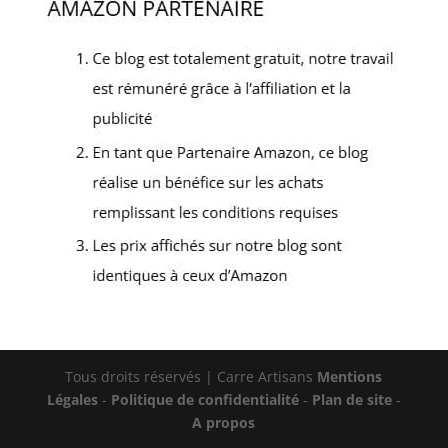
Tous droits réservés | Carre Artisans
Mentions
Légales
-
Politique de confidentialité
-
Plan de site
-
A propos