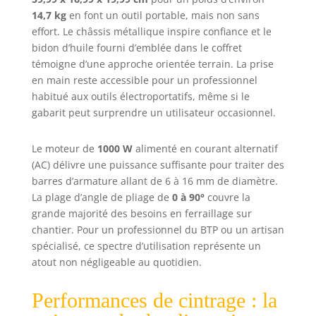
cintreuse
14,7 kg
en font un outil portable, mais non sans
électrique pour
effort. Le châssis métallique inspire confiance et le
barres d'armature
bidon d’huile fourni d’emblée dans le coffret
est équipée d'une
témoigne d’une approche orientée terrain. La prise
soupape
en main reste accessible pour un professionnel
hydraulique de
habitué aux outils électroportatifs, même si le
précision qui
gabarit peut surprendre un utilisateur occasionnel.
libère
automatiquement
la pression après
Le moteur de
1000 W
alimenté en courant alternatif
le pliage. Il suffit
(AC) délivre une puissance suffisante pour traiter des
d'ouvrir la
barres d’armature allant de 6 à 16 mm de diamètre.
soupape de
La plage d’angle de pliage de
0 à 90°
couvre la
surpression pour
grande majorité des besoins en ferraillage sur
retirer la barre
chantier. Pour un professionnel du BTP ou un artisan
d'armature. Large
spécialisé, ce spectre d’utilisation représente un
gamme de pliage :
atout non négligeable au quotidien.
Convient au pliage
de barres
d'armature d'un
Performances de cintrage : la
diamètre de 6 à