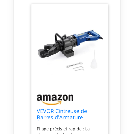
VEVOR Cintreuse de
Barres d'Armature
Électrique, 1000 W,
Pliage précis et rapide : La
Machine à Cintrer