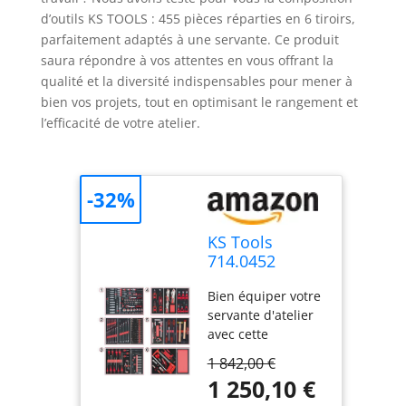
d’outils KS TOOLS : 455 pièces réparties en 6 tiroirs,
parfaitement adaptés à une servante. Ce produit
saura répondre à vos attentes en vous offrant la
qualité et la diversité indispensables pour mener à
bien vos projets, tout en optimisant le rangement et
l’efficacité de votre atelier.
-32%
KS Tools
714.0452
Composition
Bien équiper votre
d'outils 6
servante d'atelier
tiroirs pour
avec cette
servante
composition
1 842,00 €
d'outils de KS
1 250,10 €
Tools, la marque