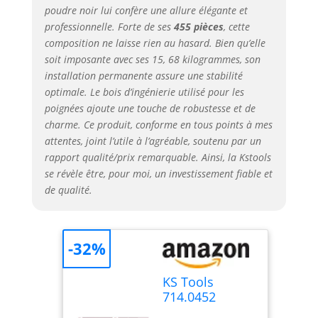
pour personnaliser
poudre noir lui confère une allure élégante et
votre espace de
professionnelle. Forte de ses
455 pièces
, cette
travail selon vos
composition ne laisse rien au hasard. Bien qu’elle
désirs et vos
soit imposante avec ses 15, 68 kilogrammes, son
besoins. Outillage
installation permanente assure une stabilité
alliant qualité,
optimale. Le bois d’ingénierie utilisé pour les
robustesse,
esthétique,
poignées ajoute une touche de robustesse et de
performance,
charme. Ce produit, conforme en tous points à mes
technologie de
attentes, joint l’utile à l’agréable, soutenu par un
pointe et confort
rapport qualité/prix remarquable. Ainsi, la Kstools
de travail, avec les
se révèle être, pour moi, un investissement fiable et
outils KStools, le
de qualité.
meilleur rapport
qualité/prix.
-32%
KS Tools
714.0452
Composition