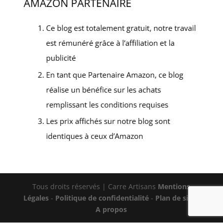
Tous droits réservés | Carre Artisans
Mentions
Légales
-
Politique de confidentialité
-
Plan de site
-
A propos