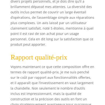
divers projets personnels, et je dois dire qu’il a
de travail, avec les
brillamment dépassé mes attentes. La diversité des
outils KStools, le
outils inclus permet de couvrir un large éventail
meilleur rapport
qualité/prix.
d’opérations, de l’assemblage simple aux réparations
plus complexes. Un avis laissé par un utilisateur
clairement satisfait, noté 5 étoiles, mentionne à quel
point il est ravi de son achat pour un usage
personnel. Cela en dit long sur la satisfaction que ce
produit peut apporter.
Rapport qualité-prix
Voyons maintenant ce que cette composition offre en
termes de rapport qualité-prix. Je me suis penché
sur le coût par rapport aux fonctionnalités offertes,
et il apparaît que l’investissement en vaut largement
la chandelle. Non seulement le nombre d’outils
inclus est impressionnant, mais la qualité de
construction et la précision des outils en font un
choix stratégiquement avantageux pour quiconque