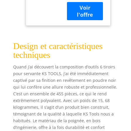
qui ne cesse de
vous offrir des
solutions
d'aménagement
d'ateliers efficaces
KS Tools a pour
ambition de
Design et caractéristiques
concevoir de
l'outillage de
techniques
qualité, innovant
et adapté aux
Quand j’ai découvert la composition d’outils 6 tiroirs
besoins des
pour servante KS TOOLS, j’ai été immédiatement
professionnels.
captivé par sa finition en revêtement en poudre noir
Nous sommes
qui lui confère une allure robuste et professionnelle.
devenus, en 18
ans, un acteur
C’est un ensemble de 455 pièces, ce qui le rend
incontournable du
extrêmement polyvalent. Avec un poids de 15, 68
marché de
kilogrammes, il s’agit d’un produit bien construit,
l'outillage à main
témoignant de la qualité à laquelle KS Tools nous a
professionnel et
habitués. Le matériau de la poignée, en bois
cela grâce à vous !
d’ingénierie, offre à la fois durabilité et confort
Empreinte des