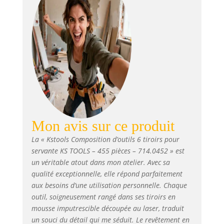
besoins des
professionnels.
Nous sommes
devenus, en 18
ans, un acteur
incontournable du
marché de
l'outillage à main
professionnel et
cela grâce à vous !
Empreinte des
outils découpée au
Mon avis sur ce produit
laser - Résistant
La « Kstools Composition d’outils 6 tiroirs pour
aux huiles et
servante KS TOOLS – 455 pièces – 714.0452 » est
produits
un véritable atout dans mon atelier. Avec sa
chimiques -
Mousse
qualité exceptionnelle, elle répond parfaitement
imputrescible KS
aux besoins d’une utilisation personnelle. Chaque
TOOLS s'efforce de
outil, soigneusement rangé dans ses tiroirs en
vous fournir des
mousse imputrescible découpée au laser, traduit
produits pratiques
un souci du détail qui me séduit. Le revêtement en