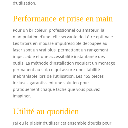
d’utilisation.
outils découpée au
laser - Résistant
Performance et prise en main
aux huiles et
produits
chimiques -
Pour un bricoleur, professionnel ou amateur, la
Mousse
manipulation d’une telle servante doit être optimale.
imputrescible KS
Les tiroirs en mousse imputrescible découpée au
TOOLS s'efforce de
laser sont un vrai plus, permettant un rangement
vous fournir des
impeccable et une accessibilité instantanée des
produits pratiques
outils. La méthode d’installation requiert un montage
pour personnaliser
permanent au sol, ce qui assure une stabilité
votre espace de
inébranlable lors de l’utilisation. Les 455 pièces
travail selon vos
incluses garantissent une solution pour
désirs et vos
besoins. Outillage
pratiquement chaque tâche que vous pouvez
alliant qualité,
imaginer.
robustesse,
esthétique,
Utilité au quotidien
performance,
technologie de
J’ai eu le plaisir d’utiliser cet ensemble d’outils pour
pointe et confort