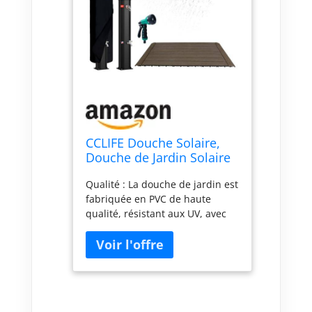
CCLIFE Douche Solaire,
Douche de Jardin Solaire
de 60 litres,avec Fond en
Qualité : La douche de jardin est
Bois WPC et Housse de
fabriquée en PVC de haute
Protection,Température
qualité, résistant aux UV, avec
de l'eau Réglable Jusqu'à
des composants chromés
60°
brillants et un sol robuste en
WPC. Avec plaque de base : La
plaque de base solide en
matériau WPC se distingue par
sa résistance à la chaleur, sa