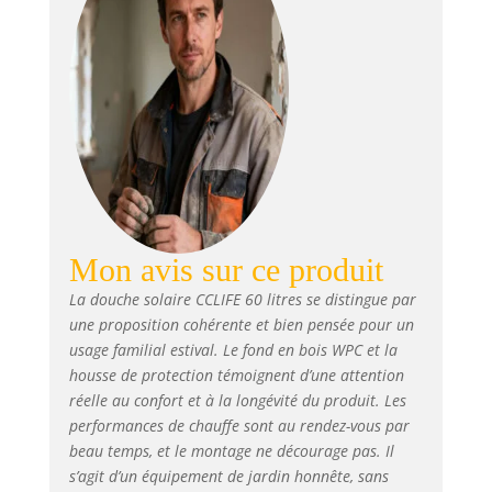
électricité nécessaire, économie
d'énergie. Réglable de manière
flexible : La douche extérieure
dispose d'une tête de douche
extra-large de 15 cm qui peut
être tournée à 180 degrés, pour
des réglages flexibles.
Utilisation polyvalente : Parfaite
pour une utilisation dans le
jardin et au bord de la piscine.
Avertissement de sécurité :
Mon avis sur ce produit
L'alimentation en eau doit rester
ouverte pendant l'utilisation afin
La douche solaire CCLIFE 60 litres se distingue par
de garantir une pression d'eau
une proposition cohérente et bien pensée pour un
suffisante et un fonctionnement
usage familial estival. Le fond en bois WPC et la
correct. Avant de prendre une
housse de protection témoignent d’une attention
douche, ajoutez de l'eau froide
réelle au confort et à la longévité du produit. Les
et vérifiez la température, en
performances de chauffe sont au rendez-vous par
particulier en cas de fort
beau temps, et le montage ne décourage pas. Il
ensoleillement.
s’agit d’un équipement de jardin honnête, sans