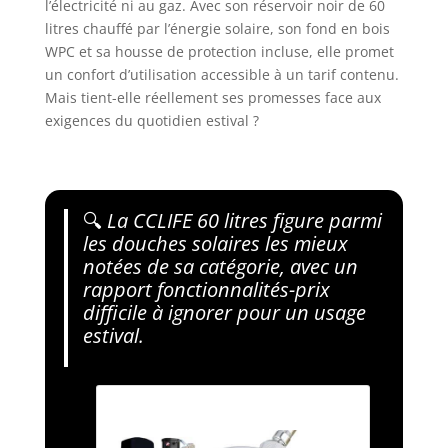
l’électricité ni au gaz. Avec son réservoir noir de 60
litres chauffé par l’énergie solaire, son fond en bois
WPC et sa housse de protection incluse, elle promet
un confort d’utilisation accessible à un tarif contenu.
Mais tient-elle réellement ses promesses face aux
exigences du quotidien estival ?
🔍
La CCLIFE 60 litres figure parmi
les douches solaires les mieux
notées de sa catégorie, avec un
rapport fonctionnalités-prix
difficile à ignorer pour un usage
estival.