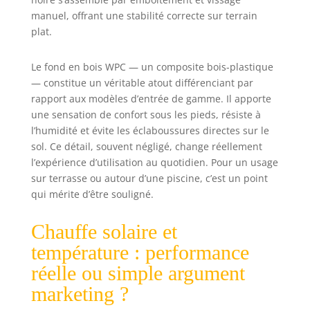
L'alimentation en eau doit rester
manuel, offrant une stabilité correcte sur terrain
ouverte pendant l'utilisation afin
plat.
de garantir une pression d'eau
suffisante et un fonctionnement
correct. Avant de prendre une
Le fond en bois WPC — un composite bois-plastique
douche, ajoutez de l'eau froide et
— constitue un véritable atout différenciant par
vérifiez la température, en
rapport aux modèles d’entrée de gamme. Il apporte
particulier en cas de fort
une sensation de confort sous les pieds, résiste à
ensoleillement.
l’humidité et évite les éclaboussures directes sur le
sol. Ce détail, souvent négligé, change réellement
l’expérience d’utilisation au quotidien. Pour un usage
sur terrasse ou autour d’une piscine, c’est un point
qui mérite d’être souligné.
Chauffe solaire et
température : performance
réelle ou simple argument
marketing ?