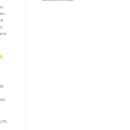
st
 en
it
es
aire
s
te
hes
çue,