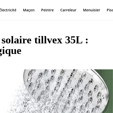
Électricité
Maçon
Peintre
Carreleur
Menuisier
Pis
solaire tillvex 35L :
gique