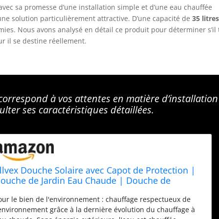
, avec sa promesse d’une installation simple et d’une eau chauffée
ne solution particulièrement attractive. D’une capacité de
35 litre
mies. Nous avons analysé en détail ce produit pour déterminer s’il 
ur il se destine réellement.
correspond à vos attentes en matière d’installation
sulter ses caractéristiques détaillées.
illvex Douche Solaire avec Capot de Protection |
ouche de Jardin Eau Chaude | Douche de
iscine Camping | sans raccordement électrique
our le bien de l'environnement : chauffage respectueux de
Noir/Vert, 35 litres)
'environnement grâce à la dernière évolution du chauffage à