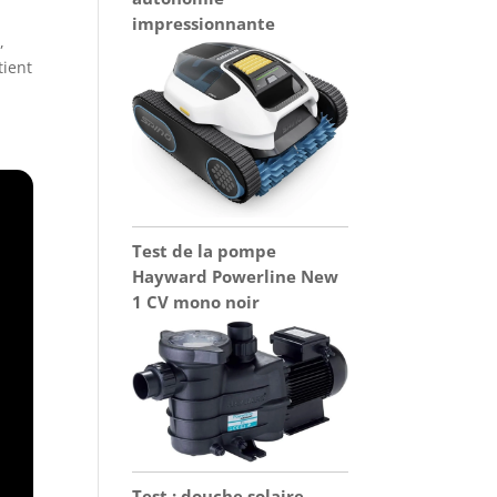
impressionnante
s
,
tient
Test de la pompe
Hayward Powerline New
1 CV mono noir
Test : douche solaire