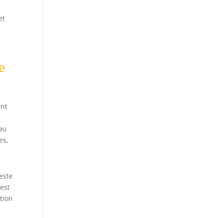
et
e
ent
 au
es,
este
 est
tion