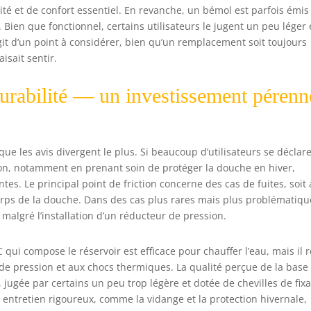
té et de confort essentiel. En revanche, un bémol est parfois émis
ien que fonctionnel, certains utilisateurs le jugent un peu léger 
agit d’un point à considérer, bien qu’un remplacement soit toujours
isait sentir.
durabilité — un investissement pérenn
 que les avis divergent le plus. Si beaucoup d’utilisateurs se déclar
tion, notamment en prenant soin de protéger la douche en hiver,
tes. Le principal point de friction concerne des cas de fuites, soit
corps de la douche. Dans des cas plus rares mais plus problématiqu
malgré l’installation d’un réducteur de pression.
qui compose le réservoir est efficace pour chauffer l’eau, mais il r
de pression et aux chocs thermiques. La qualité perçue de la base
ugée par certains un peu trop légère et dotée de chevilles de fixa
 entretien rigoureux, comme la vidange et la protection hivernale,