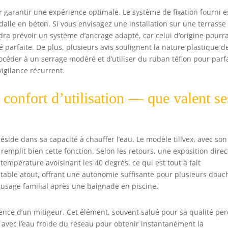
 garantir une expérience optimale. Le système de fixation fourni e
alle en béton. Si vous envisagez une installation sur une terrasse
dra prévoir un système d’ancrage adapté, car celui d’origine pourra
té parfaite. De plus, plusieurs avis soulignent la nature plastique d
éder à un serrage modéré et d’utiliser du ruban téflon pour parf
vigilance récurrent.
 confort d’utilisation — que valent se
side dans sa capacité à chauffer l’eau. Le modèle tillvex, avec son
remplit bien cette fonction. Selon les retours, une exposition direc
 température avoisinant les 40 degrés, ce qui est tout à fait
éritable atout, offrant une autonomie suffisante pour plusieurs douc
usage familial après une baignade en piscine.
ésence d’un mitigeur. Cet élément, souvent salué pour sa qualité per
avec l’eau froide du réseau pour obtenir instantanément la