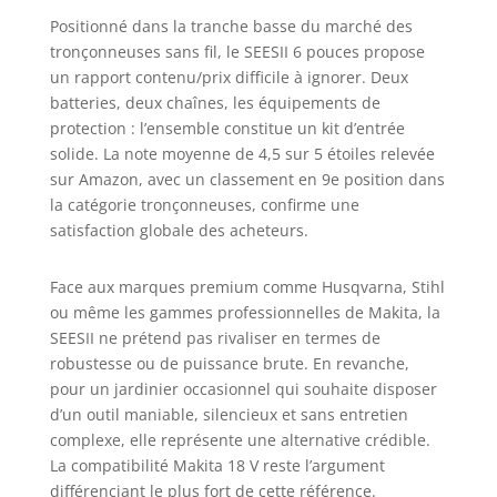
transparent, vous
Positionné dans la tranche basse du marché des
pouvez surveiller
tronçonneuses sans fil, le SEESII 6 pouces propose
facilement le
un rapport contenu/prix difficile à ignorer. Deux
niveau d’huile, ce
batteries, deux chaînes, les équipements de
qui garantit une
protection : l’ensemble constitue un kit d’entrée
coupe plus fluide,
solide. La note moyenne de 4,5 sur 5 étoiles relevée
une usure
sur Amazon, avec un classement en 9e position dans
réduite, et une
la catégorie tronçonneuses, confirme une
concentration
totale sur votre
satisfaction globale des acheteurs.
projet
Lubrification
Face aux marques premium comme Husqvarna, Stihl
continue, travail
ou même les gammes professionnelles de Makita, la
sans souci : La
SEESII ne prétend pas rivaliser en termes de
mini-
robustesse ou de puissance brute. En revanche,
tronçonneuse
pour un jardinier occasionnel qui souhaite disposer
SEESII est dotée
d’un outil maniable, silencieux et sans entretien
d'un système
intégré d'huile de
complexe, elle représente une alternative crédible.
pompe
La compatibilité Makita 18 V reste l’argument
automatique qui
différenciant le plus fort de cette référence.