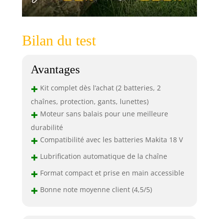
flexibilité
maximale. Elle est
dotée de
protections
Bilan du test
intelligentes
contre la sous-
tension, la
Avantages
surcharge et la
surchauffe – des
+
Kit complet dès l’achat (2 batteries, 2
fonctions
chaînes, protection, gants, lunettes)
essentielles pour
+
Moteur sans balais pour une meilleure
assurer la sécurité
et prolonger la
durabilité
durée de vie de
+
Compatibilité avec les batteries Makita 18 V
votre
+
Lubrification automatique de la chaîne
tronçonneuse sur
batterie dans tous
+
Format compact et prise en main accessible
vos projets DIY
+
Capot Métallique
Bonne note moyenne client (4,5/5)
Renforcé et
Durable : Le capot
métallique