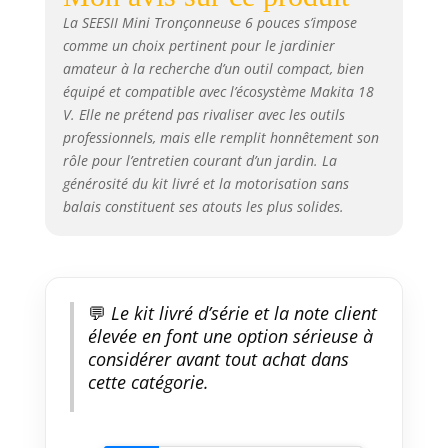
machine 2 Batteries de 4000
La SEESII Mini Tronçonneuse 6 pouces s’impose
mAh : Profitez d’un plaisir
comme un choix pertinent pour le jardinier
illimité dans vos projets
amateur à la recherche d’un outil compact, bien
extérieurs grâce à cette mini
équipé et compatible avec l’écosystème Makita 18
tronconneuse a batterie, livrée
V. Elle ne prétend pas rivaliser avec les outils
avec deux batteries puissantes
professionnels, mais elle remplit honnêtement son
de 4000 mAh chacune. Vous
rôle pour l’entretien courant d’un jardin. La
obtenez jusqu’à 100 minutes
générosité du kit livré et la motorisation sans
d’autonomie – idéal pour de
gros travaux de jardinage. Son
balais constituent ses atouts les plus solides.
design sans fil vous offre une
liberté de mouvement
maximale, même dans les zones
difficiles d’accès, faisant de
💬
Le kit livré d’série et la note client
cette elagueuse un outil de
coupe vraiment polyvalent
élevée en font une option sérieuse à
Lubrification Automatique de la
considérer avant tout achat dans
Chaîne : Le système de
cette catégorie.
lubrification a été amélioré pour
éviter les fuites d’huile. Il vous
suffit de remplir le réservoir