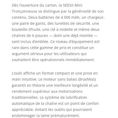
impressionnante.
Dès l’ouverture du carton, la SEESII Mini
C’est le cadeau
Tronçonneuse se distingue par la générosité de son
parfait pour les
contenu. Deux batteries de 4 000 mAh, un chargeur,
amateurs de
bricolage qui
une paire de gants, des lunettes de sécurité, une
recherchent une
bouteille d’huile, une clé à molette et même deux
tronçonneuse sur
chaînes de 6 pouces — dont une déjà montée —
batterie fiable et
sont inclus d’emblée. Ce niveau d’équipement est
performante
rare dans cette gamme de prix et constitue un
Moteur Brushless
argument sérieux pour les utilisateurs qui
de 1000W : Cette
souhaitent être opérationnels immédiatement.
tronçonneuse
electrique est
équipée d’un
L’outil affiche un format compact et une prise en
moteur sans
main intuitive. Le moteur sans balais (
brushless
)
balais avancé,
garantit en théorie une meilleure longévité et un
réduisant la
rendement supérieur aux motorisations
friction
traditionnelles. Le système de lubrification
mécanique et
automatique de la chaîne est un point de confort
maximisant
appréciable, évitant les oublis qui pourraient
l’efficacité
endommager la lame prématurément.
énergétique. Sa