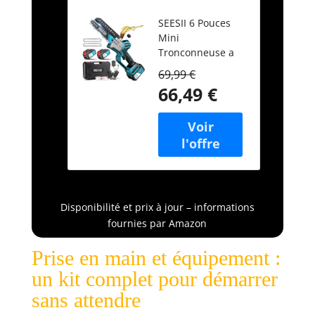
a Batterie 6
SEESII 6 Pouces
Pouces
Mini
Compatible
Tronconneuse a
Makita 18V
Batterie – Rendez
69,99 €
votre travail de
66,49 €
jardinage simple
et efficace ! Que
vous élaguiez des
branches,
découpiez du bois
de chauffage ou
réalisiez des
projets DIY
Disponibilité et prix à jour – informations
créatifs, cette
fournies par Amazon
petite
tronçonneuse à
Prise en main et équipement :
moteur brushless
s’attaque à toutes
un kit complet pour démarrer
les tâches avec
sans attendre
une puissance