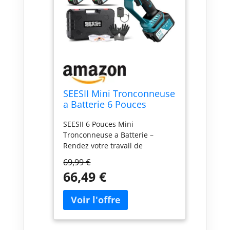
SEESII Mini Tronconneuse
a Batterie 6 Pouces
Compatible Makita 18V
SEESII 6 Pouces Mini
Tronconneuse a Batterie –
Rendez votre travail de
jardinage simple et efficace !
69,99 €
Que vous élaguiez des
66,49 €
branches, découpiez du bois de
chauffage ou réalisiez des
projets DIY créatifs, cette petite
tronçonneuse à moteur
brushless s’attaque à toutes les