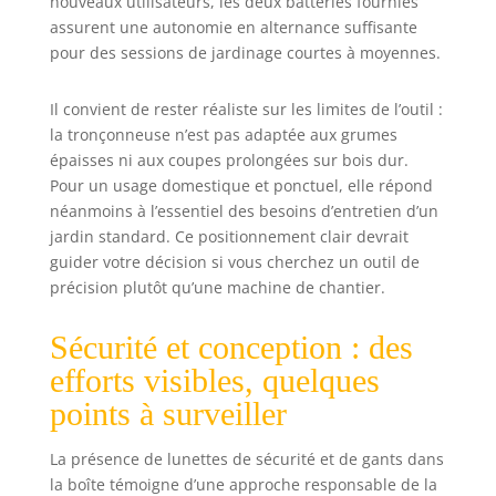
nouveaux utilisateurs, les deux batteries fournies
d’un plaisir illimité
assurent une autonomie en alternance suffisante
dans vos projets
pour des sessions de jardinage courtes à moyennes.
extérieurs grâce à
cette mini
tronconneuse a
Il convient de rester réaliste sur les limites de l’outil :
batterie, livrée
la tronçonneuse n’est pas adaptée aux grumes
avec deux
épaisses ni aux coupes prolongées sur bois dur.
batteries
Pour un usage domestique et ponctuel, elle répond
puissantes de
néanmoins à l’essentiel des besoins d’entretien d’un
4000 mAh
jardin standard. Ce positionnement clair devrait
chacune. Vous
guider votre décision si vous cherchez un outil de
obtenez jusqu’à
précision plutôt qu’une machine de chantier.
100 minutes
d’autonomie –
idéal pour de gros
Sécurité et conception : des
travaux de
efforts visibles, quelques
jardinage. Son
points à surveiller
design sans fil
vous offre une
liberté de
La présence de lunettes de sécurité et de gants dans
mouvement
la boîte témoigne d’une approche responsable de la