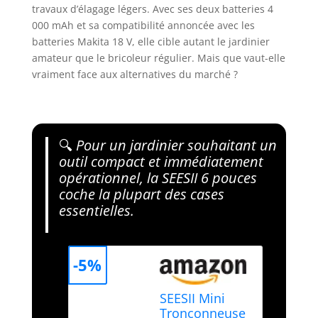
travaux d’élagage légers. Avec ses deux batteries 4
000 mAh et sa compatibilité annoncée avec les
batteries Makita 18 V, elle cible autant le jardinier
amateur que le bricoleur régulier. Mais que vaut-elle
vraiment face aux alternatives du marché ?
🔍
Pour un jardinier souhaitant un
outil compact et immédiatement
opérationnel, la SEESII 6 pouces
coche la plupart des cases
essentielles.
-5%
SEESII Mini
Tronconneuse