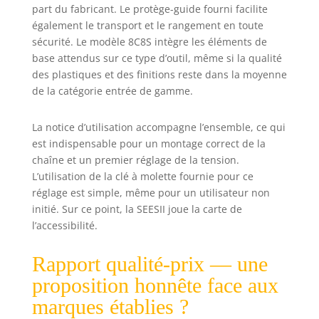
maximale, même
part du fabricant. Le protège-guide fourni facilite
dans les zones
également le transport et le rangement en toute
difficiles d’accès,
sécurité. Le modèle 8C8S intègre les éléments de
faisant de cette
base attendus sur ce type d’outil, même si la qualité
elagueuse un outil
des plastiques et des finitions reste dans la moyenne
de coupe
de la catégorie entrée de gamme.
vraiment
polyvalent
Lubrification
La notice d’utilisation accompagne l’ensemble, ce qui
Automatique de la
est indispensable pour un montage correct de la
Chaîne : Le
chaîne et un premier réglage de la tension.
système de
L’utilisation de la clé à molette fournie pour ce
lubrification a été
réglage est simple, même pour un utilisateur non
amélioré pour
initié. Sur ce point, la SEESII joue la carte de
éviter les fuites
l’accessibilité.
d’huile. Il vous
suffit de remplir le
réservoir d’huile
Rapport qualité-prix — une
sans avoir à
proposition honnête face aux
pomper
marques établies ?
fréquemment.
Grâce au réservoir