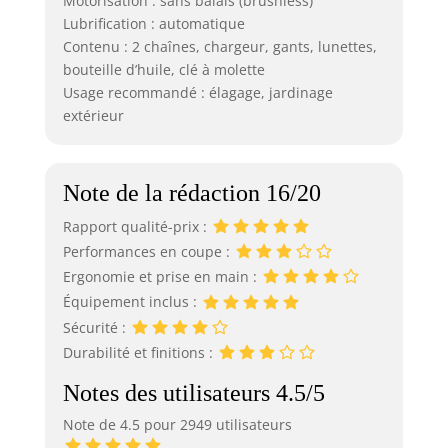
Motorisation : sans balais (brushless)
mission de coupe
Lubrification : automatique
Kit Complet Prêt à
Contenu : 2 chaînes, chargeur, gants, lunettes,
l’Emploi : Le kit de
bouteille d’huile, clé à molette
mini
Usage recommandé : élagage, jardinage
tronconneuse a
extérieur
batterie SEESII
comprend tout ce
dont vous avez
besoin : 2
Note de la rédaction 16/20
batteries de 4000
mAh, 2 chaînes 6
Rapport qualité-prix :
pouces (dont une
Performances en coupe :
déjà montée), des
Ergonomie et prise en main :
équipements de
Équipement inclus :
sécurité (gants et
lunettes), une
Sécurité :
bouteille d’huile,
Durabilité et finitions :
un chargeur et
des accessoires
Notes des utilisateurs 4.5/5
d’entretien
Note de 4.5 pour 2949 utilisateurs
pratiques.