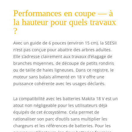
vitesse de chaîne
Performances en coupe — à
de 10 m/s permet
de couper un
la hauteur pour quels travaux
tronc de 15 cm de
?
diamètre en
seulement 8 s.
Augmente
Avec un guide de 6 pouces (environ 15 cm), la SEESII
l’efficacité de
n’est pas conçue pour abattre des arbres adultes.
coupe de 30 % et
Elle s’adresse clairement aux travaux d’élagage de
double la durée
branches moyennes, de découpe de petits rondins
de vie de
ou de taille de haies ligneuses. Dans ce registre, le
l’appareil. Vous
moteur sans balais alimenté en 18 V offre une
bénéficiez d’une
puissance cohérente avec les usages déclarés.
coupe continue et
efficace, tout en
évitant les
La compatibilité avec les batteries Makita 18 V est un
remplacements
atout non négligeable pour les utilisateurs déjà
fréquents de
équipés de cet écosystème. Cela permet de
machine 2
rationaliser son parc d’outils sans multiplier les
Batteries de 4000
chargeurs et les références de batteries. Pour les
mAh : Profitez