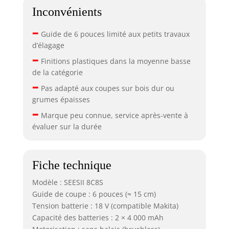
robuste de la
Inconvénients
tronçonneuse
–
electrique SEESII
Guide de 6 pouces limité aux petits travaux
présente une
d’élagage
résistance aux
–
Finitions plastiques dans la moyenne basse
chocs 60 % plus
de la catégorie
élevée que les
–
capots en
Pas adapté aux coupes sur bois dur ou
plastique
grumes épaisses
classiques. Cette
–
Marque peu connue, service après-vente à
conception
évaluer sur la durée
protège
efficacement la
chaîne interne,
assurant une
Fiche technique
longue durée de
vie même dans
Modèle : SEESII 8C8S
des conditions
Guide de coupe : 6 pouces (≈ 15 cm)
difficiles. Une
Tension batterie : 18 V (compatible Makita)
stabilité maximale
Capacité des batteries : 2 × 4 000 mAh
pour chaque