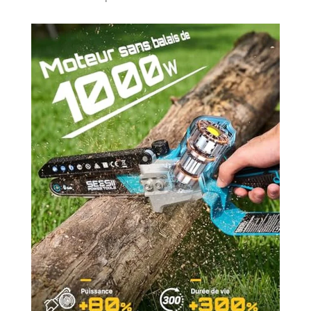
lubrifie la chaîne
en continu sans
qu'il soit
nécessaire
d'appuyer
manuellement.
Réduit l'usure de
la chaîne de 50%
et garantit un
processus de
coupe sans
problème
Compatibilité avec
Batterie Makita
18V : Notre
tronconneuse a
batterie est
compatible avec
les batteries
Makita 18V,
offrant une