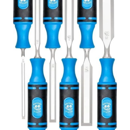
tension automatique de la chaîne est également
très bonne, avec deux boutons pour une
utilisation facile de la tension de la chaîne, et
lorsque la chaîne est lâche, il ne faut qu'une
seconde pour ajuster la chaîne. La sécurité est la
chose la plus importante: cette tronçonneuse sur
batterie avec batterie est équipée d'un
verrouillage de sécurité pour empêcher le
démarrage accidentel; protection contre les
éclaboussures et lunettes de protection pour
empêcher les éclaboussures de corps étrangers
pendant le travail; la poignée a un design
protecteur, et lorsqu'elle est utilisée avec des
gants, elle peut mieux protéger vos mains
pendant le travail; VIWKO met toujours la sécurité
de l'utilisateur en premier lieu! Qu'est-ce que vous
obtenez?: Le kit de tronçonneuse sans fil VIWKO
comprend une tronçonneuse sans balai, 2 x
batteries de 4000 mAh, 4 x chaînes (une
préinstallée), 3 x guides (un préinstallé), 1 x
lunettes de sécurité, 1 x gant de protection, 1 x
brosse de nettoyage, 1 x tournevis, 1 x chargeur
rapide, une housse de protection et une mallette
de transport, 1 x Manuel de l'utilisateur (en
français)