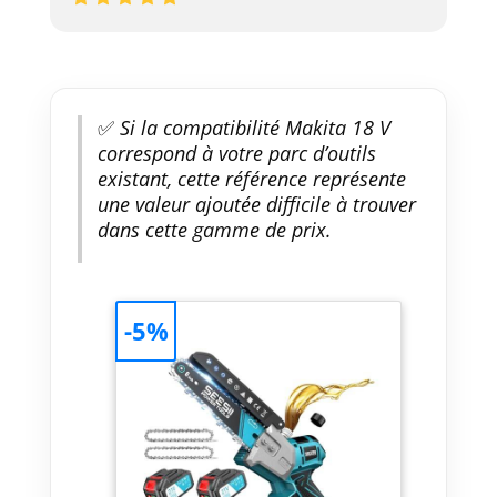
Bénéficiez de 24
mois de garantie
fabricant et d’un
service client
réactif pour vous
accompagner
✅
Si la compatibilité Makita 18 V
dans tous vos
correspond à votre parc d’outils
travaux de coupe
existant, cette référence représente
une valeur ajoutée difficile à trouver
dans cette gamme de prix.
-5%