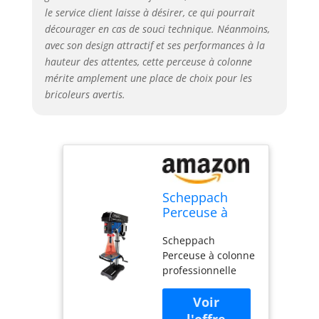
le service client laisse à désirer, ce qui pourrait
décourager en cas de souci technique. Néanmoins,
avec son design attractif et ses performances à la
hauteur des attentes, cette perceuse à colonne
mérite amplement une place de choix pour les
bricoleurs avertis.
Scheppach
Perceuse à
colonne
Scheppach
professionnelle
Perceuse à colonne
DP18Vario |
professionnelle
550 W |
DP18Vario | 550 W
Construction
| Construction en
en fonte |
fonte | Réglage de
Réglage de la