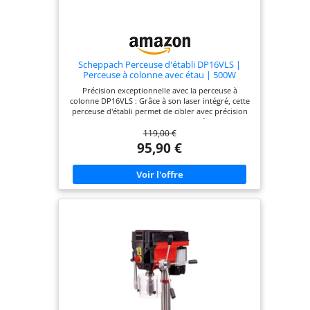
Scheppach Perceuse d'établi DP16VLS |
Perceuse à colonne avec étau | 500W
Précision exceptionnelle avec la perceuse à
colonne DP16VLS : Grâce à son laser intégré, cette
perceuse d'établi permet de cibler avec précision
chaque point de perçage pour des résultats sans
119,00 €
erreur 5 vitesses pour une polyvalence optimale :
Adaptez facilement la perceuse à colonne à
95,90 €
différents matériaux (bois, métal, plastique) grâce
aux 5 vitesses de rotation, allant de 600 à 2600
tr/min Table ajustable et inclinable : Profitez de la
table de perçage réglable en hauteur (jusqu'à 170
mm) et inclinable à 45° pour une grande flexibilité
et des perçages sous divers angles Mandrin à
couronne crantée pour un serrage précis : Le
mandrin de 3 à 13 mm permet de fixer solidement
vos forets et offre une course de perçage
maximale de 50 mm pour une grande capacité de
travail Robustesse et stabilité garanties : La
perceuse d'établi DP16VLS est équipée d'une
construction en acier et d'une plaque de base
stable de 190 x 290 mm, assurant une solidité et
une sécurité accrues lors de vos travaux de
perçage