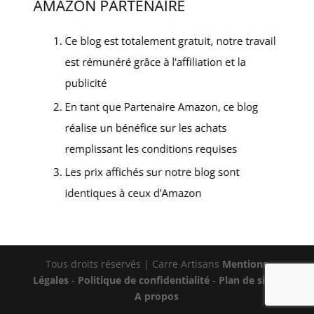
Tous droits réservés | Carre Artisans
Mentions
Légales
-
Politique de confidentialité
-
Plan de site
-
A propos