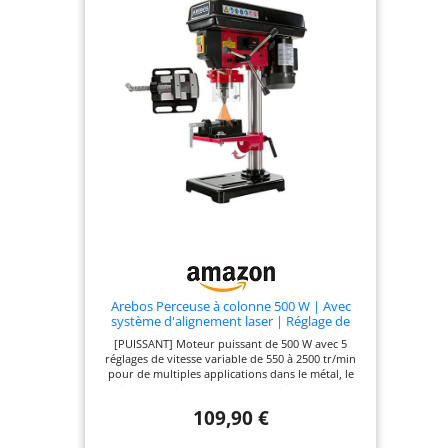
Arebos Perceuse à colonne 500 W | Avec
système d'alignement laser | Réglage de
table : 45 degrés – 0 – 45 degrés | 5 Vitesses
[PUISSANT] Moteur puissant de 500 W avec 5
différentes | Plage de Serrage: 1,5-13 mm
réglages de vitesse variable de 550 à 2500 tr/min
pour de multiples applications dans le métal, le
bois dur, le bois tendre et les plastiques. [LASER
DE POSITION] Grâce au laser intégré, un perçage
109,90 €
simple, précis et professionnel est possible dans
un large éventail de domaines d'application.