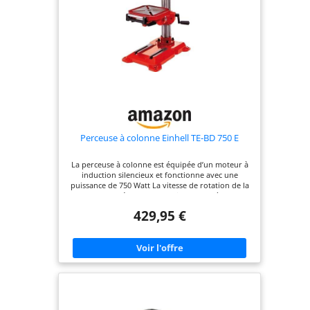
Perceuse à colonne Einhell TE-BD 750 E
La perceuse à colonne est équipée d’un moteur à
induction silencieux et fonctionne avec une
puissance de 750 Watt La vitesse de rotation de la
broche est réglable en continu de 450 à 2.500
tours par minute, un écran LCD affiche la vitesse
429,95 €
de rotation Un mandrin MK2 pour les forets
coniques morse, l’éclairage LED de la table de
perçage ainsi qu’un interrupteur d’arrêt d’urgence
et une protection de la broche sont ses autres
caractéristiques La table de perçage est réglable
en hauteur, inclinable et pivotante et équipée
d’une rallonge La broche de perçage est montée
sur roulement à billes pour une longue durée de
vie, la profondeur de perçage max. est de 80 mm