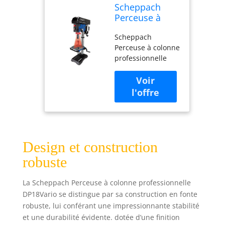
Scheppach
Perceuse à
colonne
Scheppach
professionnelle
Perceuse à colonne
DP18Vario |
professionnelle
550 W |
DP18Vario | 550 W
Construction
| Construction en
en fonte |
fonte | Réglage de
Réglage de la
la vitesse en
vitesse en
continu | Mandrin
continu |
16mm, laser, LED,
Mandrin
extension de table
16mm, laser,
inclus
LED, extension
Design et construction
de table inclus
robuste
La Scheppach Perceuse à colonne professionnelle
DP18Vario se distingue par sa construction en fonte
robuste, lui conférant une impressionnante stabilité
et une durabilité évidente. dotée d’une finition