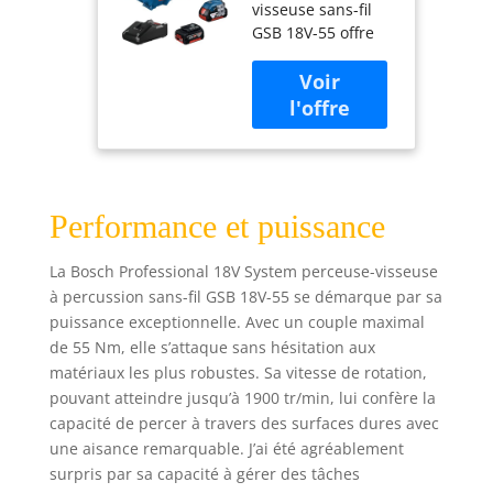
visseuse sans-fil
visseuse à
GSB 18V-55 offre
percussion
des performances
sans-fil GSB
professionnelles
18V-55 (couple
avec son couple de
max. 55 Nm,
55 Nm et son
avec 2
moteur sans
batteries 4,0
charbons
Ah, chargeur
augmentant la
GAL 18V-20, set
durée de vie et l’
d’accessoires
Performance et puissance
autonomie de
82 pièces, L-
batterie Outil
Case Pick &
La Bosch Professional 18V System perceuse-visseuse
polyvalent avec
Click)
à percussion sans-fil GSB 18V-55 se démarque par sa
engrenage
puissance exceptionnelle. Avec un couple maximal
entièrement en
de 55 Nm, elle s’attaque sans hésitation aux
métal pour visser
matériaux les plus robustes. Sa vitesse de rotation,
et percer sans et
pouvant atteindre jusqu’à 1900 tr/min, lui confère la
avec percussion
capacité de percer à travers des surfaces dures avec
jusqu’à un
diamètre de 35
une aisance remarquable. J’ai été agréablement
mm Grande
surpris par sa capacité à gérer des tâches