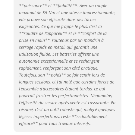
dans les endroits
**puissance** et **fiabilité**. Avec un couple
sombres
maximal de 55 Nm et une vitesse impressionnante,
AMPShare : Les
elle prouve son efficacité dans des tâches
batteries et
exigeantes. Ce qui me frappe le plus, c’est la
chargeurs sont
**solidité de l’appareil** et le **confort de la
entièrement
prise en main**, soutenus par un mandrin à
compatibles avec
serrage rapide en métal, qui garantit une
le Professional 18V
utilisation fluide. Les batteries offrent une
System Bosch et
autonomie exceptionnelle et se rechargent
avec de nombreux
rapidement, renforçant son côté pratique.
autres outils de
l’Alliance multi-
Toutefois, son **poids** se fait sentir lors de
marques
longues sessions, et j’ai noté que certains forets de
AMPShare. Livré
l’ensemble d’accessoires étaient tordus, ce qui
avec : GSB 18V-55,
pourrait frustrer les perfectionnistes. Néanmoins,
2 batteries GBA
l’efficacité du service après-vente est rassurante. En
18V 4.0Ah,
résumé, c’est un outil robuste qui, malgré quelques
chargeur GAL 18V-
légères imperfections, reste **redoutablement
20, set
efficace** pour tous travaux intensifs.
d’accessoires 82
pièces, L-Case Pick