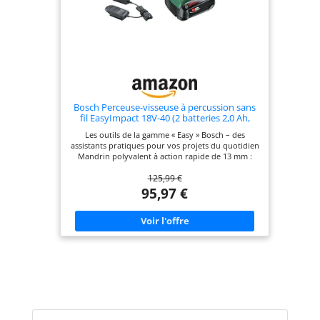
Bosch Perceuse-visseuse à percussion sans
fil EasyImpact 18V-40 (2 batteries 2,0 Ah,
système 18 V, dans coffret de transport)
Les outils de la gamme « Easy » Bosch – des
assistants pratiques pour vos projets du quotidien
Mandrin polyvalent à action rapide de 13 mm :
pour le changement facile des embouts de vissage
125,99 €
Engrenage 2 vitesses et 20 positions de
présélection de couple : pour une puissance et
95,97 €
une vitesse optimales adaptées à chaque
utilisation POWER FOR ALL ALLIANCE: 1 BATTERIE, ​
10+ MARQUES, ​150+ OUTILS Fourni avec :
EasyImpact 18V-40, 2 batteries 2,0 Ah, chargeur AL
18V-20, coffret de transport