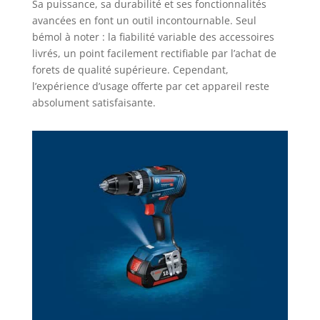
Sa puissance, sa durabilité et ses fonctionnalités
avancées en font un outil incontournable. Seul
bémol à noter : la fiabilité variable des accessoires
livrés, un point facilement rectifiable par l’achat de
forets de qualité supérieure. Cependant,
l’expérience d’usage offerte par cet appareil reste
absolument satisfaisante.