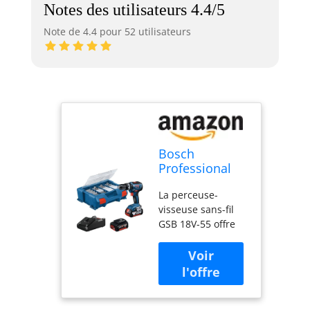
Notes des utilisateurs 4.4/5
Note de 4.4 pour 52 utilisateurs
Bosch
Professional
18V System
La perceuse-
perceuse-
visseuse sans-fil
visseuse à
GSB 18V-55 offre
percussion
des performances
sans-fil GSB
professionnelles
18V-55 (couple
avec son couple de
max. 55 Nm,
55 Nm et son
avec 2
moteur sans
batteries 4,0