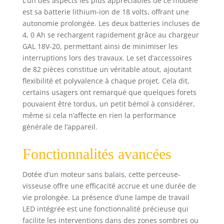
L’un des aspects les plus appréciables de ce modèle
avec : GSB 18V-55,
est sa batterie lithium-ion de 18 volts, offrant une
2 batteries GBA
autonomie prolongée. Les deux batteries incluses de
18V 4.0Ah,
4, 0 Ah se rechargent rapidement grâce au chargeur
chargeur GAL 18V-
GAL 18V-20, permettant ainsi de minimiser les
20, set
interruptions lors des travaux. Le set d’accessoires
d’accessoires 82
de 82 pièces constitue un véritable atout, ajoutant
pièces, L-Case Pick
flexibilité et polyvalence à chaque projet. Cela dit,
& Click
certains usagers ont remarqué que quelques forets
pouvaient être tordus, un petit bémol à considérer,
même si cela n’affecte en rien la performance
générale de l’appareil.
Fonctionnalités avancées
Dotée d’un moteur sans balais, cette perceuse-
visseuse offre une efficacité accrue et une durée de
vie prolongée. La présence d’une lampe de travail
LED intégrée est une fonctionnalité précieuse qui
facilite les interventions dans des zones sombres ou