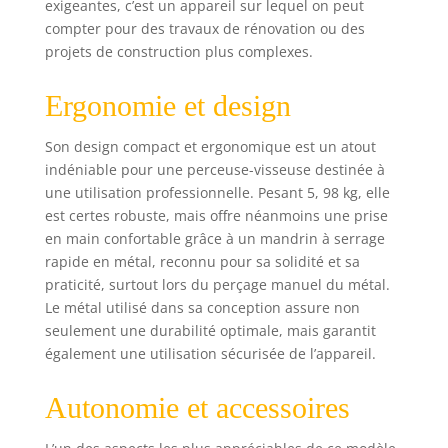
souplesse
exigeantes, c’est un appareil sur lequel on peut
d’utilisation grâce
compter pour des travaux de rénovation ou des
au mandrin
projets de construction plus complexes.
métallique Röhm
de 13 mm et à la
Ergonomie et design
LED d’éclairage
assurant une
Son design compact et ergonomique est un atout
bonne visibilité
dans les endroits
indéniable pour une perceuse-visseuse destinée à
sombres
une utilisation professionnelle. Pesant 5, 98 kg, elle
AMPShare : Les
est certes robuste, mais offre néanmoins une prise
batteries et
en main confortable grâce à un mandrin à serrage
chargeurs sont
rapide en métal, reconnu pour sa solidité et sa
entièrement
praticité, surtout lors du perçage manuel du métal.
compatibles avec
Le métal utilisé dans sa conception assure non
le Professional 18V
seulement une durabilité optimale, mais garantit
System Bosch et
également une utilisation sécurisée de l’appareil.
avec de nombreux
autres outils de
l’Alliance multi-
Autonomie et accessoires
marques
AMPShare. Livré