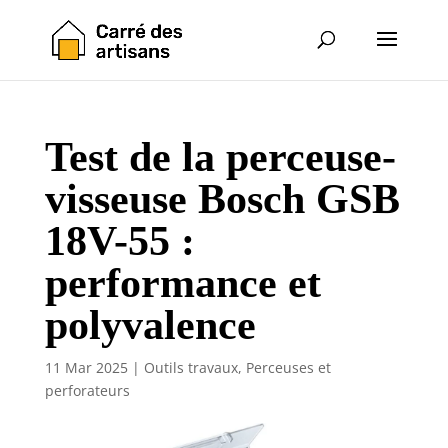
Test de la perceuse-
visseuse Bosch GSB
18V-55 :
performance et
polyvalence
11 Mar 2025
|
Outils travaux
,
Perceuses et
perforateurs