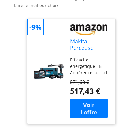
faire le meilleur choix.
-9%
Makita
Perceuse
visseuse 40 v
Efficacité
max li-ion 2,5
énergétique : B
ah xgt ø 13
Adhérence sur sol
mm makita -
mouillé : - Niveau
df001gd201
571,68 €
sonore : 71 cm.
517,43 €