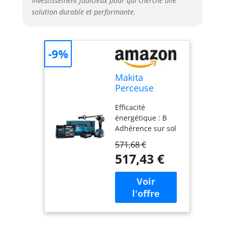
investissement judicieux pour qui cherche une
solution durable et performante.
-9%
Makita
Perceuse
visseuse 40 v
Efficacité
max li-ion 2,5
énergétique : B
ah xgt ø 13
Adhérence sur sol
mm makita -
mouillé : - Niveau
df001gd201
571,68 €
sonore : 71 cm.
517,43 €