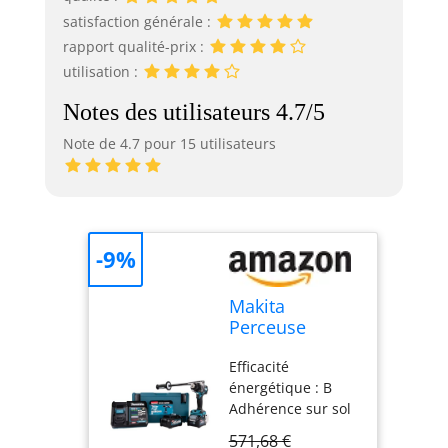
satisfaction générale :
rapport qualité-prix :
utilisation :
Notes des utilisateurs 4.7/5
Note de 4.7 pour 15 utilisateurs
-9%
Makita
Perceuse
visseuse 40 v
Efficacité
max li-ion 2,5
énergétique : B
ah xgt ø 13
Adhérence sur sol
mm makita -
mouillé : - Niveau
df001gd201
571,68 €