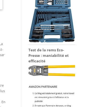
La
ez-
Test de la rems Eco-
 par
Presse : maniabilité et
efficacité
tre
plus
. En