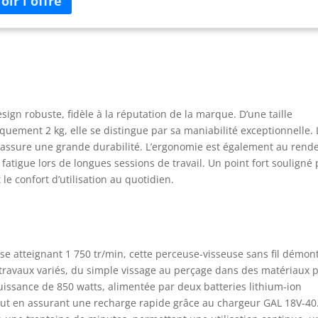
ils de l’Alliance multi-marques AMPShare. Livré avec : GSR 18V-55,
atteries ProCORE18V 4.0Ah, chargeur rapide GAL 18V-40, calage L-
X pour outil, L-BOXX 136
ign robuste, fidèle à la réputation de la marque. D’une taille
quement 2 kg, elle se distingue par sa maniabilité exceptionnelle. 
 assure une grande durabilité. L’ergonomie est également au rend
a fatigue lors de longues sessions de travail. Un point fort souligné
e confort d’utilisation au quotidien.
e atteignant 1 750 tr/min, cette perceuse-visseuse sans fil démon
travaux variés, du simple vissage au perçage dans des matériaux 
uissance de 850 watts, alimentée par deux batteries lithium-ion
out en assurant une recharge rapide grâce au chargeur GAL 18V-40