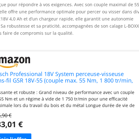
onçue pour répondre à vos exigences. Avec son couple maximal de 
 elle offre une performance optimale pour percer ou visser dans di
8V 4,0 Ah et d’un chargeur rapide, elle garantit une autonomie
. Sa robustesse et sa praticité, accompagnées de son calage L-BOXX
s faire de compromis sur la qualité.
sch Professional 18V System perceuse-visseuse
ns-fil GSR 18V-55 (couple max. 55 Nm, 1 800 tr/min,
ec 2 batteries ProCORE18V 4,0 Ah, chargeur rapide
ssante et robuste : Grand niveau de performance avec un couple
L 18V-40, calage L-BOXX, L-BOXX)
55 Nm et un régime à vide de 1 750 tr/min pour une efficacité
imale lors du travail du bois et du métal Longue durée de vie de
terie : Travail efficace dans le bois et le métal grâce au moteur
,90 €
s charbons ménageant la batterie Longue durée de vie d'outil et
3,01 €
nde autonomie de batterie grâce au moteur sans charbon
Share : Les batteries et chargeurs sont entièrement compatibles
c le Professional 18V System Bosch et avec de nombreux autres