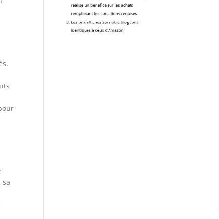
n
és.
outs
 pour
r
à sa
e