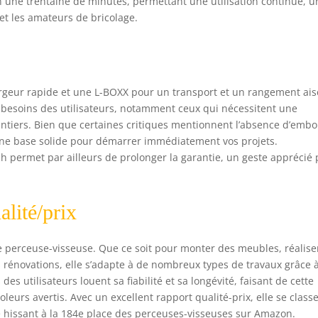
n une trentaine de minutes, permettant une utilisation continue, u
et les amateurs de bricolage.
hargeur rapide et une L-BOXX pour un transport et un rangement ais
s besoins des utilisateurs, notamment ceux qui nécessitent une
chantiers. Bien que certaines critiques mentionnent l’absence d’emb
ne base solide pour démarrer immédiatement vos projets.
ch permet par ailleurs de prolonger la garantie, un geste apprécié
lité/prix
tte perceuse-visseuse. Que ce soit pour monter des meubles, réalise
 rénovations, elle s’adapte à de nombreux types de travaux grâce 
es utilisateurs louent sa fiabilité et sa longévité, faisant de cette
leurs avertis. Avec un excellent rapport qualité-prix, elle se class
se hissant à la 184e place des perceuses-visseuses sur Amazon.