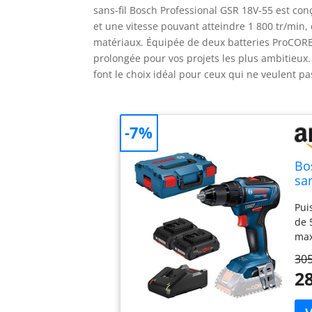
sans-fil Bosch Professional GSR 18V-55 est c
et une vitesse pouvant atteindre 1 800 tr/min,
matériaux. Équipée de deux batteries ProCORE1
prolongée pour vos projets les plus ambitieux
font le choix idéal pour ceux qui ne veulent pa
-7%
Bo
sa
av
Pui
GA
de 
max
bat
305
san
28
gra
AMP
ave