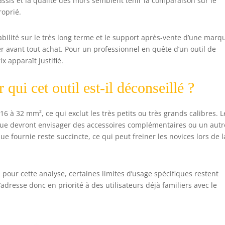
ssis et la qualité des mors semblent tenir la comparaison sur le
roprié.
abilité sur le très long terme et le support après-vente d’une marq
 avant tout achat. Pour un professionnel en quête d’un outil de
x apparaît justifié.
qui cet outil est-il déconseillé ?
6 à 32 mm², ce qui exclut les très petits ou très grands calibres. L
ndue devront envisager des accessoires complémentaires ou un autr
e fournie reste succincte, ce qui peut freiner les novices lors de l
s pour cette analyse, certaines limites d’usage spécifiques restent
 s’adresse donc en priorité à des utilisateurs déjà familiers avec le