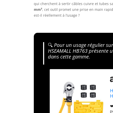
qui cherchent à sertir câbles cuivre et tubes 
mm²
, cet outil promet une prise en main rapi
est-il réellement à l’usage ?
🔍
Pour un usage régulier sur
HSEAMALL HB763 présente un r
dans cette gamme.
H
H
s
❤
p