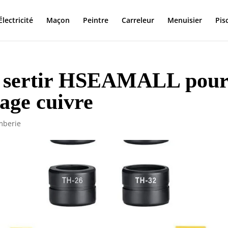
Électricité
Maçon
Peintre
Carreleur
Menuisier
Pis
 à sertir HSEAMALL pou
age cuivre
mberie