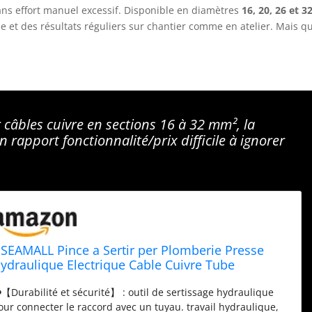
sans effort manuel excessif. Disponible en diamètres
16, 20, 26 et 3
de et des résultats réguliers sur chantier comme en atelier. Mais q
 câbles cuivre en sections 16 à 32 mm², la
apport fonctionnalité/prix difficile à ignorer
SEAMALL Pince a Sertir per Plomberie Presse
ydraulique Electrique Cable Cuivre Tube
ertisseuse Pince a Sertir OutillageTH 16 20 26 32
️【Durabilité et sécurité】 : outil de sertissage hydraulique
mm²
our connecter le raccord avec un tuyau. travail hydraulique,