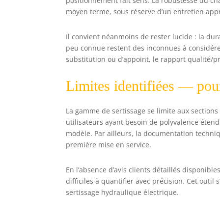
positionnement fait sens. La robustesse du châ
moyen terme, sous réserve d’un entretien app
Il convient néanmoins de rester lucide : la dur
peu connue restent des inconnues à considérer
substitution ou d’appoint, le rapport qualité/pri
Limites identifiées — pour 
La gamme de sertissage se limite aux sections 1
utilisateurs ayant besoin de polyvalence éte
modèle. Par ailleurs, la documentation techniqu
première mise en service.
En l’absence d’avis clients détaillés disponible
difficiles à quantifier avec précision. Cet outil
sertissage hydraulique électrique.