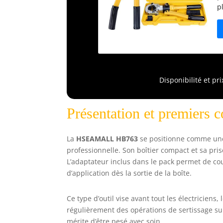
p
s
é
o
a
é
p
t
Disponibilité et pr
i
a
Présentation et premiers co
p
d
d
La
HSEAMALL HB763
se positionne comme une
s
professionnelle. Son boîtier compact et sa pr
r
L’adaptateur inclus dans le pack permet de cou
p
d’application dès la sortie de la boîte.
A
Ce type d’outil vise avant tout les électriciens
régulièrement des opérations de sertissage sur
mérite d’être pesé avec soin.