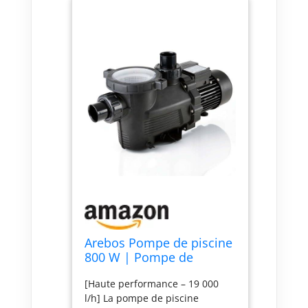
Arebos Pompe de piscine
800 W | Pompe de
filtration avec préfiltre &
[Haute performance – 19 000
19000 l/h | Pompe de
l/h] La pompe de piscine
piscine pour système de