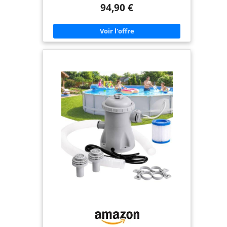
L/h, elle convient aux volumes d'eau jusqu'à 22
94,90 €
000 litres. La pompe de circulation auto-
amorçante assure une distribution uniforme de la
puissance de filtration et des produits chimiques,
réduit la turbidité et protège efficacement contre
les algues et l'eau stagnante. Convient pour des
températures d'eau de 10 °C à 35 °C. ✅
POLYVALENTE & FACILE À RACCORDER: Grâce aux
deux adaptateurs fournis, le système de filtration
est compatible avec les tuyaux de piscine courants
Ø 32 mm & 38 mm et s'adapte aux piscines,
jacuzzis, systèmes de circulation d'eau et petits
systèmes d'irrigation. Avec une puissance de 250
W, une hauteur de refoulement maximale de 7,5
m et un câble d'alimentation de 1,6 m, elle est
immédiatement opérationnelle. Protection contre
les projections d'eau IPX5. ✅ FONCTIONNEMENT
SILENCIEUX & EFFICACITÉ MAXIMALE: Avec moins
de 70 dB, la pompe de piscine fonctionne aussi
silencieusement qu'une conversation normale –
fonctionnement sans perturbation même à
proximité d'une terrasse ou d'un jardin. La
hauteur de refoulement maximale de 7,5 m et la
température de l'eau jusqu'à 35 °C garantissent
des performances fiables même lors des chaudes
journées d'été. ✅ PRÉFILTRE INTÉGRÉ ET
COUVERCLE TRANSPARENT : Le panier filtrant
amovible se nettoie rapidement et facilement et
retient efficacement les cheveux, feuilles, pierres
et insectes. Le couvercle transparent permet de