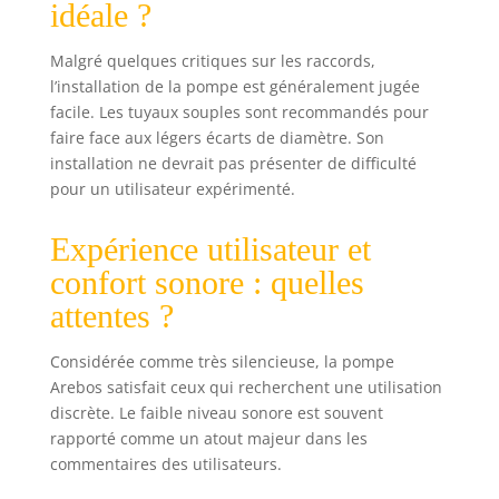
idéale ?
protection F, la
pompe de piscine
est parfaitement
Malgré quelques critiques sur les raccords,
adaptée à une
l’installation de la pompe est généralement jugée
utilisation
facile. Les tuyaux souples sont recommandés pour
continue en
faire face aux légers écarts de diamètre. Son
extérieur, même
installation ne devrait pas présenter de difficulté
dans des
pour un utilisateur expérimenté.
conditions
météorologiques
Expérience utilisateur et
changeantes.
[Pour l'eau salée
confort sonore : quelles
et l'eau douce] La
attentes ?
pompe est
adaptée aux
piscines d'eau
Considérée comme très silencieuse, la pompe
douce et d'eau
Arebos satisfait ceux qui recherchent une utilisation
salée et dispose
discrète. Le faible niveau sonore est souvent
de raccords
rapporté comme un atout majeur dans les
universels de
commentaires des utilisateurs.
50/38 mm,