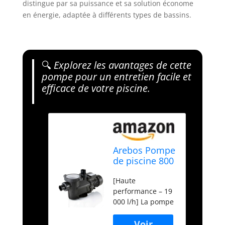
distingue par sa puissance et sa solution économe
en énergie, adaptée à différents types de bassins.
🔍
Explorez les avantages de cette
pompe pour un entretien facile et
efficace de votre piscine.
Arebos Pompe
de piscine 800
W | Pompe de
[Haute
filtration avec
performance – 19
préfiltre &
000 l/h] La pompe
19000 l/h |
de piscine
Pompe de
puissante de 800
piscine pour