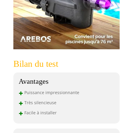
poids de 9,3 kg, la
pompe est facile à
placer et à
transporter, ce
qui la rend idéale
pour les piscines
de jardin et les
piscines hors sol.
Le préfiltre intégré
est facilement
Bilan du test
accessible et
facilite le
nettoyage.
Avantages
+
Puissance impressionnante
+
Très silencieuse
+
Facile à installer