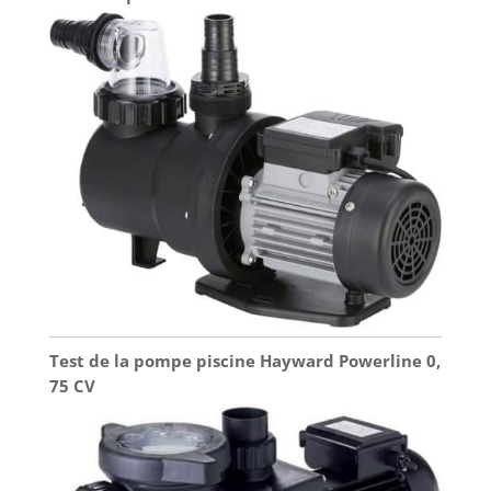
plus silencieux, créant ainsi un environnement
plus confortable pour la baignade et les jeux
aquatiques dans le jardin. Solution complète pour
piscine : conçu pour les piscines hors sol, les
piscines gonflables et les piscines de jardin
domestique, ce kit de pompe de filtre de piscine
offre une filtration pratique, des accessoires inclus
et une manipulation simple dans un seul colis, ce
qui rend l'entretien de routine de la piscine plus
facile pour les familles et les utilisateurs
saisonniers.
Test de la pompe piscine Hayward Powerline 0,
75 CV