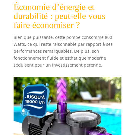
compatibles avec
Économie d’énergie et
les systèmes de
piscine courants.
durabilité : peut-elle vous
[Avec protection
faire économiser ?
thermique] Un
moteur durable
Bien que puissante, cette pompe consomme 800
avec protection
Watts, ce qui reste raisonnable par rapport à ses
thermique
performances remarquables. De plus, son
intégrée empêche
la surchauffe,
fonctionnement fluide et esthétique moderne
tandis que le
séduisent pour un investissement pérenne.
câble
d'alimentation de
2 mètres permet
une installation
flexible.
[Compacte et
transportable]
Avec des
dimensions de
seulement 51,8 ×
22 × 25,6 cm et un