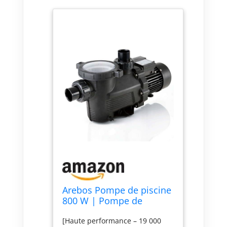
Arebos Pompe de piscine
800 W | Pompe de
filtration avec préfiltre &
[Haute performance – 19 000
19000 l/h | Pompe de