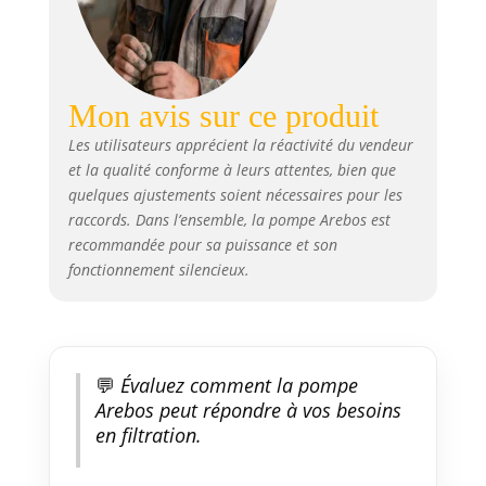
universels de 50/38 mm,
compatibles avec les systèmes
de piscine courants. [Avec
protection thermique] Un
Mon avis sur ce produit
moteur durable avec protection
thermique intégrée empêche la
Les utilisateurs apprécient la réactivité du vendeur
surchauffe, tandis que le câble
et la qualité conforme à leurs attentes, bien que
d'alimentation de 2 mètres
quelques ajustements soient nécessaires pour les
permet une installation flexible.
raccords. Dans l’ensemble, la pompe Arebos est
[Compacte et transportable]
recommandée pour sa puissance et son
Avec des dimensions de
fonctionnement silencieux.
seulement 51,8 × 22 × 25,6 cm
et un poids de 9,3 kg, la pompe
est facile à placer et à
transporter, ce qui la rend
idéale pour les piscines de
💬
Évaluez comment la pompe
jardin et les piscines hors sol. Le
Arebos peut répondre à vos besoins
préfiltre intégré est facilement
en filtration.
accessible et facilite le
nettoyage.