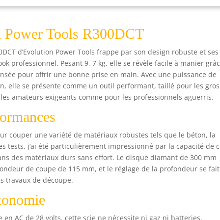
lève la lame du sol PROFONDEUR DE COUPE - Profondeur de
pe maximale de 115 mm GRANDE GARDE LAME - Conçue pour
ux couvrir la lame et vous protéger des débris FREIN DE LAME
on Power Tools R300DCT
CTRIQUE - Arrête la lame en quelques secondes, réduisant ainsi
risque d'accident.
300DCT d’Evolution Power Tools frappe par son design robuste et ses
ook professionnel. Pesant 9, 7 kg, elle se révèle facile à manier grâ
nsée pour offrir une bonne prise en main. Avec une puissance de
n, elle se présente comme un outil performant, taillé pour les gros
r les amateurs exigeants comme pour les professionnels aguerris.
rformances
r couper une variété de matériaux robustes tels que le béton, la
es tests, j’ai été particulièrement impressionné par la capacité de c
 dans des matériaux durs sans effort. Le disque diamant de 300 mm
fondeur de coupe de 115 mm, et le réglage de la profondeur se fait
les travaux de découpe.
utonomie
en AC de 28 volts, cette scie ne nécessite ni gaz ni batteries,