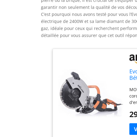
pierre ou la brique, il est crucial de s’équipe
garantir non seulement la qualité de vos décou
C’est pourquoi nous avons testé pour vous l’E
électrique de 2400W et sa lame diamant de 300
gaz, idéale pour ceux qui recherchent performa
détaillée pour vous assurer que cet outil répo
Ev
Bét
él
MOT
Di
cor
d'e
gar
29
fab
cou
bét
les