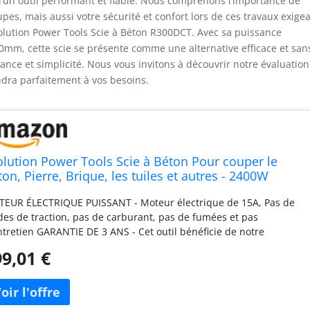
r d’un outil performant et fiable. Nous comprenons l’importance de
pes, mais aussi votre sécurité et confort lors de ces travaux exigea
volution Power Tools Scie à Béton R300DCT. Avec sa puissance
mm, cette scie se présente comme une alternative efficace et san
nce et simplicité. Nous vous invitons à découvrir notre évaluation
ndra parfaitement à vos besoins.
olution Power Tools Scie à Béton Pour couper le
on, Pierre, Brique, les tuiles et autres - 2400W
ectrique, pas de Gaz, 115mm de Coupe, avec Lame
EUR ÉLECTRIQUE PUISSANT - Moteur électrique de 15A, Pas de
amant 300mm - R300DCT
des de traction, pas de carburant, pas de fumées et pas
ntretien GARANTIE DE 3 ANS - Cet outil bénéficie de notre
antie de 3 ans, la meilleure de sa catégorie, offerte par le
9,01 €
ricant LAME INCLUSE - Lame diamantée incluse, conçue pour
per la maçonnerie, la brique, les tuiles, les pavés, la pierre, le
on et le béton armé PLATEAU DE CHARIOT ROULANT - Il élimine
 contraintes liées aux coupes de faible hauteur, protège l'outil et