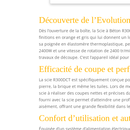
sou
cou
mie
Découverte de l’Evoluti
ELE
le 
Dès l’ouverture de la boîte, la Scie à Béton R
finitions en orange et gris qui lui donnent un l
sa poignée en élastomère thermoplastique, pe
2400W et une vitesse de rotation de 2400 tr/mi
travaux de découpe. C’est l’appareil idéal pou
Efficacité de coupe et pe
La scie R300DCT est spécifiquement conçue pou
pierre, la brique et même les tuiles. Lors de m
scie à réaliser des coupes nettes et précises
fourni avec la scie permet d’atteindre une pro
aisément, offrant une grande flexibilité dans 
Confort d’utilisation et a
Équipée d’un système d’alimentation électrique 