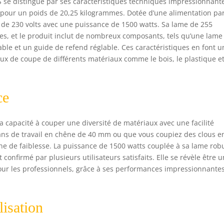
-S se distingue par ses caractéristiques techniques impressionnant
inal et le rail, guide d'angle et pousseur de matériau
m pour un poids de 20,25 kilogrammes. Dotée d’une alimentation pa
n de 230 volts avec une puissance de 1500 watts. Sa lame de 255
es, et le produit inclut de nombreux composants, tels qu’une lame
able et un guide de refend réglable. Ces caractéristiques en font u
vaux de coupe de différents matériaux comme le bois, le plastique et
ce
sa capacité à couper une diversité de matériaux avec une facilité
lans de travail en chêne de 40 mm ou que vous coupiez des clous e
gne de faiblesse. La puissance de 1500 watts couplée à sa lame rob
 confirmé par plusieurs utilisateurs satisfaits. Elle se révèle être u
our les professionnels, grâce à ses performances impressionnantes
lisation