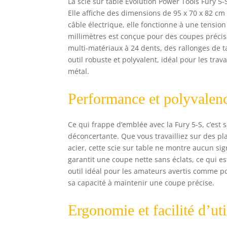
La scie sur table Evolution Power Tools Fury 5
parallèle pour le guide longitud
Elle affiche des dimensions de 95 x 70 x 82 c
câble électrique, elle fonctionne à une tensio
millimètres est conçue pour des coupes précis
multi-matériaux à 24 dents, des rallonges de t
outil robuste et polyvalent, idéal pour les tra
métal.
Performance et polyvalen
Ce qui frappe d’emblée avec la Fury 5-S, c’est 
déconcertante. Que vous travailliez sur des p
acier, cette scie sur table ne montre aucun si
garantit une coupe nette sans éclats, ce qui est
outil idéal pour les amateurs avertis comme p
sa capacité à maintenir une coupe précise.
Ergonomie et facilité d’uti