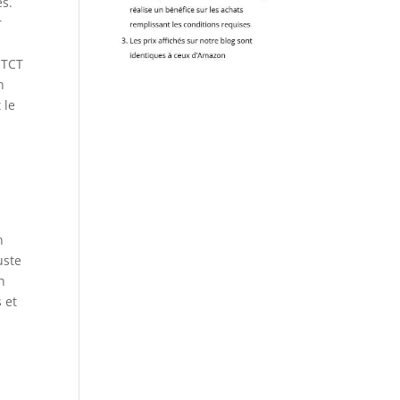
es.
r
 TCT
n
 le
n
uste
n
 et