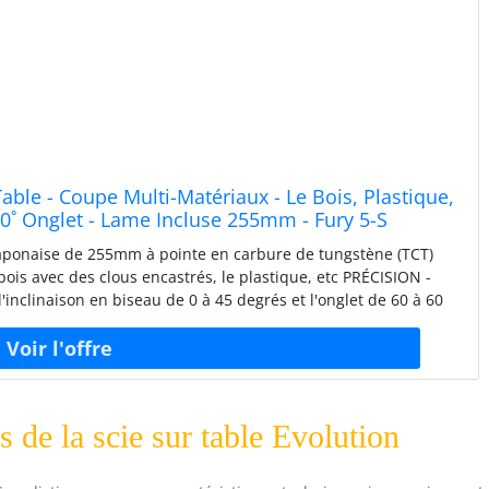
able - Coupe Multi-Matériaux - Le Bois, Plastique,
60˚ Onglet - Lame Incluse 255mm - Fury 5-S
ponaise de 255mm à pointe en carbure de tungstène (TCT)
 bois avec des clous encastrés, le plastique, etc PRÉCISION -
l'inclinaison en biseau de 0 à 45 degrés et l'onglet de 60 à 60
pe courants, pour des coupes précises à chaque fois GARANTIE
rantie incluse et technologie Power Protect PUISSANT - la boîte
imisés de 1500 W augmentent la durée de vie du moteur et des
e variété de matériaux PORTABLE - facile à ranger, rapide à
nsporter - parfait pour le bricoleur amateur ou l'équipe de
s de la scie sur table Evolution
E - La capacité de coupe en biseau jusqu'à 45° et en onglet
sion et facilité. La profondeur de la lame peut être réglée sur
RISTIQUES - Ports anti-poussière intégrés, guide de mesure