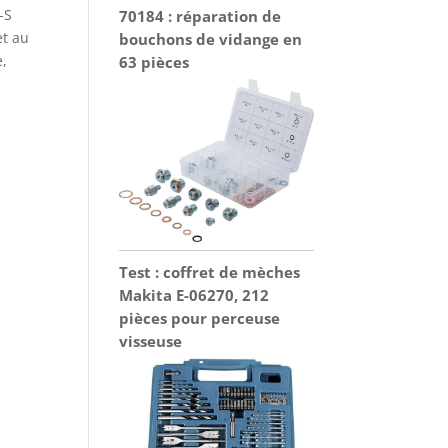
-S
70184 : réparation de
et au
bouchons de vidange en
e,
63 pièces
Test : coffret de mèches
Makita E-06270, 212
pièces pour perceuse
visseuse