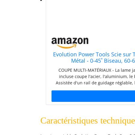
Evolution Power Tools Scie sur T
Métal - 0-45˚ Biseau, 60-
COUPE MULTI-MATÉRIAUX - La lame ja
incluse coupe l'acier, l'aluminium, le
Assistée d'un rail de guidage réglable, 
degrés couvrent tous les angles de cou
- 3 ans, la meilleure de sa catégorie, ga
de vitesses et le système de lames opt
lames pour couper facilement une grand
monter ou à démonter et simple à tra
Caractéristiques technique
construction sur le chantier RÉGLABL
jusqu'à 60° peut être ajustée avec préci
une plage de 80 mm de hauteur CARACTÉ