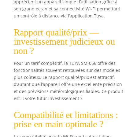
apprécient un appareil simple d’utilisation grâce à
suite] - Mesure température
son grand écran et sa connectivité Wi-Fi permettant
intérieure avec indice de confort,
un contrôle à distance via l’application Tuya.
Mesures températures mini &
maxi, Affichage des températures
Rapport qualité/prix —
en °C ou °F, Mesure taux humidité
: 1% à 99%RH, Mesures
investissement judicieux ou
températures intérieures : -10 à
non ?
+50°C, Mesures températures
extérieures : -40 à +70°C,
Enregistrement des températures
Pour un tarif compétitif, la TUYA SM-056 offre des
et humidités intérieure/extérieure.
fonctionnalités souvent retrouvées sur des modèles
[Contenu & garantie] - Station
plus coûteux. Le rapport qualité/prix est attractif,
météo x1, Adaptateur secteur x1,
d’autant que l’appareil offre une excellente précision
Sonde termpérature extérieure x1,
et des prévisions météorologiques fiables. Ce produit
Notice d’utilisation x1 Sa durée de
est-il votre futur investissement ?
garantie est de 2 ans. Support
technique en France.
Compatibilité et limitations :
prise en main optimale ?
La compatibilité avec le Wi-Fi rend cette station