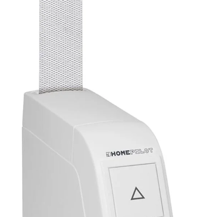
garantit des données fiables sans connexion
filaire. Son pluviomètre et sa girouette,
parfaitement étanches, s'installent facilement au
jardin, sur le balcon ou en toiture 【Alertes
Intelligentes et Utilisation Professionnelle】Cette
station meteo professionnelle permet de
paramétrer des alertes de valeurs maximales et
minimales, et de créer des alertes personnalisées
pour les vents forts, les fortes pluies, les
températures extrêmes, l'humidité et les rayons
UV. Vous êtes ainsi paré(e) aux intempéries. Sa
structure robuste et durable, conçue pour une
utilisation extérieure, résiste aux vents violents et
aux fortes pluies, ce qui la rend idéale pour les
maisons, les jardins, les fermes et autres
environnements similaires, à l'abri des
intempéries et des variations saisonnières 【4
Niveaux de Luminosité + 2 Options D’installation】
Cette station météo propose quatre niveaux de
luminosité réglables pour s'adapter à différentes
conditions d'éclairage ambiant. L'unité principale
peut être fixée au mur ou posée sur un bureau.
Son design fin et élégant se distingue par une
interface claire et attrayante. Elle répond non
seulement aux besoins d'information complets
des passionnés de météo, mais constitue
également un choix élégant et indispensable pour
tout intérieur