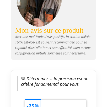
intérieure avec indice de
confort, Mesures températures
mini & maxi, Affichage des
températures en °C ou °F,
Mesure taux humidité : 1% à
99%RH, Mesures températures
Mon avis sur ce produit
intérieures : -10 à +50°C,
Mesures températures
Avec une multitude d’avis positifs, la station météo
extérieures : -40 à +70°C,
TUYA SM-056 est souvent recommandée pour sa
Enregistrement des
rapidité d’installation et son efficacité, bien qu’une
températures et humidités
configuration initiale soigneuse soit nécessaire.
intérieure/extérieure. [Contenu
& garantie] - Station météo x1,
Adaptateur secteur x1, Sonde
termpérature extérieure x1,
Notice d’utilisation x1 Sa durée
💬
Déterminez si la précision est un
de garantie est de 2 ans.
critère fondamental pour vous.
Support technique en France.
-25%