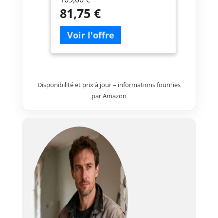
informations de température et
81,75 €
d'humidité. La station pourra
être posée ou fixée au mur. Elle
pourra également être
alimentée par pile ou avec
l'adaptateur secteur fourni.
[Données technique] -
Connexion Wi-Fi 2.4GHZ,
Disponibilité et prix à jour – informations fournies
Application : Tuya, 4 jours de
prévision météo, 4 alarmes,
par Amazon
Levée et couché du soleil, Phase
de la lune, Dimensions (Station :
373x228x29.7 mm/Ecran :
341x192mm/Sonde :
97x50x32mm), Alimentations
(Station : Adaptateur secteur
DC5V/1A (Avec Wi-Fi) ou 4 piles
1.5V de type AA (Sans Wi-Fi) non
fourni/Sonde : 2 piles 1.5V de
type AA) [Données technique
suite] - Mesure température