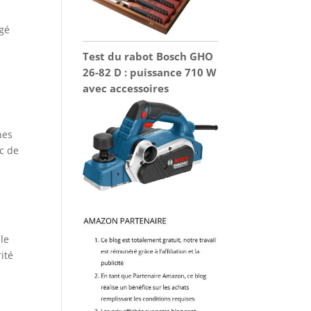
ngé
Test du rabot Bosch GHO
26-82 D : puissance 710 W
avec accessoires
nes
c de
ble
ité