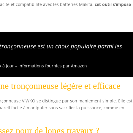
icacité et compatibilité avec les batteries Makita,
cet outil s’impose
tronçonneuse est un choix populaire parmi les
ix à jour – informations fournies par Amazon
une tronçonneuse légère et efficace
ronçonneuse VIWKO se distingue par son maniement simple. Elle est
pareil facile à manipuler sans sacrifier la puissance, comme en
ssez pour de longs travaux ?