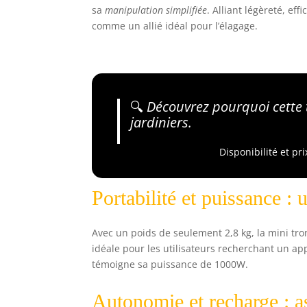
sa
manipulation simplifiée
. Alliant légèreté, eff
comme un allié idéal pour l’élagage.
🔍
Découvrez pourquoi cette 
jardiniers.
Disponibilité et pr
Portabilité et puissance : 
Avec un poids de seulement 2,8 kg, la mini t
idéale pour les utilisateurs recherchant un ap
témoigne sa puissance de 1000W.
Autonomie et recharge : a