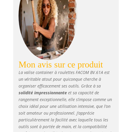
outils et
accessoires
Rangement
ordonné : les 2
pages intercalaires
sont efficaces pour
les pinces ou les
tournevis. La
grande soute est
pratique pour
Mon avis sur ce produit
placer les outils de
La valise container à roulettes FACOM BV.61A est
grandes
un véritable atout pour quiconque cherche à
dimensions, et les
3 boîtes de
organiser efficacement ses outils. Grâce à sa
rangement servent
solidité impressionnante
et sa capacité de
à stocker les
rangement exceptionnelle, elle s’impose comme un
petites pièces
choix idéal pour une utilisation intensive, que l’on
Sécurité :
soit amateur ou professionnel. J’apprécie
l’utilisateur
particulièrement la facilité avec laquelle tous les
dispose de
outils sont à portée de main, et la compatibilité
serrures de sûreté