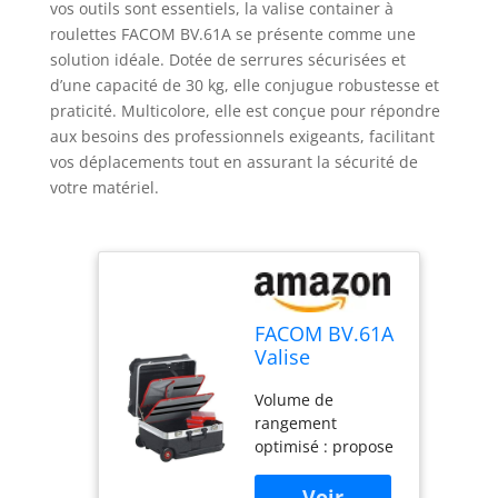
vos outils sont essentiels, la valise container à
roulettes FACOM BV.61A se présente comme une
solution idéale. Dotée de serrures sécurisées et
d’une capacité de 30 kg, elle conjugue robustesse et
praticité. Multicolore, elle est conçue pour répondre
aux besoins des professionnels exigeants, facilitant
vos déplacements tout en assurant la sécurité de
votre matériel.
FACOM BV.61A
Valise
container à
Volume de
roulettes
rangement
serrures,
optimisé : propose
Multicolore, 30
un espace
kg
intérieur de