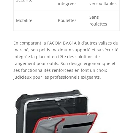
amovibles évitent
intégrées
verrouillables
l’éparpillement des
outils à l’intérieur
Sans
Mobilité
Roulettes
de la valise
roulettes
En comparant la FACOM BV.61A à d’autres valises du
marché, son poids maximum supporté et sa sécurité
intégrée la placent en tête des solutions de
rangement pour outils. Son design ergonomique et
ses fonctionnalités renforcées en font un choix
judicieux pour les professionnels exigeants.