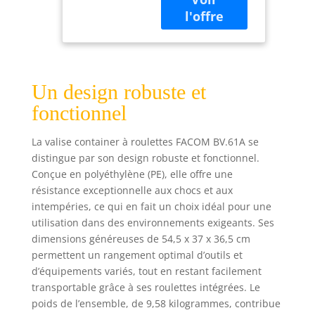
grande capacité,
supportant une
charge jusqu’à 30
kg, 2 porte-outils
amovibles avec
sangles de
Un design robuste et
maintien et 3
fonctionnel
boîtes de
rangement, pour
La valise container à roulettes FACOM BV.61A se
une meilleure
distingue par son design robuste et fonctionnel.
organisation des
Conçue en polyéthylène (PE), elle offre une
outils et
accessoires
résistance exceptionnelle aux chocs et aux
Rangement
intempéries, ce qui en fait un choix idéal pour une
ordonné : les 2
utilisation dans des environnements exigeants. Ses
pages intercalaires
dimensions généreuses de 54,5 x 37 x 36,5 cm
sont efficaces pour
permettent un rangement optimal d’outils et
les pinces ou les
d’équipements variés, tout en restant facilement
tournevis. La
transportable grâce à ses roulettes intégrées. Le
grande soute est
poids de l’ensemble, de 9,58 kilogrammes, contribue
pratique pour