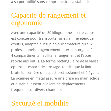
à sa portabilité sans compromettre sa stabilité.
placer les outils de
grandes
dimensions, et les
Capacité de rangement et
3 boîtes de
ergonomie
rangement servent
à stocker les
Avec une capacité de 30 kilogrammes, cette valise
petites pièces
est conçue pour transporter une gamme étendue
Sécurité :
d’outils, adaptée aussi bien aux amateurs qu’aux
l’utilisateur
dispose de
professionnels. L’agencement intérieur, organisé en
serrures de sûreté
4 compartiments, facilite le rangement et l’accès
par clés pour
rapide aux outils. La forme rectangulaire de la valise
mettre les
optimise l’espace de stockage, tandis que la finition
équipements et les
brute lui confère un aspect professionnel et élégant.
outils à l’abri des
La poignée en métal assure une prise en main solide
accès non
et durable, essentielle lors de déplacements
autorisés, avec 20
fréquents sur divers chantiers.
numéros de
serrures
Sécurité et mobilité
différentes
disponibles sur