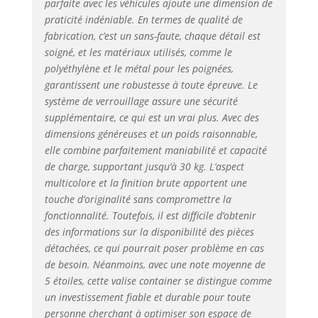
parfaite avec les véhicules ajoute une dimension de
par clés pour
praticité indéniable. En termes de qualité de
mettre les
fabrication, c’est un sans-faute, chaque détail est
équipements et les
soigné, et les matériaux utilisés, comme le
outils à l’abri des
accès non
polyéthylène et le métal pour les poignées,
autorisés, avec 20
garantissent une robustesse à toute épreuve. Le
numéros de
système de verrouillage assure une sécurité
serrures
supplémentaire, ce qui est un vrai plus. Avec des
différentes
dimensions généreuses et un poids raisonnable,
disponibles sur
elle combine parfaitement maniabilité et capacité
commande
de charge, supportant jusqu’à 30 kg. L’aspect
spéciale
multicolore et la finition brute apportent une
Robustesse et
touche d’originalité sans compromettre la
durabilité : sa
fonctionnalité. Toutefois, il est difficile d’obtenir
conception bien
pensée en
des informations sur la disponibilité des pièces
polyéthylène de
détachées, ce qui pourrait poser problème en cas
haute densité,
de besoin. Néanmoins, avec une note moyenne de
avec des renforts
5 étoiles, cette valise container se distingue comme
de protections et
un investissement fiable et durable pour toute
des roues
personne cherchant à optimiser son espace de