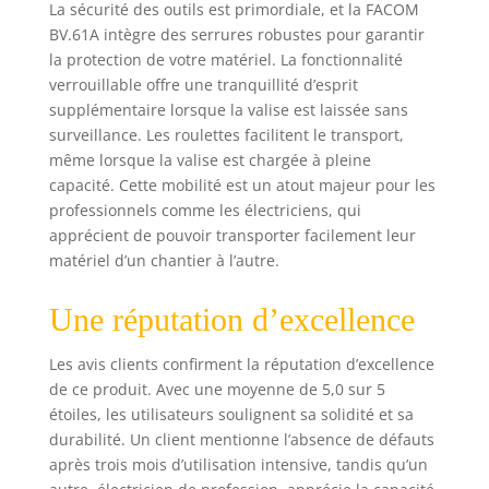
commande
La sécurité des outils est primordiale, et la FACOM
spéciale
BV.61A intègre des serrures robustes pour garantir
Robustesse et
la protection de votre matériel. La fonctionnalité
durabilité : sa
verrouillable offre une tranquillité d’esprit
conception bien
supplémentaire lorsque la valise est laissée sans
pensée en
surveillance. Les roulettes facilitent le transport,
polyéthylène de
même lorsque la valise est chargée à pleine
haute densité,
capacité. Cette mobilité est un atout majeur pour les
avec des renforts
de protections et
professionnels comme les électriciens, qui
des roues
apprécient de pouvoir transporter facilement leur
robustes,
matériel d’un chantier à l’autre.
garantissent une
résistance élevée
Une réputation d’excellence
aux conditions
difficiles dans les
Les avis clients confirment la réputation d’excellence
chantiers et une
de ce produit. Avec une moyenne de 5,0 sur 5
meilleure durée de
étoiles, les utilisateurs soulignent sa solidité et sa
vie 2 solutions de
portage : la valise
durabilité. Un client mentionne l’absence de défauts
bénéficie de roues
après trois mois d’utilisation intensive, tandis qu’un
robustes et d’une