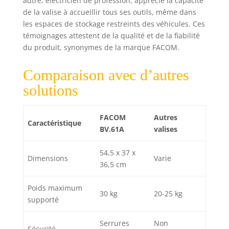
autre, électricien de profession, apprécie la capacité
poignée
de la valise à accueillir tous ses outils, même dans
télescopique
les espaces de stockage restreints des véhicules. Ces
repliable, pour
témoignages attestent de la qualité et de la fiabilité
rouler la valise
du produit, synonymes de la marque FACOM.
avec le maximum
de confort, même
Comparaison avec d’autres
si elle est pleine à
craquer. Elle peut
solutions
également être
portée à la main
avec sa poignée de
FACOM
Autres
Caractéristique
préhension
BV.61A
valises
Praticité : la valise
possède des plots
54,5 x 37 x
Dimensions
Varie
de stabilité pour
36,5 cm
une meilleure
répartition des
Poids maximum
charges. Les
30 kg
20-25 kg
supporté
sangles de
maintiens des
Serrures
Non
pages intercalaires
Sécurité