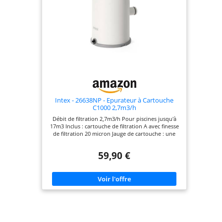
Intex - 26638NP - Epurateur à Cartouche
C1000 2,7m3/h
Débit de filtration 2,7m3/h Pour piscines jusqu'à
17m3 Inclus : cartouche de filtration A avec finesse
de filtration 20 micron Jauge de cartouche : une
pastille de couleur indique le niveau
d'encrassement de la cartouche (vert, jaune,
59,90 €
rouge) Technologie Hydro Aeration pour une
meilleure qualité de l'eau : améliore l'oxygénation
de l'eau, augmente les ions négatifs et réduit les
résidus à la surface pour une eau plus équilibrée