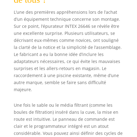
Graphite Frame
Tuyaux
L’une des premières appréhensions lors de l’achat
d'épuration : 38
d’un équipement technique concerne son montage.
mm, pour les
Sur ce point, l’épurateur INTEX 26646 se révèle être
piscines avec
une excellente surprise. Plusieurs utilisateurs, se
connexions
d'entrée et de
décrivant eux-mêmes comme novices, ont souligné
sortie de 32 mm, 2
la clarté de la notice et la simplicité de l’assemblage.
adaptateurs de
Le fabricant a eu la bonne idée d’inclure les
type B sont
adaptateurs nécessaires, ce qui évite les mauvaises
nécessaires
surprises et les allers-retours en magasin. Le
(vendus
raccordement à une piscine existante, même d’une
séparément)
autre marque, semble se faire sans difficulté
Nouveau panneau
majeure.
numérique avec
option de
programmation,
Une fois le sable ou le média filtrant (comme les
verrouillage et
boules de filtration) inséré dans la cuve, la mise en
déverrouillage,
route est intuitive. Le panneau de commande est
pré-filtre extérieur
clair et le programmateur intégré est un atout
et 6 programmes
considérable. Vous pouvez ainsi définir des cycles de
de