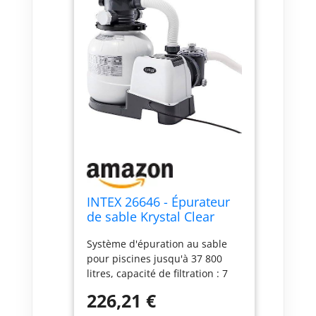
INTEX 26646 - Épurateur
de sable Krystal Clear
7900 l/h, pour piscines
Système d'épuration au sable
démontables jusqu'à 37
pour piscines jusqu'à 37 800
800 l, 6 fonctions et
litres, capacité de filtration : 7
système de verrouillage
900 l/h, intègre le système
226,21 €
Hydro Aeration System de Intex