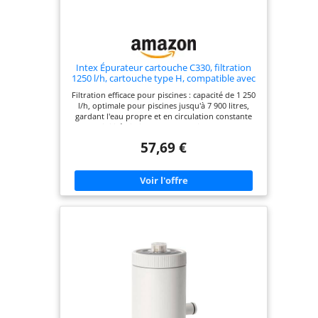
Intex Épurateur cartouche C330, filtration
1250 l/h, cartouche type H, compatible avec
piscines jusqu'à 7 900 L, technologie Hydro
Filtration efficace pour piscines : capacité de 1 250
Aeration, installation facile (55274)
l/h, optimale pour piscines jusqu'à 7 900 litres,
gardant l'eau propre et en circulation constante
Compatibilité piscine INTEX : convient pour Small
Frame (300 x 200 cm), Easy Set (305 x 76 cm), Metal
57,69 €
Frame (Ø305 cm) et Prism Frame circulaire (Ø305
cm) avec connexions de Ø32 mm (adaptateurs
disponibles pour Ø38 mm -non inclus) Système de
cartouche haute performance : filtre de type H
amélioré avec plus de plis et papier plus épais
pour retenir plus d'impuretés ; facile à changer et
à nettoyer Installation simple et rapide : se
connecte avec des tuyaux de Ø32 mm (inclus) aux
buses d'entrée et de sortie de l'eau ; prise
européenne 220-240 V pour une utilisation sûre
Technologie Hydro Aeration pour une meilleure
qualité de l'eau : améliore l'oxygénation de l'eau,
augmente les ions négatifs et réduit les résidus à
la surface pour une eau plus équilibrée