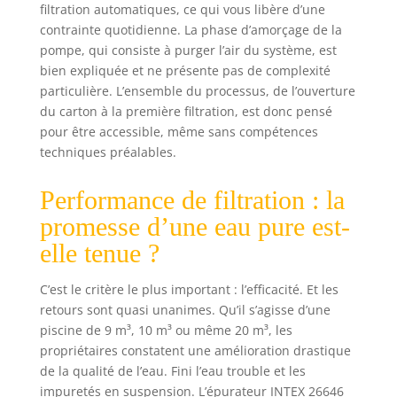
filtration automatiques, ce qui vous libère d’une
fonctionnement,
contrainte quotidienne. La phase d’amorçage de la
puissance moteur
pompe, qui consiste à purger l’air du système, est
0,25 HP Réservoir
bien expliquée et ne présente pas de complexité
de 25,4 cm de
diamètre, capacité
particulière. L’ensemble du processus, de l’ouverture
: 23 kg de sable de
du carton à la première filtration, est donc pensé
silice nº20 ou 16
pour être accessible, même sans compétences
kg de sable de
techniques préalables.
verre (non inclus),
nécessite 1 sac de
Performance de filtration : la
25 kg de sable de
promesse d’une eau pure est-
verre
elle tenue ?
C’est le critère le plus important : l’efficacité. Et les
retours sont quasi unanimes. Qu’il s’agisse d’une
piscine de 9 m³, 10 m³ ou même 20 m³, les
propriétaires constatent une amélioration drastique
de la qualité de l’eau. Fini l’eau trouble et les
impuretés en suspension. L’épurateur INTEX 26646