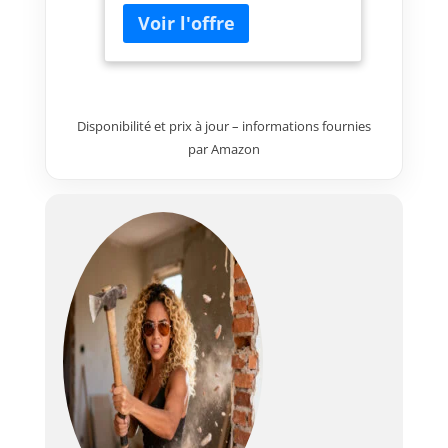
Compatible avec les piscines
amovibles Intex gamme EASY
Set, Metal Frame, Prisma Frame,
Ultra Frame et Graphite Frame
Tuyaux d'épuration : 38 mm,
pour les piscines avec
Disponibilité et prix à jour – informations fournies
connexions d'entrée et de sortie
par Amazon
de 32 mm, 2 adaptateurs de
type B sont nécessaires (vendus
séparément) Nouveau panneau
numérique avec option de
programmation, verrouillage et
déverrouillage, pré-filtre
extérieur et 6 programmes de
fonctionnement, puissance
moteur 0,25 HP Réservoir de
25,4 cm de diamètre, capacité :
23 kg de sable de silice nº20 ou
16 kg de sable de verre (non
inclus), nécessite 1 sac de 25 kg
de sable de verre