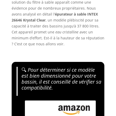
solution du filtre à sable apparaît comme une
évidence pour de nombreux propriétaires. Nous
avons analysé en détail l’
épurateur à sable INTEX
26646 Krystal Clear
, un modèle plébiscité pour sa
capacité à traiter des bassins jusqu’à 37 800 litres.
Cet appareil promet une
eau cristalline
avec un
minimum d’effort. Est-il à la hauteur de sa réputation
? C’est ce que nous allons voir.
🔍
Pour déterminer si ce modèle
est bien dimensionné pour votre
bassin, il est conseillé de vérifier sa
compatibilité.