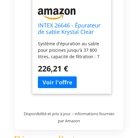
INTEX 26646 - Épurateur
de sable Krystal Clear
7900 l/h, pour piscines
Système d'épuration au sable
démontables jusqu'à 37
pour piscines jusqu'à 37 800
800 l, 6 fonctions et
litres, capacité de filtration : 7
système de verrouillage
900 l/h, intègre le système
226,21 €
Hydro Aeration System de Intex
Compatible avec les piscines
amovibles Intex gamme EASY
Set, Metal Frame, Prisma Frame,
Ultra Frame et Graphite Frame
Tuyaux d'épuration : 38 mm,
pour les piscines avec
Disponibilité et prix à jour – informations fournies
connexions d'entrée et de sortie
par Amazon
de 32 mm, 2 adaptateurs de
type B sont nécessaires (vendus
séparément) Nouveau panneau