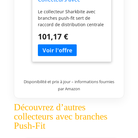
branches Push-Fit
Le collecteur Sharkbite avec
branches push-fit sert de
raccord de distribution centrale
avec différents ports de sortie
101,17 €
pour alimenter plusieurs lignes
d'eau. Ils éliminent les
connexions supplémentaires et
sont particulièrement utiles
dans les zones où l'eau est
concentrée comme les salles de
bains et les cuisines Le design
Disponibilité et prix à jour – informations fournies
push-to-connect rend
par Amazon
l'installation beaucoup plus
rapide et plus facile, et est
compatible avec toute
Découvrez d’autres
combinaison de tuyaux en
collecteurs avec branches
cuivre, PEX, CPVC ou PE-RT.
Push-Fit