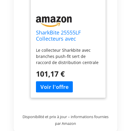
SharkBite 25555LF
Collecteurs avec
branches Push-Fit
Le collecteur Sharkbite avec
branches push-fit sert de
raccord de distribution centrale
avec différents ports de sortie
101,17 €
pour alimenter plusieurs lignes
d'eau. Ils éliminent les
connexions supplémentaires et
sont particulièrement utiles
dans les zones où l'eau est
concentrée comme les salles de
bains et les cuisines Le design
Disponibilité et prix à jour – informations fournies
push-to-connect rend
par Amazon
l'installation beaucoup plus
rapide et plus facile, et est