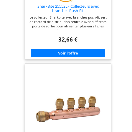
SharkBite 25552LF Collecteurs avec
branches Push-Fit
Le collecteur Sharkbite avec branches push-fit sert
de raccord de distribution centrale avec différents
ports de sortie pour alimenter plusieurs lignes
d'eau. Ils éliminent les connexions
supplémentaires et sont particulièrement utiles
32,66 €
dans les zones où l'eau est concentrée comme les
salles de bains et les cuisines Le design push-to-
connect rend l'installation beaucoup plus rapide
et plus facile, et est compatible avec toute
combinaison de tuyaux en cuivre, PEX, CPVC ou
PE-RT.