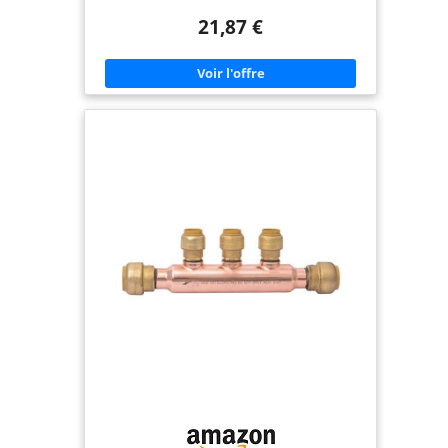
supplémentaires et sont particulièrement utiles
21,87 €
dans les zones où l'eau est concentrée comme les
salles de bains et les cuisines Le design push-to-
connect rend l'installation beaucoup plus rapide
et plus facile, et est compatible avec toute
combinaison de tuyaux en cuivre, PEX, CPVC ou
PE-RT.