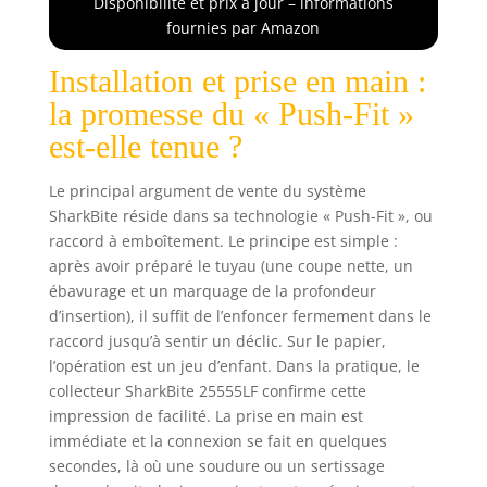
Disponibilité et prix à jour – informations
connexions
fournies par Amazon
supplémentaires
et sont
Installation et prise en main :
particulièrement
la promesse du « Push-Fit »
utiles dans les
zones où l'eau est
est-elle tenue ?
concentrée
comme les salles
Le principal argument de vente du système
de bains et les
SharkBite réside dans sa technologie « Push-Fit », ou
cuisines Le design
raccord à emboîtement. Le principe est simple :
push-to-connect
après avoir préparé le tuyau (une coupe nette, un
rend l'installation
beaucoup plus
ébavurage et un marquage de la profondeur
rapide et plus
d’insertion), il suffit de l’enfoncer fermement dans le
facile, et est
raccord jusqu’à sentir un déclic. Sur le papier,
compatible avec
l’opération est un jeu d’enfant. Dans la pratique, le
toute combinaison
collecteur SharkBite 25555LF confirme cette
de tuyaux en
impression de facilité. La prise en main est
cuivre, PEX, CPVC
immédiate et la connexion se fait en quelques
ou PE-RT.
secondes, là où une soudure ou un sertissage