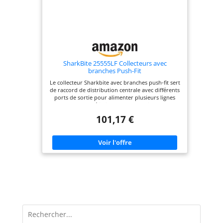
SharkBite 25555LF Collecteurs avec
branches Push-Fit
Le collecteur Sharkbite avec branches push-fit sert
de raccord de distribution centrale avec différents
ports de sortie pour alimenter plusieurs lignes
d'eau. Ils éliminent les connexions
supplémentaires et sont particulièrement utiles
101,17 €
dans les zones où l'eau est concentrée comme les
salles de bains et les cuisines Le design push-to-
connect rend l'installation beaucoup plus rapide
et plus facile, et est compatible avec toute
combinaison de tuyaux en cuivre, PEX, CPVC ou
PE-RT.