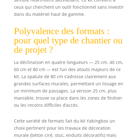
capuchon à vis,
ceux qui cherchent un outil fonctionnel sans investir
pour une
dans du matériel haut de gamme.
application stable
et sans
Polyvalence des formats :
vacillement, pour
atteindre
pour quel type de chantier ou
facilement même
de projet ?
plus loin en haut.
Convient pour les
La déclinaison en quatre longueurs — 25 cm, 40 cm,
mastics, la
60 cm et 80 cm — est l’un des atouts majeurs de ce
peinture, le
plâtre, le mastic,
kit. La spatule de 80 cm s’adresse clairement aux
le raclage, le
grandes surfaces murales, permettant un lissage en
mastic, le retrait
un minimum de passages. La version 25 cm, plus
du papier peint
maniable, trouve sa place dans les zones de finition
ou l'étanchéité.
ou les recoins difficiles d’accès.
【Matériaux de
haute qualité &
Cette variété de formats fait du kit Yabingbos un
emballage
choix pertinent pour les travaux de décoration
robuste】 : le
mastic de façade
murale (béton ciré, stuc, enduits décoratifs) mais