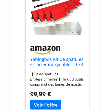
Yabingbos Kit de spatules
en acier inoxydable - 0,38
mm et 0,5 mm
【Kit de spatules
d'épaisseur - 80 cm / 60
professionnelles 】 le kit d'outils
cm / 40 cm / 25 cm - Pour
comprend des lames de mastic
grandes surfaces de
de 25 cm, 40 cm, 60 cm et 80
travail, décoration murale
99,99 €
cm. Il contient des lames de
et construction
mastic à bords arrondis de 0,38
mm et des lames tranchantes