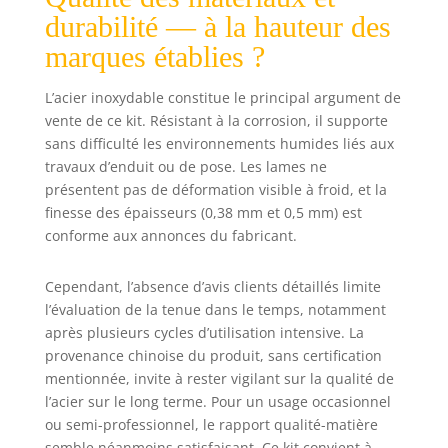
mastic. Par
durabilité — à la hauteur des
exemple : 25 cm
et 40 cm sont
marques établies ?
adaptés pour les
bords de fenêtre,
L’acier inoxydable constitue le principal argument de
les cadres de
vente de ce kit. Résistant à la corrosion, il supporte
porte, etc. Les 40
sans difficulté les environnements humides liés aux
cm et 60 cm sont
travaux d’enduit ou de pose. Les lames ne
parfaits pour les
présentent pas de déformation visible à froid, et la
petits piliers, les
bords, etc. 80 cm
finesse des épaisseurs (0,38 mm et 0,5 mm) est
est idéal pour les
conforme aux annonces du fabricant.
grandes surfaces.
【Poignée
Cependant, l’absence d’avis clients détaillés limite
télescopique
l’évaluation de la tenue dans le temps, notamment
flexible】 : le kit
après plusieurs cycles d’utilisation intensive. La
de mastic pour
provenance chinoise du produit, sans certification
cloison sèche est
mentionnée, invite à rester vigilant sur la qualité de
équipé d'un
manche
l’acier sur le long terme. Pour un usage occasionnel
extensible de 73,5
ou semi-professionnel, le rapport qualité-matière
à 128 cm et d'un
semble néanmoins satisfaisant. Ce kit convient à