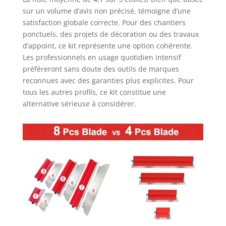
range facilement
sur un volume d’avis non précisé, témoigne d’une
après le travail.
【Applications
satisfaction globale correcte. Pour des chantiers
polyvalentes】: la
ponctuels, des projets de décoration ou des travaux
spatule de surface
d’appoint, ce kit représente une option cohérente.
est idéale pour
Les professionnels en usage quotidien intensif
lisser facilement
préféreront sans doute des outils de marques
les surfaces
reconnues avec des garanties plus explicites. Pour
plâtrées. Le kit de
tous les autres profils, ce kit constitue une
couteaux à mastic
alternative sérieuse à considérer.
en acier
inoxydable est
économique,
multifonctionnel
et facile à utiliser
pour le
remplissage,
l'étanchéité, le
plâtre, le mastic,
l'enlèvement de la
peinture et du
papier peint ainsi