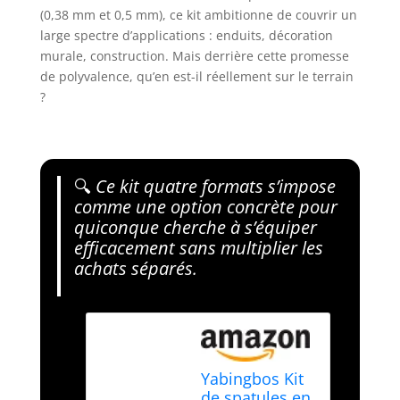
(0,38 mm et 0,5 mm), ce kit ambitionne de couvrir un
large spectre d’applications : enduits, décoration
murale, construction. Mais derrière cette promesse
de polyvalence, qu’en est-il réellement sur le terrain
?
🔍
Ce kit quatre formats s’impose
comme une option concrète pour
quiconque cherche à s’équiper
efficacement sans multiplier les
achats séparés.
Yabingbos Kit
de spatules en