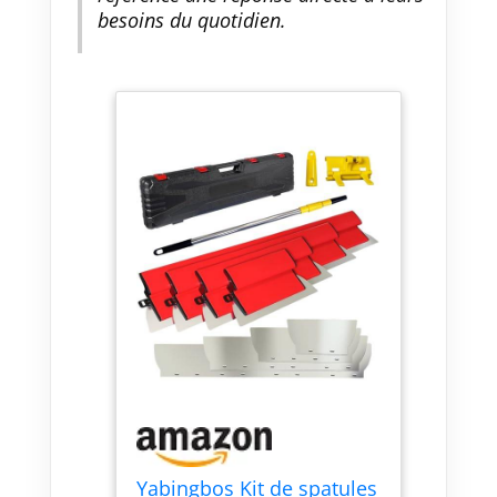
pour les mastics, les mastics, le
besoins du quotidien.
plâtre, le raclage, le retrait de la
peinture et du papier peint
ainsi que l'étanchéité. Avec son
emballage de haute qualité, il
se range facilement après le
travail. 【Applications
polyvalentes】: la spatule de
surface est idéale pour lisser
facilement les surfaces plâtrées.
Le kit de couteaux à mastic en
acier inoxydable est
économique, multifonctionnel et
facile à utiliser pour le
remplissage, l'étanchéité, le
plâtre, le mastic, l'enlèvement
de la peinture et du papier
peint ainsi que les travaux
d'étanchéité.
Yabingbos Kit de spatules