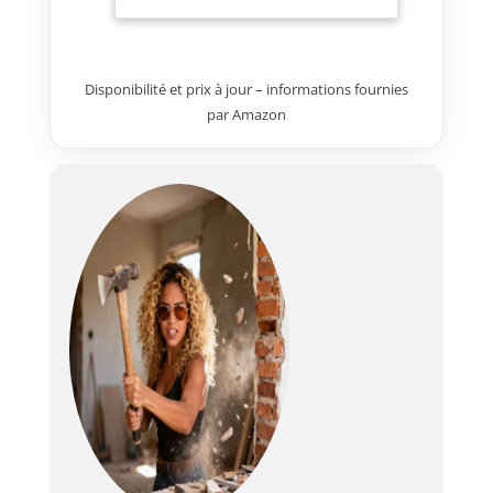
de 0,5 mm. Un remplacement
de lames pour chaque taille
vous offre plus de choix pour
différentes applications. 【Deux
Disponibilité et prix à jour – informations fournies
épaisseurs de lame et quatre
par Amazon
longueurs de lame】La lame de
0,5 mm d'épaisseur offre une
grande surface planifiée et est
idéale pour les chantiers avec
des exigences élevées en
matière de planète. La lame de
0,35 mm d'épaisseur assure une
surface lisse avec de petits
espaces et convient pour niveler
différentes surfaces de mastic.
Par exemple : 25 cm et 40 cm
sont adaptés pour les bords de
fenêtre, les cadres de porte, etc.
Les 40 cm et 60 cm sont parfaits
pour les petits piliers, les bords,
etc. 80 cm est idéal pour les
grandes surfaces. 【Poignée