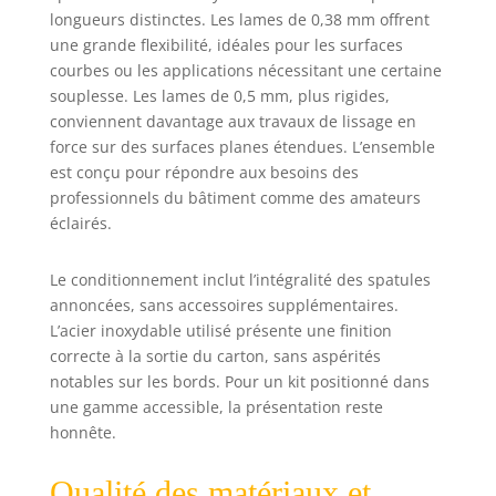
de lame et quatre
longueurs distinctes. Les lames de 0,38 mm offrent
longueurs de
une grande flexibilité, idéales pour les surfaces
lame】La lame de
courbes ou les applications nécessitant une certaine
0,5 mm
souplesse. Les lames de 0,5 mm, plus rigides,
d'épaisseur offre
conviennent davantage aux travaux de lissage en
une grande
force sur des surfaces planes étendues. L’ensemble
surface planifiée
et est idéale pour
est conçu pour répondre aux besoins des
les chantiers avec
professionnels du bâtiment comme des amateurs
des exigences
éclairés.
élevées en
matière de
Le conditionnement inclut l’intégralité des spatules
planète. La lame
annoncées, sans accessoires supplémentaires.
de 0,35 mm
L’acier inoxydable utilisé présente une finition
d'épaisseur
correcte à la sortie du carton, sans aspérités
assure une
surface lisse avec
notables sur les bords. Pour un kit positionné dans
de petits espaces
une gamme accessible, la présentation reste
et convient pour
honnête.
niveler différentes
surfaces de
Qualité des matériaux et