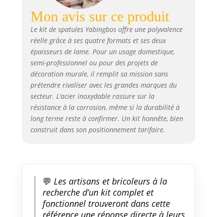
télescopique flexible】 : le kit de
Mon avis sur ce produit
mastic pour cloison sèche est
équipé d'un manche extensible
Le kit de spatules Yabingbos offre une polyvalence
de 73,5 à 128 cm et d'un
réelle grâce à ses quatre formats et ses deux
capuchon à vis, pour une
épaisseurs de lame. Pour un usage domestique,
application stable et sans
semi-professionnel ou pour des projets de
vacillement, pour atteindre
décoration murale, il remplit sa mission sans
facilement même plus loin en
prétendre rivaliser avec les grandes marques du
haut. Convient pour les mastics,
secteur. L’acier inoxydable rassure sur la
la peinture, le plâtre, le mastic,
résistance à la corrosion, même si la durabilité à
le raclage, le mastic, le retrait
long terme reste à confirmer. Un kit honnête, bien
du papier peint ou l'étanchéité.
【Matériaux de haute qualité &
construit dans son positionnement tarifaire.
emballage robuste】 : le mastic
de façade est fabriqué en
plastique ABS léger et en tôle
d'acier inoxydable de haute
💬
Les artisans et bricoleurs à la
qualité, flexible et
particulièrement résistant à
recherche d’un kit complet et
l'usure, pour une longue durée
fonctionnel trouveront dans cette
de vie lors du plâtrage. Idéal
référence une réponse directe à leurs