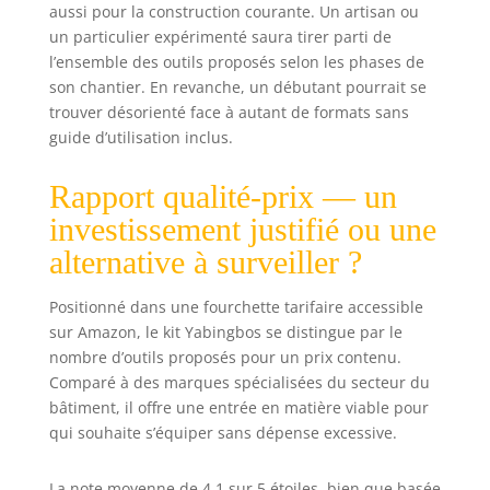
est fabriqué en
aussi pour la construction courante. Un artisan ou
plastique ABS
un particulier expérimenté saura tirer parti de
léger et en tôle
l’ensemble des outils proposés selon les phases de
d'acier inoxydable
son chantier. En revanche, un débutant pourrait se
de haute qualité,
trouver désorienté face à autant de formats sans
flexible et
guide d’utilisation inclus.
particulièrement
résistant à l'usure,
Rapport qualité-prix — un
pour une longue
durée de vie lors
investissement justifié ou une
du plâtrage. Idéal
alternative à surveiller ?
pour les mastics,
les mastics, le
Positionné dans une fourchette tarifaire accessible
plâtre, le raclage,
le retrait de la
sur Amazon, le kit Yabingbos se distingue par le
peinture et du
nombre d’outils proposés pour un prix contenu.
papier peint ainsi
Comparé à des marques spécialisées du secteur du
que l'étanchéité.
bâtiment, il offre une entrée en matière viable pour
Avec son
qui souhaite s’équiper sans dépense excessive.
emballage de
haute qualité, il se
La note moyenne de 4,1 sur 5 étoiles, bien que basée