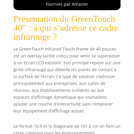
Coque en alliage d'aluminium avec
fournies par Amazon
une forte stabilité, un temps de
réponse rapide (moins de 10 MS).
Présentation du GreenTouch
Sans pilote, soutenir Plug and Play.
40″ : à qui s’adresse ce cadre
dessiner des courbes lisses et
précis, sans zone aveugle, points
infrarouge ?
d'arrêt, les points de jonction,
pause et d'autres phénomènes
Le GreenTouch Infrared Touch Frame de 40 pouces
indésirables.
est un overlay tactile conçu pour venir se superposer
à un écran LCD existant. Son principe repose sur une
grille infrarouge qui détecte les points de contact à
la surface de l’écran. Ce type de solution s’adresse
principalement aux entreprises, aux salles de
réunion, aux établissements scolaires ou aux
espaces d’affichage dynamique qui souhaitent
ajouter une couche d’interactivité sans remplacer
leur équipement d’affichage actuel.
Le format 16:9 et la diagonale de 101,6 cm en font un
choix cohérent pour les environnements