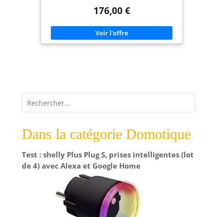
moniteur ou écran TV. Facile à installer,
176,00 €
intégration facile. Peut fonctionner avec les écrans
2K, 4K, 8K, mais pas pour les écrans incurvés. Doit
être utilisé avec un ordinateur, connexion USB.
Entièrement compatible avec Windows OS,
entièrement compatible avec le système Poly
Conference. Entreprises et écoles : tableau blanc
éducatif, machine tactile de conférence, machines
publicitaires, tables tactiles interactives, centre de
commande et salle de réunion, affichage
numérique, kiosque, expositions, machines
automatiques de vente au détail, machines de
caisse, express Pour les développeurs de produits,
Re-development Provide: SDK gratuit, support
C/C++. Protocoles : HID, TUIO, Flash.
Dans la catégorie Domotique
Test : shelly Plus Plug S, prises intelligentes (lot
de 4) avec Alexa et Google Home