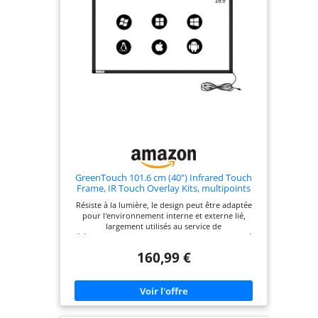
GreenTouch 101.6 cm (40") Infrared Touch
Frame, IR Touch Overlay Kits, multipoints
Infrarouge Tactile Cadre
Résiste à la lumière, le design peut être adaptée
pour l'environnement interne et externe lié,
largement utilisés au service de
télécommunications de la finance, de la publicité,
les industriels de contrôle, audit public, en libre
160,99 €
service, e-éducation, et les jeux, etc. Interface USB,
calibrage automatique intelligent, drive-free et ne
nécessite aucun entretien. Coque en alliage
d'aluminium avec une forte stabilité, un temps de
réponse rapide (moins de 10 MS). Sans pilote,
soutenir Plug and Play. dessiner des courbes lisses