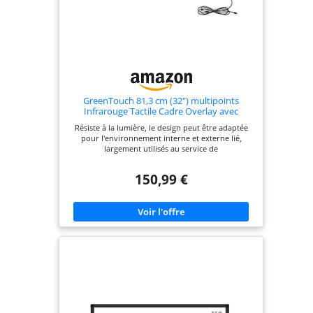
GreenTouch 81,3 cm (32") multipoints
Infrarouge Tactile Cadre Overlay avec
Interface USB pour Kiosques 32 in
Résiste à la lumière, le design peut être adaptée
pour l'environnement interne et externe lié,
largement utilisés au service de
télécommunications de la finance, de la publicité,
les industriels de contrôle, audit public, en libre
150,99 €
service, e-éducation, et les jeux, etc. Interface USB,
calibrage automatique intelligent, drive-free et ne
nécessite aucun entretien. Coque en alliage
d'aluminium avec une forte stabilité, un temps de
réponse rapide (moins de 10 MS). Sans pilote,
soutenir Plug and Play. dessiner des courbes lisses
et précis, sans zone aveugle, points d'arrêt, les
points de jonction, pause et d'autres phénomènes
indésirables.