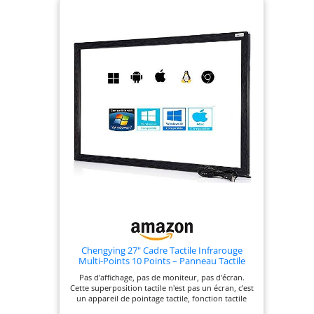
et précis, sans zone aveugle, points d'arrêt, les
points de jonction, pause et d'autres phénomènes
indésirables.
Chengying 27" Cadre Tactile Infrarouge
Multi-Points 10 Points – Panneau Tactile
Infrarouge 27 inch – Interface USB –
Pas d'affichage, pas de moniteur, pas d'écran.
Compatible HID (Pas d'affichage)
Cette superposition tactile n'est pas un écran, c'est
un appareil de pointage tactile, fonction tactile
uniquement. Doit être installé devant votre