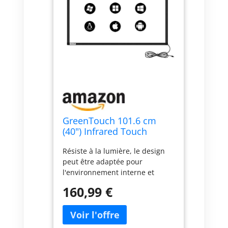
GreenTouch 101.6 cm
(40") Infrared Touch
Frame, IR Touch Overlay
Résiste à la lumière, le design
Kits, multipoints
peut être adaptée pour
Infrarouge Tactile Cadre
l'environnement interne et
externe lié, largement utilisés
160,99 €
au service de
télécommunications de la
finance, de la publicité, les
industriels de contrôle, audit