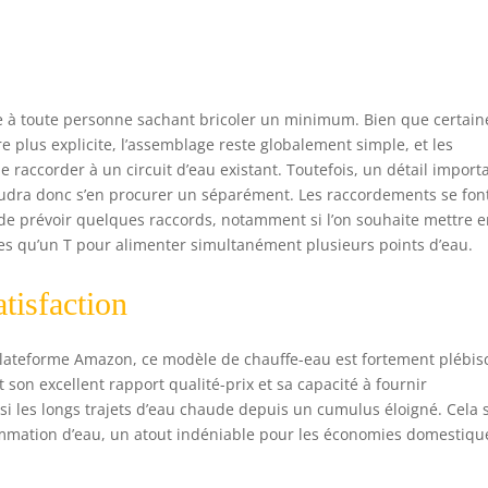
é
le à toute personne sachant bricoler un minimum. Bien que certain
e plus explicite, l’assemblage reste globalement simple, et les
 le raccorder à un circuit d’eau existant. Toutefois, un détail importa
audra donc s’en procurer un séparément. Les raccordements se fon
 de prévoir quelques raccords, notamment si l’on souhaite mettre 
les qu’un T pour alimenter simultanément plusieurs points d’eau.
atisfaction
plateforme Amazon, ce modèle de chauffe-eau est fortement plébisc
 son excellent rapport qualité-prix et sa capacité à fournir
si les longs trajets d’eau chaude depuis un cumulus éloigné. Cela 
ommation d’eau, un atout indéniable pour les économies domestiqu