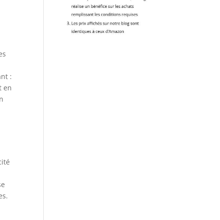
es
nt :
t en
en
ité
se
es.