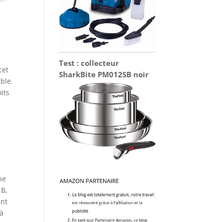
Test : collecteur
cet
SharkBite PM012SB noir
ble.
its
ne
 B,
int
 à