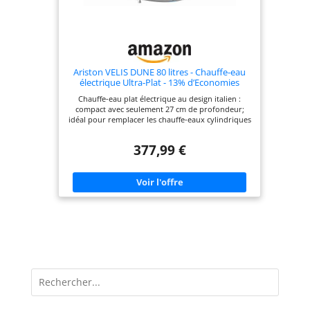
Ariston VELIS DUNE 80 litres - Chauffe-eau
électrique Ultra-Plat - 13% d’Economies
d’Energie - Conçu et fabriqué pour être
Chauffe-eau plat électrique au design italien :
installé en France.
compact avec seulement 27 cm de profondeur;
idéal pour remplacer les chauffe-eaux cylindriques
de 150L; installation verticale ou horizontale; style
épuré et élégant pour tous les intérieurs
377,99 €
Économies d’énergie Eco Evo : fonction intelligente
qui adapte la chauffe aux habitudes de
consommation; jusqu’à 15% d’économie d’énergie;
classe énergétique B, idéal pour foyers de 3 à 4
personnes Confort et rapidité : chauffe deux fois
plus rapide qu’un chauffe-eau traditionnel;
capacité de 80L offrant jusqu’à 196 litres d’eau
chaude à 40°C; temps de chauffe de 45 minutes
pour la première douche Durabilité et protection :
équipé d’anodes magnésium pour protéger la
cuve, résistances blindées émaillées adaptées aux
eaux peu calcaires; système anti-bactérien AG+
pour un confort sanitaire optimal Fiabilité et
garantie : conforme aux normes NF et CE; garantie
de 2 ans sur les pièces, main-d'œuvre et
déplacement, et 5 ans pour la cuve; design italien