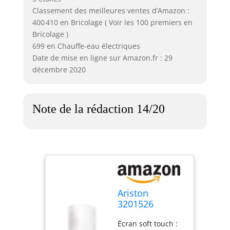
Classement des meilleures ventes d’Amazon :
400 410 en Bricolage ( Voir les 100 premiers en
Bricolage )
699 en Chauffe-eau électriques
Date de mise en ligne sur Amazon.fr : 29
décembre 2020
Note de la rédaction 14/20
Ariston
3201526
Chauffe-eau
Écran soft touch :
électrique, 80