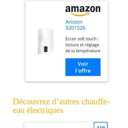
Ariston
3201526
Chauffe-eau
Écran soft touch :
électrique, 80
lecture et réglage
litres - vertical,
de la température
fabriqué pour
+ indication des
être installé en
douches
Italie
disponibles
Technologie Water
Plus : la
technologie
innovante permet
d'avoir jusqu'à 16
Découvrez d’autres chauffe-
% d'eau disponible
eau électriques
en plus
Technologie
Titanium : l'émail