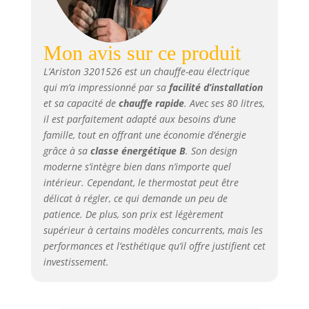
Fonction Eco Evo :
le système Eco Evo
par CoreTECH
permet
Mon avis sur ce produit
d'économiser de
L’Ariston 3201526 est un chauffe-eau électrique
l'énergie et de
qui m’a impressionné par sa
facilité d’installation
réduire jusqu'à 14
% les coûts des
et sa capacité de
chauffe rapide
. Avec ses 80 litres,
factures Plug and
il est parfaitement adapté aux besoins d’une
Play : câble et fiche
famille, tout en offrant une économie d’énergie
inclus Emballage
grâce à sa
classe énergétique B
. Son design
renforcé pour
moderne s’intègre bien dans n’importe quel
éviter les
intérieur. Cependant, le thermostat peut être
dommages
délicat à régler, ce qui demande un peu de
Garantie Ariston :
patience. De plus, son prix est légèrement
chaque produit de
supérieur à certains modèles concurrents, mais les
marque Ariston est
performances et l’esthétique qu’il offre justifient cet
rigoureusement
investissement.
testé en termes de
qualité, d'efficacité
et de sécurité