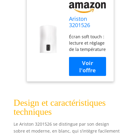
Ariston
3201526
Chauffe-eau
Écran soft touch :
électrique, 80
lecture et réglage
litres - vertical,
de la température
fabriqué pour
+ indication des
être installé en
douches
Italie
disponibles
Technologie Water
Plus : la
technologie
innovante permet
d'avoir jusqu'à 16
Design et caractéristiques
% d'eau disponible
techniques
en plus
Technologie
Le Ariston 3201526 se distingue par son design
Titanium : l'émail
sobre et moderne, en blanc, qui s’intègre facilement
exclusif au titane