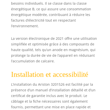
chaque produit de
besoins individuels. Il se classe dans la classe
marque Ariston est
énergétique B, ce qui assure une consommation
rigoureusement
énergétique modérée, contribuant à réduire les
testé en termes de
factures d’électricité tout en respectant
qualité, d'efficacité
l’environnement.
et de sécurité
La version électronique de 2021 offre une utilisation
simplifiée et optimisée grâce à des composants de
haute qualité, tels qu’un anode en magnésium, qui
prolonge la durée de vie de l’appareil en réduisant
l’accumulation de calcaire.
Installation et accessibilité
L’installation du Ariston 3201526 est facilité par la
présence d’un manuel d’installation détaillé et d’un
certificat de garantie inclus avec le produit. Le
câblage et la fiche nécessaires sont également
fournis, permettant une mise en place rapide et