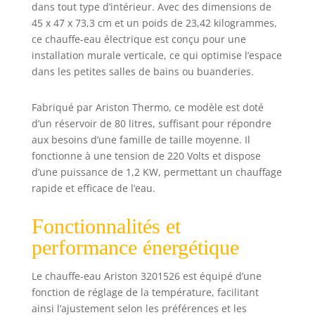
dans tout type d’intérieur. Avec des dimensions de
garantit une
protection efficace
45 x 47 x 73,3 cm et un poids de 23,42 kilogrammes,
contre la corrosion,
ce chauffe-eau électrique est conçu pour une
garantissant une
installation murale verticale, ce qui optimise l’espace
longue durée de
dans les petites salles de bains ou buanderies.
vie du chauffe-eau
Fonction Eco Evo :
Fabriqué par Ariston Thermo, ce modèle est doté
le système Eco Evo
d’un réservoir de 80 litres, suffisant pour répondre
par CoreTECH
aux besoins d’une famille de taille moyenne. Il
permet
d'économiser de
fonctionne à une tension de 220 Volts et dispose
l'énergie et de
d’une puissance de 1,2 KW, permettant un chauffage
réduire jusqu'à 14
rapide et efficace de l’eau.
% les coûts des
factures Plug and
Fonctionnalités et
Play : câble et fiche
performance énergétique
inclus Emballage
renforcé pour
éviter les
Le chauffe-eau Ariston 3201526 est équipé d’une
dommages
fonction de réglage de la température, facilitant
Garantie Ariston :
ainsi l’ajustement selon les préférences et les