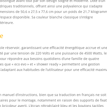
e distingue avant tout par son design soigné et moderne. Doté d’un
driques traditionnels, offrant ainsi une polyvalence qui s’adapte
imensions de 50,6 x 27,5 x 77,6 cm pour un poids de 21,7 kilogram
t l’espace disponible. Sa couleur blanche classique s’intègre
térieure.
ie
le réservoir, garantissant une efficacité énergétique accrue et un
té par une tension de 220 Volts et une puissance de 4500 Watts, le
our répondre aux besoins quotidiens d’une famille de quatre
lles que « eco evo » et « shower ready » permettent une gestion
’adaptant aux habitudes de l’utilisateur pour une efficacité maxim
 un manuel d’instructions, bien que sa traduction en français ne soit
aires pour le montage, notamment en raison des supports de fixat
bricoleur averti. L’écran rétroéclairé bleu et les boutons tactiles