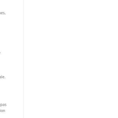
mes,
e
ale.
 pas
ion